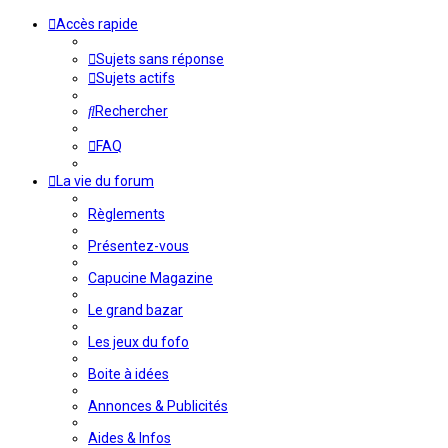
Accès rapide
Sujets sans réponse
Sujets actifs
Rechercher
FAQ
La vie du forum
Règlements
Présentez-vous
Capucine Magazine
Le grand bazar
Les jeux du fofo
Boite à idées
Annonces & Publicités
Aides & Infos