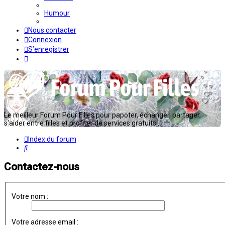
Humour
Nous contacter
Connexion
S’enregistrer
Le meilleur Forum Pour Filles pour papoter, échanger, partager,
s'aider entre filles et profiter de services gratuits...
Index du forum
Rechercher
Contactez-nous
Votre nom :
Votre adresse email :