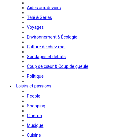
Aides aux devoirs
Télé & Séries
Voyages
Environnement & Écologie
Culture de chez moi
Sondages et débats
Coup de cœur & Coup de gueule
Politique
Loisirs et passions
People
Shopping
Cinéma
Musique
Cuisine