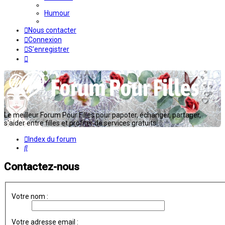
Humour
Nous contacter
Connexion
S’enregistrer
Le meilleur Forum Pour Filles pour papoter, échanger, partager,
s'aider entre filles et profiter de services gratuits...
Index du forum
Rechercher
Contactez-nous
Votre nom :
Votre adresse email :