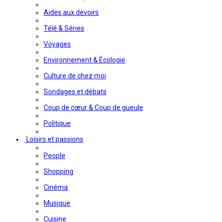
Aides aux devoirs
Télé & Séries
Voyages
Environnement & Écologie
Culture de chez moi
Sondages et débats
Coup de cœur & Coup de gueule
Politique
Loisirs et passions
People
Shopping
Cinéma
Musique
Cuisine