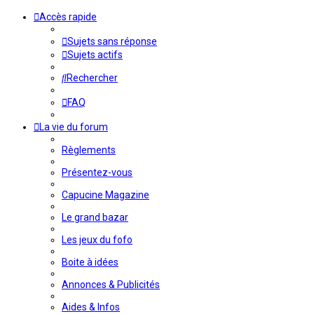
Accès rapide
Sujets sans réponse
Sujets actifs
Rechercher
FAQ
La vie du forum
Règlements
Présentez-vous
Capucine Magazine
Le grand bazar
Les jeux du fofo
Boite à idées
Annonces & Publicités
Aides & Infos