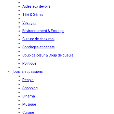
Aides aux devoirs
Télé & Séries
Voyages
Environnement & Écologie
Culture de chez moi
Sondages et débats
Coup de cœur & Coup de gueule
Politique
Loisirs et passions
People
Shopping
Cinéma
Musique
Cuisine