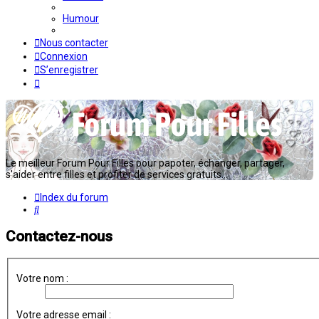
Humour
Nous contacter
Connexion
S’enregistrer
Le meilleur Forum Pour Filles pour papoter, échanger, partager,
s'aider entre filles et profiter de services gratuits...
Index du forum
Rechercher
Contactez-nous
Votre nom :
Votre adresse email :