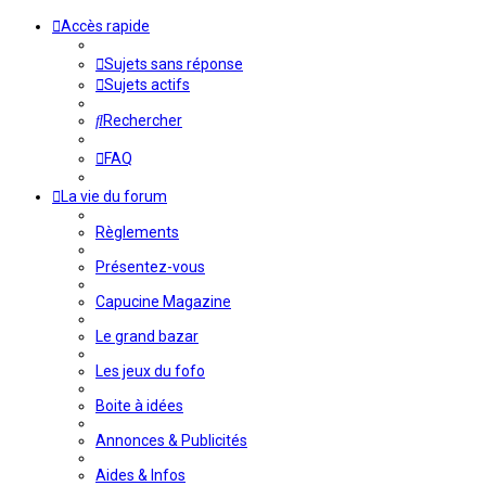
Accès rapide
Sujets sans réponse
Sujets actifs
Rechercher
FAQ
La vie du forum
Règlements
Présentez-vous
Capucine Magazine
Le grand bazar
Les jeux du fofo
Boite à idées
Annonces & Publicités
Aides & Infos