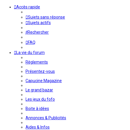
Accès rapide
Sujets sans réponse
Sujets actifs
Rechercher
FAQ
La vie du forum
Règlements
Présentez-vous
Capucine Magazine
Le grand bazar
Les jeux du fofo
Boite à idées
Annonces & Publicités
Aides & Infos