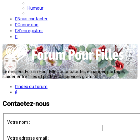
Humour
Nous contacter
Connexion
S’enregistrer
Le meilleur Forum Pour Filles pour papoter, échanger, partager,
s'aider entre filles et profiter de services gratuits...
Index du forum
Rechercher
Contactez-nous
Votre nom :
Votre adresse email :