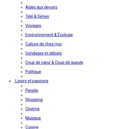
Aides aux devoirs
Télé & Séries
Voyages
Environnement & Écologie
Culture de chez moi
Sondages et débats
Coup de cœur & Coup de gueule
Politique
Loisirs et passions
People
Shopping
Cinéma
Musique
Cuisine