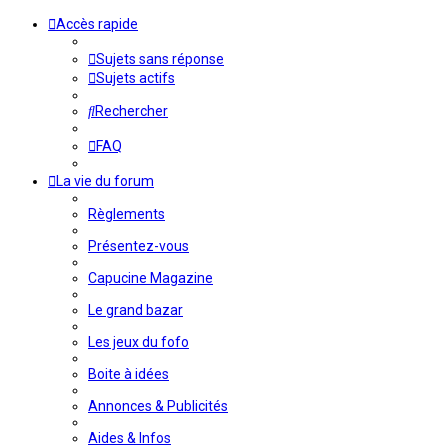
Accès rapide
Sujets sans réponse
Sujets actifs
Rechercher
FAQ
La vie du forum
Règlements
Présentez-vous
Capucine Magazine
Le grand bazar
Les jeux du fofo
Boite à idées
Annonces & Publicités
Aides & Infos