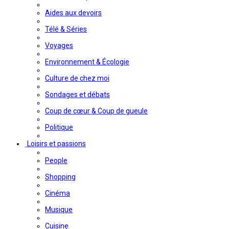
Aides aux devoirs
Télé & Séries
Voyages
Environnement & Écologie
Culture de chez moi
Sondages et débats
Coup de cœur & Coup de gueule
Politique
Loisirs et passions
People
Shopping
Cinéma
Musique
Cuisine