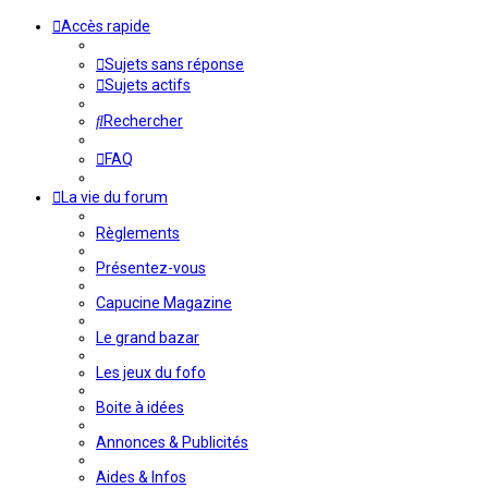
Accès rapide
Sujets sans réponse
Sujets actifs
Rechercher
FAQ
La vie du forum
Règlements
Présentez-vous
Capucine Magazine
Le grand bazar
Les jeux du fofo
Boite à idées
Annonces & Publicités
Aides & Infos