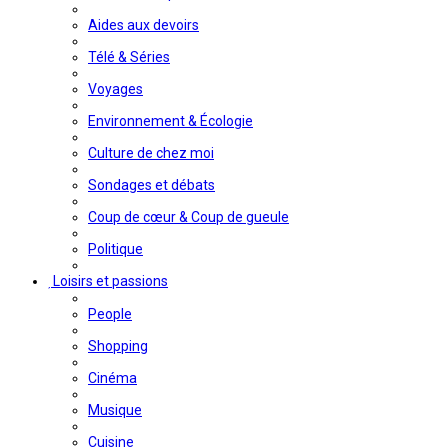
Aides aux devoirs
Télé & Séries
Voyages
Environnement & Écologie
Culture de chez moi
Sondages et débats
Coup de cœur & Coup de gueule
Politique
Loisirs et passions
People
Shopping
Cinéma
Musique
Cuisine