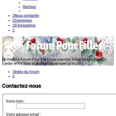
Humour
Nous contacter
Connexion
S’enregistrer
Le meilleur Forum Pour Filles pour papoter, échanger, partager,
s'aider entre filles et profiter de services gratuits...
Index du forum
Rechercher
Contactez-nous
Votre nom :
Votre adresse email :