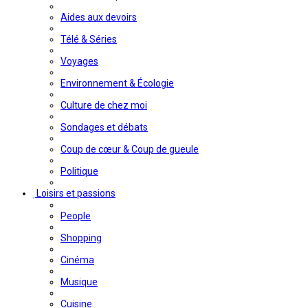
Aides aux devoirs
Télé & Séries
Voyages
Environnement & Écologie
Culture de chez moi
Sondages et débats
Coup de cœur & Coup de gueule
Politique
Loisirs et passions
People
Shopping
Cinéma
Musique
Cuisine