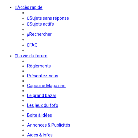
Accès rapide
Sujets sans réponse
Sujets actifs
Rechercher
FAQ
La vie du forum
Règlements
Présentez-vous
Capucine Magazine
Le grand bazar
Les jeux du fofo
Boite à idées
Annonces & Publicités
Aides & Infos