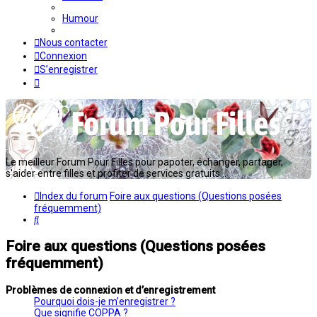
Humour
Nous contacter
Connexion
S’enregistrer
Le meilleur Forum Pour Filles pour papoter, échanger, partager,
s'aider entre filles et profiter de services gratuits...
Index du forum
Foire aux questions (Questions posées
fréquemment)
Rechercher
Foire aux questions (Questions posées
fréquemment)
Problèmes de connexion et d’enregistrement
Pourquoi dois-je m’enregistrer ?
Que signifie COPPA ?