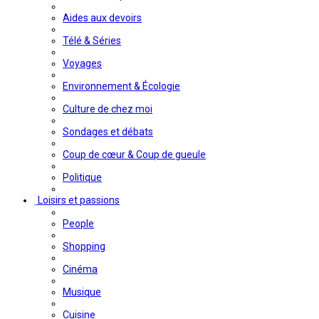
Aides aux devoirs
Télé & Séries
Voyages
Environnement & Écologie
Culture de chez moi
Sondages et débats
Coup de cœur & Coup de gueule
Politique
Loisirs et passions
People
Shopping
Cinéma
Musique
Cuisine