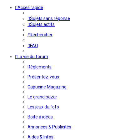
Accès rapide
Sujets sans réponse
Sujets actifs
Rechercher
FAQ
La vie du forum
Règlements
Présentez-vous
Capucine Magazine
Le grand bazar
Les jeux du fofo
Boite à idées
Annonces & Publicités
Aides & Infos