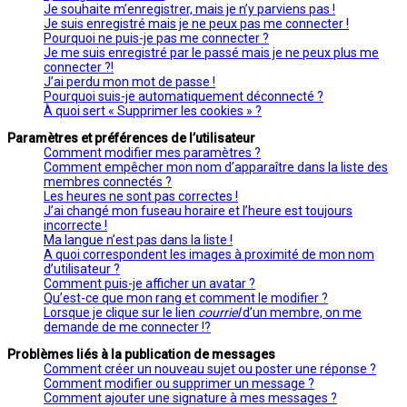
Je souhaite m’enregistrer, mais je n’y parviens pas !
Je suis enregistré mais je ne peux pas me connecter !
Pourquoi ne puis-je pas me connecter ?
Je me suis enregistré par le passé mais je ne peux plus me
connecter ?!
J’ai perdu mon mot de passe !
Pourquoi suis-je automatiquement déconnecté ?
À quoi sert « Supprimer les cookies » ?
Paramètres et préférences de l’utilisateur
Comment modifier mes paramètres ?
Comment empêcher mon nom d’apparaître dans la liste des
membres connectés ?
Les heures ne sont pas correctes !
J’ai changé mon fuseau horaire et l’heure est toujours
incorrecte !
Ma langue n’est pas dans la liste !
A quoi correspondent les images à proximité de mon nom
d’utilisateur ?
Comment puis-je afficher un avatar ?
Qu’est-ce que mon rang et comment le modifier ?
Lorsque je clique sur le lien
courriel
d’un membre, on me
demande de me connecter !?
Problèmes liés à la publication de messages
Comment créer un nouveau sujet ou poster une réponse ?
Comment modifier ou supprimer un message ?
Comment ajouter une signature à mes messages ?