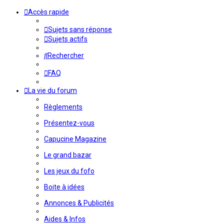
Accès rapide
Sujets sans réponse
Sujets actifs
Rechercher
FAQ
La vie du forum
Règlements
Présentez-vous
Capucine Magazine
Le grand bazar
Les jeux du fofo
Boite à idées
Annonces & Publicités
Aides & Infos