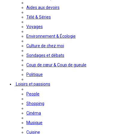
Aides aux devoirs
Télé & Séries
Voyages
Environnement & Écologie
Culture de chez moi
Sondages et débats
Coup de cœur & Coup de gueule
Politique
Loisirs et passions
People
Shopping
Cinéma
Musique
Cuisine