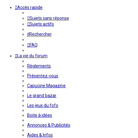
Accès rapide
Sujets sans réponse
Sujets actifs
Rechercher
FAQ
La vie du forum
Règlements
Présentez-vous
Capucine Magazine
Le grand bazar
Les jeux du fofo
Boite à idées
Annonces & Publicités
Aides & Infos