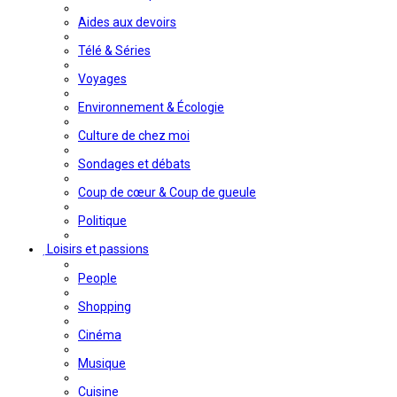
Aides aux devoirs
Télé & Séries
Voyages
Environnement & Écologie
Culture de chez moi
Sondages et débats
Coup de cœur & Coup de gueule
Politique
Loisirs et passions
People
Shopping
Cinéma
Musique
Cuisine