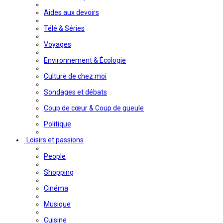
Aides aux devoirs
Télé & Séries
Voyages
Environnement & Écologie
Culture de chez moi
Sondages et débats
Coup de cœur & Coup de gueule
Politique
Loisirs et passions
People
Shopping
Cinéma
Musique
Cuisine