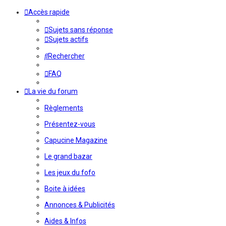
Accès rapide
Sujets sans réponse
Sujets actifs
Rechercher
FAQ
La vie du forum
Règlements
Présentez-vous
Capucine Magazine
Le grand bazar
Les jeux du fofo
Boite à idées
Annonces & Publicités
Aides & Infos