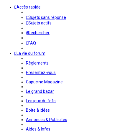
Accès rapide
Sujets sans réponse
Sujets actifs
Rechercher
FAQ
La vie du forum
Règlements
Présentez-vous
Capucine Magazine
Le grand bazar
Les jeux du fofo
Boite à idées
Annonces & Publicités
Aides & Infos