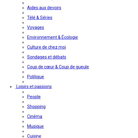
Aides aux devoirs
Télé & Séries
Voyages
Environnement & Écologie
Culture de chez moi
Sondages et débats
Coup de cœur & Coup de gueule
Politique
Loisirs et passions
People
Shopping
Cinéma
Musique
Cuisine