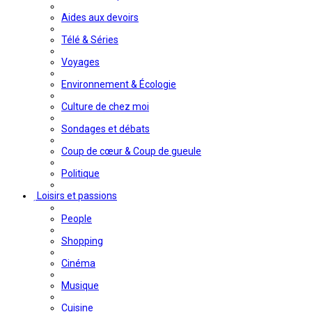
Aides aux devoirs
Télé & Séries
Voyages
Environnement & Écologie
Culture de chez moi
Sondages et débats
Coup de cœur & Coup de gueule
Politique
Loisirs et passions
People
Shopping
Cinéma
Musique
Cuisine