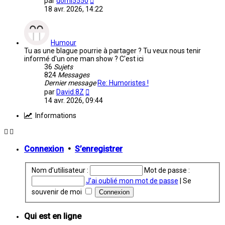
par
domi5550
le
18 avr. 2026, 14:22
dernier
message
Humour
Tu as une blague pourrie à partager ? Tu veux nous tenir
informé d'un one man show ? C'est ici
36
Sujets
824
Messages
Dernier message
Re: Humoristes !
Voir
par
David.8Z
le
14 avr. 2026, 09:44
dernier
message
Informations
Connexion
•
S’enregistrer
Nom d’utilisateur :
Mot de passe :
J’ai oublié mon mot de passe
|
Se
souvenir de moi
Qui est en ligne