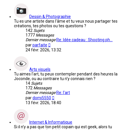
dernier
message
Dessin & Photographie
Tu es une artiste dans l'âme et tu veux nous partager tes
créations, tes photos ou tes questions ?
142
Sujets
1777
Messages
Dernier message
Re: Idée cadeau : Shooting ph…
Voir
par
parfaite
le
24 févr. 2026, 13:32
dernier
message
Arts visuels
Tu aimes l'art, tu peux contempler pendant des heures la
Joconde, ou au contraire tu n'y connais rien ?
14
Sujets
172
Messages
Dernier message
Re: l'art
Voir
par
domi5550
le
13 févr. 2026, 18:40
dernier
message
Internet & Informatique
Si il n'y a pas que ton petit copain qui est geek, alors tu