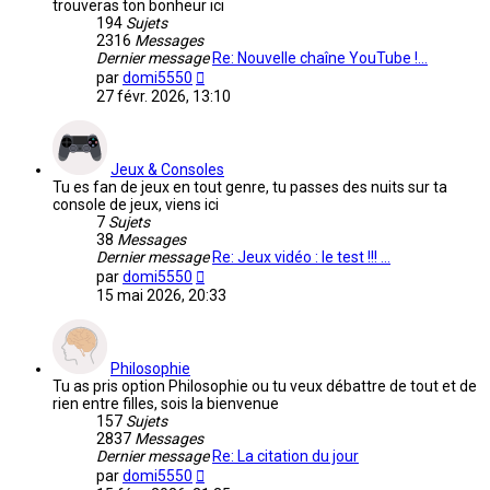
trouveras ton bonheur ici
194
Sujets
2316
Messages
Dernier message
Re: Nouvelle chaîne YouTube !…
Voir
par
domi5550
le
27 févr. 2026, 13:10
dernier
message
Jeux & Consoles
Tu es fan de jeux en tout genre, tu passes des nuits sur ta
console de jeux, viens ici
7
Sujets
38
Messages
Dernier message
Re: Jeux vidéo : le test !!! …
Voir
par
domi5550
le
15 mai 2026, 20:33
dernier
message
Philosophie
Tu as pris option Philosophie ou tu veux débattre de tout et de
rien entre filles, sois la bienvenue
157
Sujets
2837
Messages
Dernier message
Re: La citation du jour
Voir
par
domi5550
le