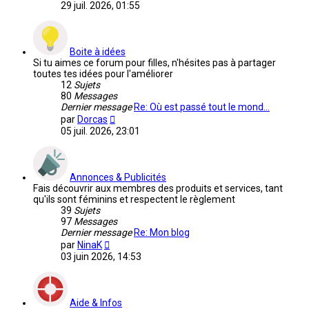
le
29 juil. 2026, 01:55
dernier
message
Boite à idées
Si tu aimes ce forum pour filles, n'hésites pas à partager
toutes tes idées pour l'améliorer
12
Sujets
80
Messages
Dernier message
Re: Où est passé tout le mond…
Voir
par
Dorcas
le
05 juil. 2026, 23:01
dernier
message
Annonces & Publicités
Fais découvrir aux membres des produits et services, tant
qu'ils sont féminins et respectent le règlement
39
Sujets
97
Messages
Dernier message
Re: Mon blog
Voir
par
NinaK
le
03 juin 2026, 14:53
dernier
message
Aide & Infos