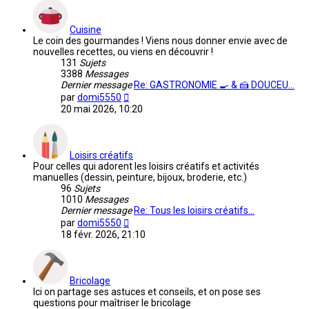
message
Cuisine
Le coin des gourmandes ! Viens nous donner envie avec de
nouvelles recettes, ou viens en découvrir !
131
Sujets
3388
Messages
Dernier message
Re: GASTRONOMIE 🍳 & 🍰 DOUCEU…
Voir
par
domi5550
le
20 mai 2026, 10:20
dernier
message
Loisirs créatifs
Pour celles qui adorent les loisirs créatifs et activités
manuelles (dessin, peinture, bijoux, broderie, etc.)
96
Sujets
1010
Messages
Dernier message
Re: Tous les loisirs créatifs…
Voir
par
domi5550
le
18 févr. 2026, 21:10
dernier
message
Bricolage
Ici on partage ses astuces et conseils, et on pose ses
questions pour maîtriser le bricolage