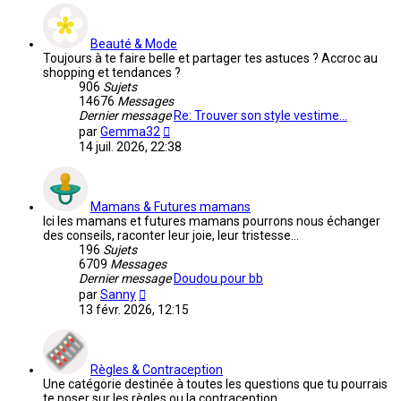
message
Beauté & Mode
Toujours à te faire belle et partager tes astuces ? Accroc au
shopping et tendances ?
906
Sujets
14676
Messages
Dernier message
Re: Trouver son style vestime…
Voir
par
Gemma32
le
14 juil. 2026, 22:38
dernier
message
Mamans & Futures mamans
Ici les mamans et futures mamans pourrons nous échanger
des conseils, raconter leur joie, leur tristesse...
196
Sujets
6709
Messages
Dernier message
Doudou pour bb
Voir
par
Sanny
le
13 févr. 2026, 12:15
dernier
message
Règles & Contraception
Une catégorie destinée à toutes les questions que tu pourrais
te poser sur les règles ou la contraception