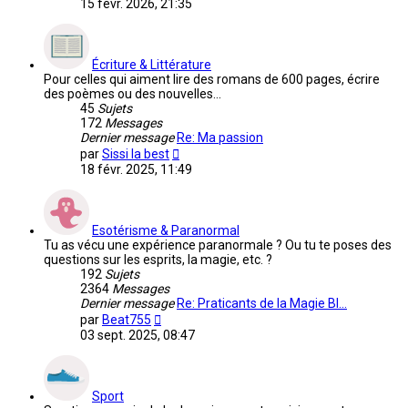
15 févr. 2026, 21:35
dernier
message
Écriture & Littérature
Pour celles qui aiment lire des romans de 600 pages, écrire
des poèmes ou des nouvelles...
45
Sujets
172
Messages
Dernier message
Re: Ma passion
Voir
par
Sissi la best
le
18 févr. 2025, 11:49
dernier
message
Esotérisme & Paranormal
Tu as vécu une expérience paranormale ? Ou tu te poses des
questions sur les esprits, la magie, etc. ?
192
Sujets
2364
Messages
Dernier message
Re: Praticants de la Magie Bl…
Voir
par
Beat755
le
03 sept. 2025, 08:47
dernier
message
Sport