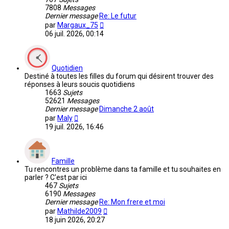
7808
Messages
Dernier message
Re: Le futur
Voir
par
Margaux_75
le
06 juil. 2026, 00:14
dernier
message
Quotidien
Destiné à toutes les filles du forum qui désirent trouver des
réponses à leurs soucis quotidiens
1663
Sujets
52621
Messages
Dernier message
Dimanche 2 août
Voir
par
Maly
le
19 juil. 2026, 16:46
dernier
message
Famille
Tu rencontres un problème dans ta famille et tu souhaites en
parler ? C'est par ici
467
Sujets
6190
Messages
Dernier message
Re: Mon frere et moi
Voir
par
Mathilde2009
le
18 juin 2026, 20:27
dernier