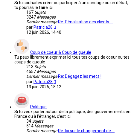
Si tu souhaites créer ou participer à un sondage ou un débat,
tu pourras le faire ici
167
Sujets
3247
Messages
Dernier message
Re: Pénalisation des clients …
Voir
par
Patricia28
le
12 juin 2026, 14:40
dernier
message
Coup de coeur & Coup de gueule
Tu peux librement exprimer ici tous tes coups de coeur ou tes
coups de gueule
213
Sujets
4557
Messages
Dernier message
Re: Dégagez les mecs !
Voir
par
Patricia28
le
13 juin 2026, 18:12
dernier
message
Politique
Si tu veux parler autour de la politique, des gouvernements en
France ou à l'étranger, c'est ici
34
Sujets
514
Messages
Dernier message
Re: loi sur le changement de …