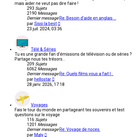
mais aider ne veut pas dire faire !
293
Sujets
2190
Messages
Dernier message
Re: Besoin d'aide en anglais …
Voir
par
Sissi la best
le
23 juil. 2024, 03:36
dernier
message
Télé & Séries
Tu es une grande fan d'émissions de télévision ou de séries ?
Partage nous tes trésors...
209
Sujets
6062
Messages
Dernier message
Re: Quels films vous a fait l…
Voir
par
hellostar
le
28 janv. 2026, 17:18
dernier
message
Voyages
Fais le tour du monde en partageant tes souvenirs et test
questions sur le voyage
116
Sujets
1201
Messages
Dernier message
Re: Voyage de noces.
Voir
par
Maly