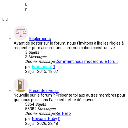
Règlements
Avant de poster sur le forum, nous t'invitons à lire les règles à
respecter pour assurer une communication constructive
3
Sujets
3
Messages
Dernier message
Comment nous modérons le foru…
Voir
par
Emmanuel
le
23 juil. 2015, 18:07
dernier
message
Présentez-vous !
Nouvelle sur le forum ? Présente toi aux autres membres pour
que nous puissions t'accueillir et te découvrir !
5864
Sujets
55382
Messages
Dernier message
Re: Hello
Voir
par
Nayaaa_Ruby
le
26 juil. 2026, 22:48
dernier