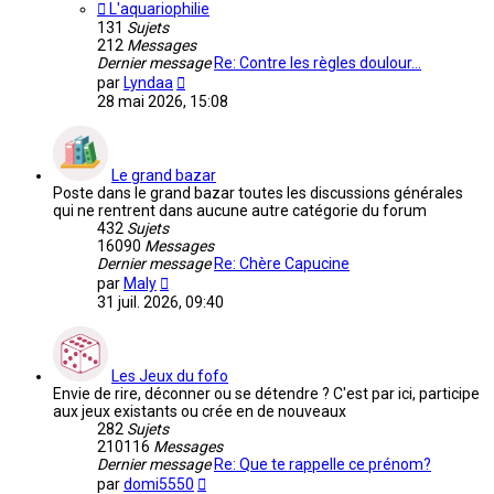
L'aquariophilie
131
Sujets
212
Messages
Dernier message
Re: Contre les règles doulour…
Voir
par
Lyndaa
le
28 mai 2026, 15:08
dernier
message
Le grand bazar
Poste dans le grand bazar toutes les discussions générales
qui ne rentrent dans aucune autre catégorie du forum
432
Sujets
16090
Messages
Dernier message
Re: Chère Capucine
Voir
par
Maly
le
31 juil. 2026, 09:40
dernier
message
Les Jeux du fofo
Envie de rire, déconner ou se détendre ? C'est par ici, participe
aux jeux existants ou crée en de nouveaux
282
Sujets
210116
Messages
Dernier message
Re: Que te rappelle ce prénom?
Voir
par
domi5550