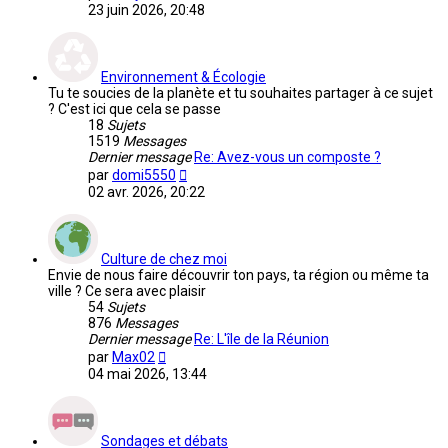
le
23 juin 2026, 20:48
dernier
message
Environnement & Écologie
Tu te soucies de la planète et tu souhaites partager à ce sujet
? C'est ici que cela se passe
18
Sujets
1519
Messages
Dernier message
Re: Avez-vous un composte ?
Voir
par
domi5550
le
02 avr. 2026, 20:22
dernier
message
Culture de chez moi
Envie de nous faire découvrir ton pays, ta région ou même ta
ville ? Ce sera avec plaisir
54
Sujets
876
Messages
Dernier message
Re: L'île de la Réunion
Voir
par
Max02
le
04 mai 2026, 13:44
dernier
message
Sondages et débats