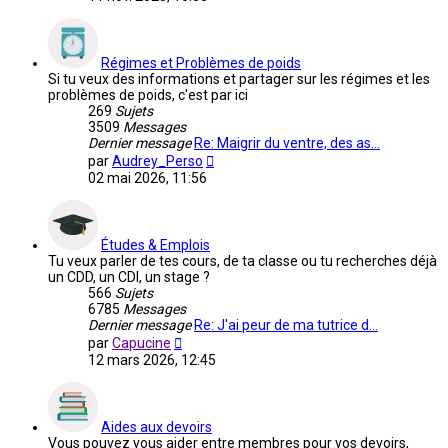
dernier
message
Régimes et Problèmes de poids
Si tu veux des informations et partager sur les régimes et les
problèmes de poids, c'est par ici
269
Sujets
3509
Messages
Dernier message
Re: Maigrir du ventre, des as…
Voir
par
Audrey_Perso
le
02 mai 2026, 11:56
dernier
message
Études & Emplois
Tu veux parler de tes cours, de ta classe ou tu recherches déjà
un CDD, un CDI, un stage ?
566
Sujets
6785
Messages
Dernier message
Re: J'ai peur de ma tutrice d…
Voir
par
Capucine
le
12 mars 2026, 12:45
dernier
message
Aides aux devoirs
Vous pouvez vous aider entre membres pour vos devoirs,