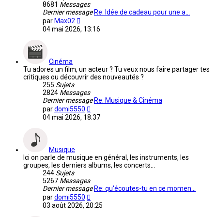
8681
Messages
Dernier message
Re: Idée de cadeau pour une a…
Voir
par
Max02
le
04 mai 2026, 13:16
dernier
message
Cinéma
Tu adores un film, un acteur ? Tu veux nous faire partager tes
critiques ou découvrir des nouveautés ?
255
Sujets
2824
Messages
Dernier message
Re: Musique & Cinéma
Voir
par
domi5550
le
04 mai 2026, 18:37
dernier
message
Musique
Ici on parle de musique en général, les instruments, les
groupes, les derniers albums, les concerts...
244
Sujets
5267
Messages
Dernier message
Re: qu'écoutes-tu en ce momen…
Voir
par
domi5550
le
03 août 2026, 20:25
dernier