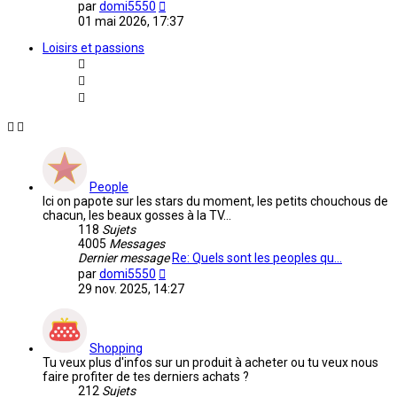
Voir
par
domi5550
le
01 mai 2026, 17:37
dernier
message
Loisirs et passions
People
Ici on papote sur les stars du moment, les petits chouchous de
chacun, les beaux gosses à la TV...
118
Sujets
4005
Messages
Dernier message
Re: Quels sont les peoples qu…
Voir
par
domi5550
le
29 nov. 2025, 14:27
dernier
message
Shopping
Tu veux plus d'infos sur un produit à acheter ou tu veux nous
faire profiter de tes derniers achats ?
212
Sujets