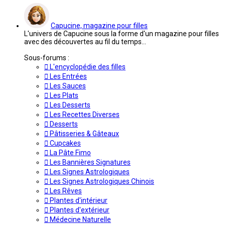
message
Capucine, magazine pour filles
L'univers de Capucine sous la forme d'un magazine pour filles
avec des découvertes au fil du temps...
Sous-forums :
L'encyclopédie des filles
Les Entrées
Les Sauces
Les Plats
Les Desserts
Les Recettes Diverses
Desserts
Pâtisseries & Gâteaux
Cupcakes
La Pâte Fimo
Les Bannières Signatures
Les Signes Astrologiques
Les Signes Astrologiques Chinois
Les Rêves
Plantes d'intérieur
Plantes d'extérieur
Médecine Naturelle