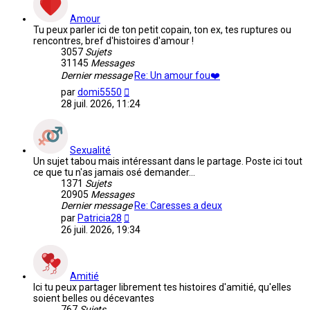
Amour
Tu peux parler ici de ton petit copain, ton ex, tes ruptures ou
rencontres, bref d'histoires d'amour !
3057
Sujets
31145
Messages
Dernier message
Re: Un amour fou❤️
Voir
par
domi5550
le
28 juil. 2026, 11:24
dernier
message
Sexualité
Un sujet tabou mais intéressant dans le partage. Poste ici tout
ce que tu n'as jamais osé demander...
1371
Sujets
20905
Messages
Dernier message
Re: Caresses a deux
Voir
par
Patricia28
le
26 juil. 2026, 19:34
dernier
message
Amitié
Ici tu peux partager librement tes histoires d'amitié, qu'elles
soient belles ou décevantes
767
Sujets