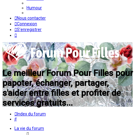
Humour
Nous contacter
Connexion
S’enregistrer
Le meilleur Forum Pour Filles pour
papoter, échanger, partager,
s'aider entre filles et profiter de
services gratuits...
Index du forum
Rechercher
La vie du forum