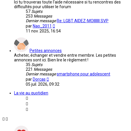
Ici tu trouveras toute l'aide nécessaire si tu rencontres des
difficultés pour utiliser le forum
57
Sujets
253
Messages
Dernier message
Re: LGBT AIDEZ-MOIIIIIII SVP
Voir
par
Nao_2011
le
11 nov. 2025, 16:54
dernier
message
Petites annonces
Acheter, échanger et vendre entre membre. Les petites
annonces sont ici. Bien lire le règlement !
35
Sujets
221
Messages
Dernier message
smartphone pour adolescent
Voir
par
Dorcas
le
05 juil. 2026, 09:32
dernier
message
La vie au quotidien