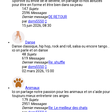
Sportive ou envie de le devenir, on partage ici nos astuces
pour être en forme et être bien dans sa peau
147
Sujets
2596
Messages
Dernier message
DE RETOUR
Voir
par
domi5550
le
15 juin 2026, 08:30
dernier
message
Danse
Danse classique, hip hop, rock and roll, salsa ou encore tango...
ici on parle et on danse
48
Sujets
619
Messages
Dernier message
Re: shuffle
Voir
par
domi5550
le
02 mars 2026, 15:00
dernier
message
Animaux
Ici on partage notre passion pour les animaux et on s'aide pour
toujours mieux entretenir ces anges
179
Sujets
2951
Messages
Dernier message
Re: Le meilleur des chats
Voir