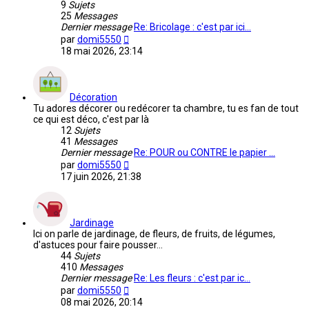
9
Sujets
25
Messages
Dernier message
Re: Bricolage : c'est par ici…
Voir
par
domi5550
le
18 mai 2026, 23:14
dernier
message
Décoration
Tu adores décorer ou redécorer ta chambre, tu es fan de tout
ce qui est déco, c'est par là
12
Sujets
41
Messages
Dernier message
Re: POUR ou CONTRE le papier …
Voir
par
domi5550
le
17 juin 2026, 21:38
dernier
message
Jardinage
Ici on parle de jardinage, de fleurs, de fruits, de légumes,
d'astuces pour faire pousser...
44
Sujets
410
Messages
Dernier message
Re: Les fleurs : c'est par ic…
Voir
par
domi5550
le
08 mai 2026, 20:14