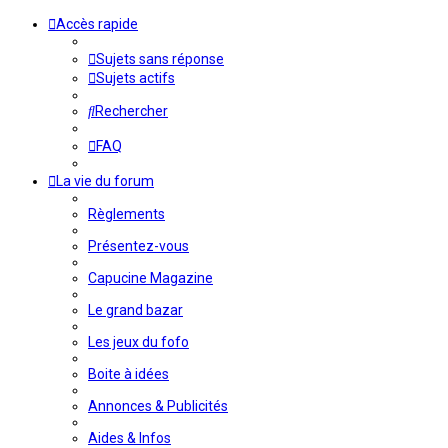
Accès rapide
Sujets sans réponse
Sujets actifs
Rechercher
FAQ
La vie du forum
Règlements
Présentez-vous
Capucine Magazine
Le grand bazar
Les jeux du fofo
Boite à idées
Annonces & Publicités
Aides & Infos