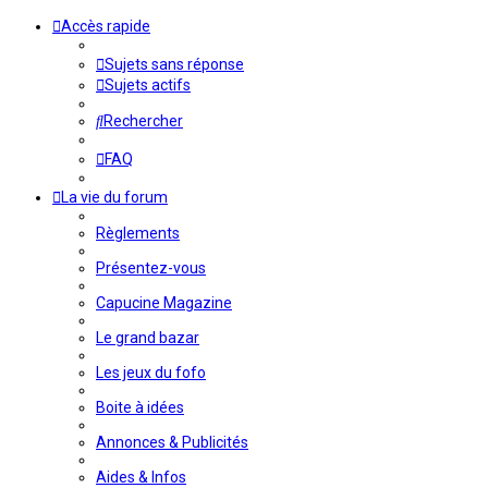
Accès rapide
Sujets sans réponse
Sujets actifs
Rechercher
FAQ
La vie du forum
Règlements
Présentez-vous
Capucine Magazine
Le grand bazar
Les jeux du fofo
Boite à idées
Annonces & Publicités
Aides & Infos