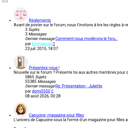
Règlements
Avant de poster sur le forum, nous t'invitons à lire les règles 
3
Sujets
3
Messages
Dernier message
Comment nous modérons le foru…
Voir
par
Emmanuel
le
23 juil. 2015, 18:07
dernier
message
Présentez-vous !
Nouvelle sur le forum ? Présente toi aux autres membres pour que
5865
Sujets
55385
Messages
Dernier message
Re: Présentation - Juliette
Voir
par
domi5550
le
08 août 2026, 00:28
dernier
message
Capucine, magazine pour filles
L'univers de Capucine sous la forme d'un magazine pour filles a