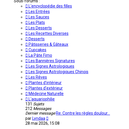
Sous-forums :
L'encyclopédie des filles
Les Entrées
Les Sauces
Les Plats
Les Desserts
Les Recettes Diverses
Desserts
Pâtisseries & Gâteaux
Cupcakes
La Pâte Fimo
Les Bannières Signatures
Les Signes Astrologiques
Les Signes Astrologiques Chinois
Les Rêves
Plantes d'intérieur
Plantes d'extérieur
Médecine Naturelle
L'aquariophilie
131
Sujets
212
Messages
Dernier message
Re: Contre les règles doulour…
Voir
par
Lyndaa
le
28 mai 2026, 15:08
dernier