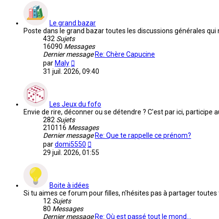
message
Le grand bazar
Poste dans le grand bazar toutes les discussions générales qui
432
Sujets
16090
Messages
Dernier message
Re: Chère Capucine
Voir
par
Maly
le
31 juil. 2026, 09:40
dernier
message
Les Jeux du fofo
Envie de rire, déconner ou se détendre ? C'est par ici, participe
282
Sujets
210116
Messages
Dernier message
Re: Que te rappelle ce prénom?
Voir
par
domi5550
le
29 juil. 2026, 01:55
dernier
message
Boite à idées
Si tu aimes ce forum pour filles, n'hésites pas à partager toutes
12
Sujets
80
Messages
Dernier message
Re: Où est passé tout le mond…