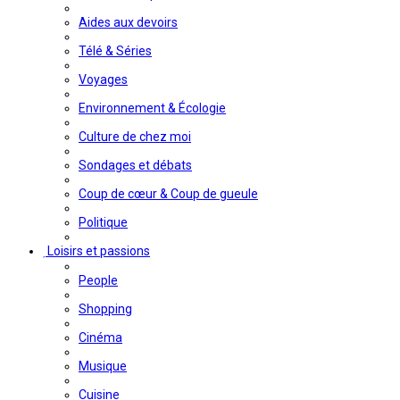
Aides aux devoirs
Télé & Séries
Voyages
Environnement & Écologie
Culture de chez moi
Sondages et débats
Coup de cœur & Coup de gueule
Politique
Loisirs et passions
People
Shopping
Cinéma
Musique
Cuisine