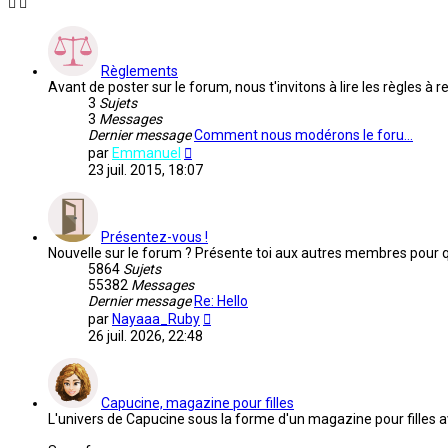
Règlements
Avant de poster sur le forum, nous t'invitons à lire les règles 
3
Sujets
3
Messages
Dernier message
Comment nous modérons le foru…
Voir
par
Emmanuel
le
23 juil. 2015, 18:07
dernier
message
Présentez-vous !
Nouvelle sur le forum ? Présente toi aux autres membres pour que
5864
Sujets
55382
Messages
Dernier message
Re: Hello
Voir
par
Nayaaa_Ruby
le
26 juil. 2026, 22:48
dernier
message
Capucine, magazine pour filles
L'univers de Capucine sous la forme d'un magazine pour filles a