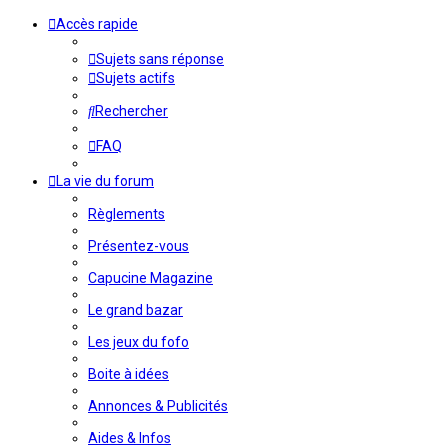
Accès rapide
Sujets sans réponse
Sujets actifs
Rechercher
FAQ
La vie du forum
Règlements
Présentez-vous
Capucine Magazine
Le grand bazar
Les jeux du fofo
Boite à idées
Annonces & Publicités
Aides & Infos