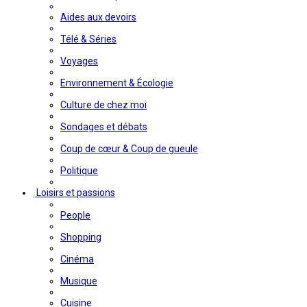
Aides aux devoirs
Télé & Séries
Voyages
Environnement & Écologie
Culture de chez moi
Sondages et débats
Coup de cœur & Coup de gueule
Politique
Loisirs et passions
People
Shopping
Cinéma
Musique
Cuisine