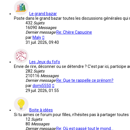
message
Le grand bazar
Poste dans le grand bazar toutes les discussions générales qui
432
Sujets
16090
Messages
Dernier message
Re: Chère Capucine
Voir
par
Maly
le
31 juil. 2026, 09:40
dernier
message
Les Jeux du fofo
Envie de rire, déconner ou se détendre ? C'est par ici, participe
282
Sujets
210116
Messages
Dernier message
Re: Que te rappelle ce prénom?
Voir
par
domi5550
le
29 juil. 2026, 01:55
dernier
message
Boite à idées
Si tu aimes ce forum pour filles, n'hésites pas à partager toutes
12
Sujets
80
Messages
Dernier message
Re: Où est passé tout le mond…