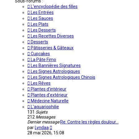
Sous-forums :
L'encyclopédie des filles
Les Entrées
Les Sauces
Les Plats
Les Desserts
Les Recettes Diverses
Desserts
Pâtisseries & Gâteaux
Cupcakes
La Pâte Fimo
Les Bannières Signatures
Les Signes Astrologiques
Les Signes Astrologiques Chinois
Les Rêves
Plantes d'intérieur
Plantes d'extérieur
Médecine Naturelle
L'aquariophilie
131
Sujets
212
Messages
Dernier message
Re: Contre les règles doulour…
Voir
par
Lyndaa
le
28 mai 2026, 15:08
dernier