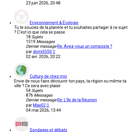
le
23 juin 2026, 20:48
dernier
message
Environnement & Écologie
Tu te soucies de la planète et tu souhaites partager à ce sujet
? C'est ici que cela se passe
18
Sujets
1519
Messages
Dernier message
Re: Avez-vous un composte ?
Voir
par
domi5550
le
02 avr. 2026, 20:22
dernier
message
Culture de chez moi
Envie de nous faire découvrir ton pays, ta région ou même ta
ville ? Ce sera avec plaisir
54
Sujets
876
Messages
Dernier message
Re: L'île de la Réunion
Voir
par
Max02
le
04 mai 2026, 13:44
dernier
message
Sondages et débats