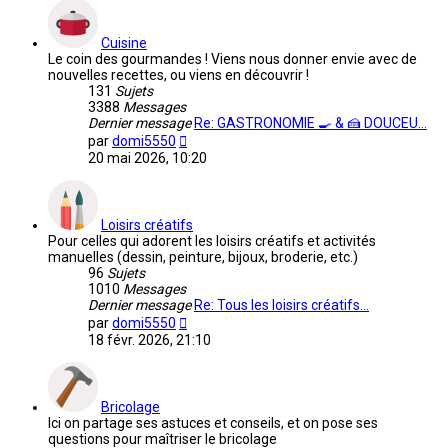
message
Cuisine
Le coin des gourmandes ! Viens nous donner envie avec de
nouvelles recettes, ou viens en découvrir !
131
Sujets
3388
Messages
Dernier message
Re: GASTRONOMIE 🍳 & 🍰 DOUCEU…
Voir
par
domi5550
le
20 mai 2026, 10:20
dernier
message
Loisirs créatifs
Pour celles qui adorent les loisirs créatifs et activités
manuelles (dessin, peinture, bijoux, broderie, etc.)
96
Sujets
1010
Messages
Dernier message
Re: Tous les loisirs créatifs…
Voir
par
domi5550
le
18 févr. 2026, 21:10
dernier
message
Bricolage
Ici on partage ses astuces et conseils, et on pose ses
questions pour maîtriser le bricolage