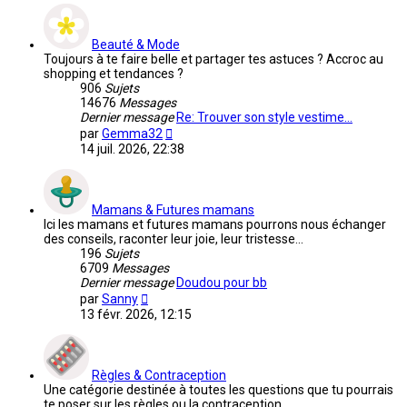
message
Beauté & Mode
Toujours à te faire belle et partager tes astuces ? Accroc au
shopping et tendances ?
906
Sujets
14676
Messages
Dernier message
Re: Trouver son style vestime…
Voir
par
Gemma32
le
14 juil. 2026, 22:38
dernier
message
Mamans & Futures mamans
Ici les mamans et futures mamans pourrons nous échanger
des conseils, raconter leur joie, leur tristesse...
196
Sujets
6709
Messages
Dernier message
Doudou pour bb
Voir
par
Sanny
le
13 févr. 2026, 12:15
dernier
message
Règles & Contraception
Une catégorie destinée à toutes les questions que tu pourrais
te poser sur les règles ou la contraception