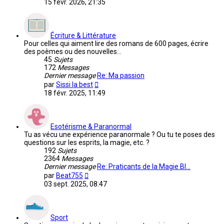
15 févr. 2026, 21:35
dernier
message
Écriture & Littérature
Pour celles qui aiment lire des romans de 600 pages, écrire
des poèmes ou des nouvelles...
45
Sujets
172
Messages
Dernier message
Re: Ma passion
Voir
par
Sissi la best
le
18 févr. 2025, 11:49
dernier
message
Esotérisme & Paranormal
Tu as vécu une expérience paranormale ? Ou tu te poses des
questions sur les esprits, la magie, etc. ?
192
Sujets
2364
Messages
Dernier message
Re: Praticants de la Magie Bl…
Voir
par
Beat755
le
03 sept. 2025, 08:47
dernier
message
Sport