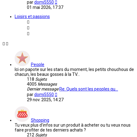
Voir
par
domi5550
le
01 mai 2026, 17:37
dernier
message
Loisirs et passions
People
Ici on papote sur les stars du moment, les petits chouchous de
chacun, les beaux gosses à la TV...
118
Sujets
4005
Messages
Dernier message
Re: Quels sont les peoples qu…
Voir
par
domi5550
le
29 nov. 2025, 14:27
dernier
message
Shopping
Tu veux plus d'infos sur un produit à acheter ou tu veux nous
faire profiter de tes derniers achats ?
212
Sujets