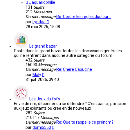
L'aquariophilie
131
Sujets
212
Messages
Dernier message
Re: Contre les règles doulour…
Voir
par
Lyndaa
le
28 mai 2026, 15:08
dernier
message
Le grand bazar
Poste dans le grand bazar toutes les discussions générales
qui ne rentrent dans aucune autre catégorie du forum
432
Sujets
16090
Messages
Dernier message
Re: Chère Capucine
Voir
par
Maly
le
31 juil. 2026, 09:40
dernier
message
Les Jeux du fofo
Envie de rire, déconner ou se détendre ? C'est par ici, participe
aux jeux existants ou crée en de nouveaux
282
Sujets
210117
Messages
Dernier message
Re: Que te rappelle ce prénom?
Voir
par
domi5550