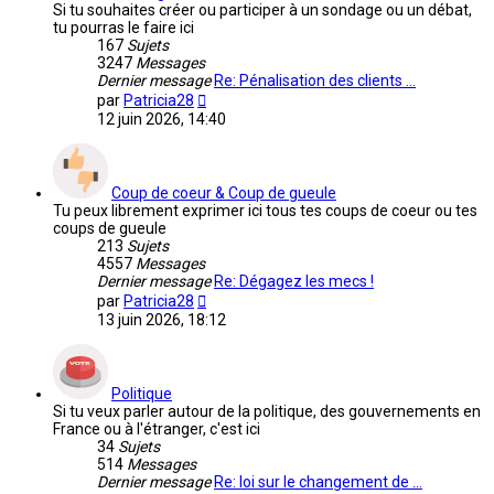
Si tu souhaites créer ou participer à un sondage ou un débat,
tu pourras le faire ici
167
Sujets
3247
Messages
Dernier message
Re: Pénalisation des clients …
Voir
par
Patricia28
le
12 juin 2026, 14:40
dernier
message
Coup de coeur & Coup de gueule
Tu peux librement exprimer ici tous tes coups de coeur ou tes
coups de gueule
213
Sujets
4557
Messages
Dernier message
Re: Dégagez les mecs !
Voir
par
Patricia28
le
13 juin 2026, 18:12
dernier
message
Politique
Si tu veux parler autour de la politique, des gouvernements en
France ou à l'étranger, c'est ici
34
Sujets
514
Messages
Dernier message
Re: loi sur le changement de …