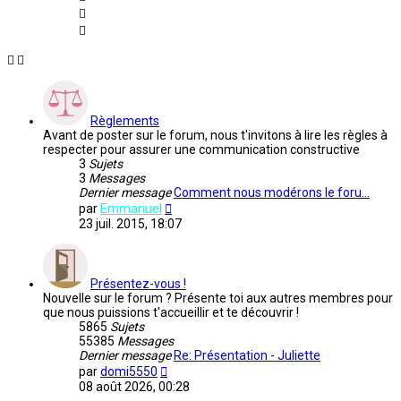
Règlements
Avant de poster sur le forum, nous t'invitons à lire les règles à
respecter pour assurer une communication constructive
3
Sujets
3
Messages
Dernier message
Comment nous modérons le foru…
Voir
par
Emmanuel
le
23 juil. 2015, 18:07
dernier
message
Présentez-vous !
Nouvelle sur le forum ? Présente toi aux autres membres pour
que nous puissions t'accueillir et te découvrir !
5865
Sujets
55385
Messages
Dernier message
Re: Présentation - Juliette
Voir
par
domi5550
le
08 août 2026, 00:28
dernier