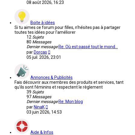
le
08 août 2026, 16:23
dernier
message
Boite à idées
Si tu aimes ce forum pour filles, n'hésites pas à partager
toutes tes idées pour l'améliorer
12
Sujets
80
Messages
Dernier message
Re: Où est passé tout le mond…
Voir
par
Dorcas
le
05 juil. 2026, 23:01
dernier
message
Annonces & Publicités
Fais découvrir aux membres des produits et services, tant
qu'ils sont féminins et respectent le règlement
39
Sujets
97
Messages
Dernier message
Re: Mon blog
Voir
par
NinaK
le
03 juin 2026, 14:53
dernier
message
Aide & Infos