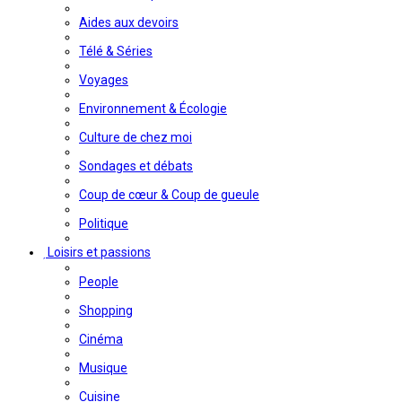
Aides aux devoirs
Télé & Séries
Voyages
Environnement & Écologie
Culture de chez moi
Sondages et débats
Coup de cœur & Coup de gueule
Politique
Loisirs et passions
People
Shopping
Cinéma
Musique
Cuisine