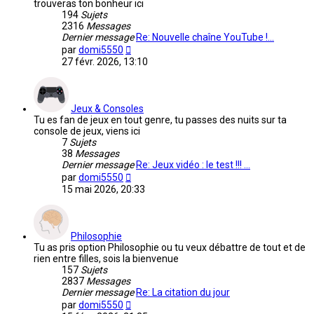
trouveras ton bonheur ici
194
Sujets
2316
Messages
Dernier message
Re: Nouvelle chaîne YouTube !…
Voir
par
domi5550
le
27 févr. 2026, 13:10
dernier
message
Jeux & Consoles
Tu es fan de jeux en tout genre, tu passes des nuits sur ta
console de jeux, viens ici
7
Sujets
38
Messages
Dernier message
Re: Jeux vidéo : le test !!! …
Voir
par
domi5550
le
15 mai 2026, 20:33
dernier
message
Philosophie
Tu as pris option Philosophie ou tu veux débattre de tout et de
rien entre filles, sois la bienvenue
157
Sujets
2837
Messages
Dernier message
Re: La citation du jour
Voir
par
domi5550
le