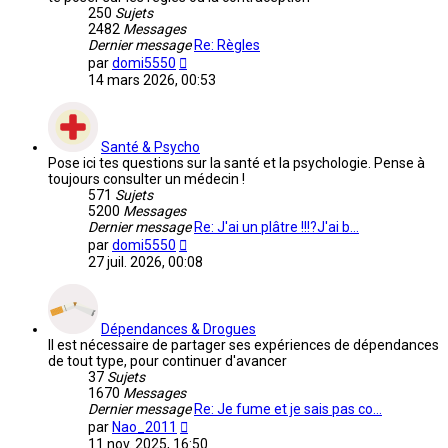
250
Sujets
2482
Messages
Dernier message
Re: Règles
Voir
par
domi5550
le
14 mars 2026, 00:53
dernier
message
Santé & Psycho
Pose ici tes questions sur la santé et la psychologie. Pense à
toujours consulter un médecin !
571
Sujets
5200
Messages
Dernier message
Re: J'ai un plâtre !!!?J'ai b…
Voir
par
domi5550
le
27 juil. 2026, 00:08
dernier
message
Dépendances & Drogues
Il est nécessaire de partager ses expériences de dépendances
de tout type, pour continuer d'avancer
37
Sujets
1670
Messages
Dernier message
Re: Je fume et je sais pas co…
Voir
par
Nao_2011
le
11 nov. 2025, 16:50