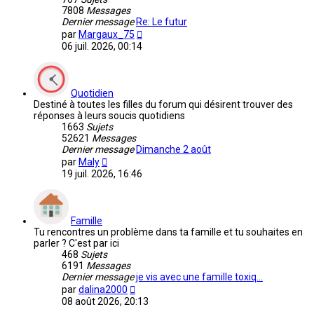
7808
Messages
Dernier message
Re: Le futur
Voir
par
Margaux_75
le
06 juil. 2026, 00:14
dernier
message
Quotidien
Destiné à toutes les filles du forum qui désirent trouver des
réponses à leurs soucis quotidiens
1663
Sujets
52621
Messages
Dernier message
Dimanche 2 août
Voir
par
Maly
le
19 juil. 2026, 16:46
dernier
message
Famille
Tu rencontres un problème dans ta famille et tu souhaites en
parler ? C'est par ici
468
Sujets
6191
Messages
Dernier message
je vis avec une famille toxiq…
Voir
par
dalina2000
le
08 août 2026, 20:13
dernier