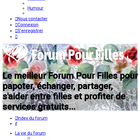
Humour
Nous contacter
Connexion
S’enregistrer
Le meilleur Forum Pour Filles pour
papoter, échanger, partager,
s'aider entre filles et profiter de
services gratuits...
Index du forum
Rechercher
La vie du forum