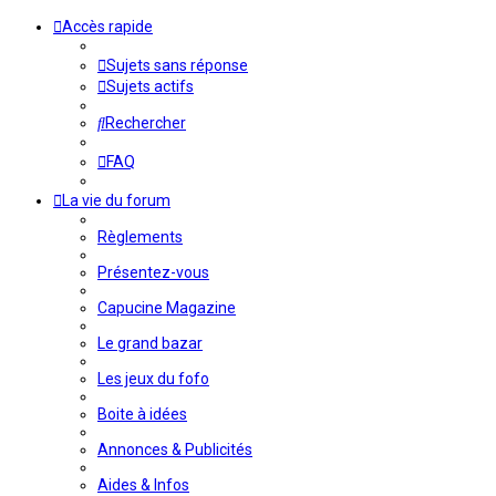
Accès rapide
Sujets sans réponse
Sujets actifs
Rechercher
FAQ
La vie du forum
Règlements
Présentez-vous
Capucine Magazine
Le grand bazar
Les jeux du fofo
Boite à idées
Annonces & Publicités
Aides & Infos