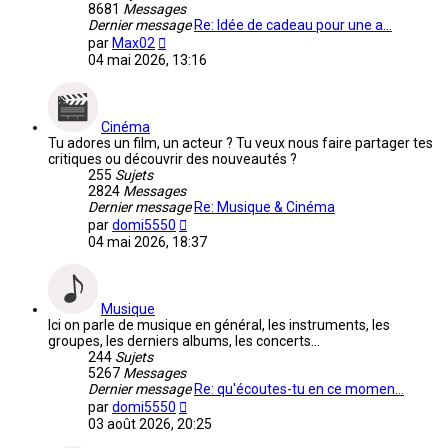
8681
Messages
Dernier message
Re: Idée de cadeau pour une a…
Voir
par
Max02
le
04 mai 2026, 13:16
dernier
message
Cinéma
Tu adores un film, un acteur ? Tu veux nous faire partager tes
critiques ou découvrir des nouveautés ?
255
Sujets
2824
Messages
Dernier message
Re: Musique & Cinéma
Voir
par
domi5550
le
04 mai 2026, 18:37
dernier
message
Musique
Ici on parle de musique en général, les instruments, les
groupes, les derniers albums, les concerts...
244
Sujets
5267
Messages
Dernier message
Re: qu'écoutes-tu en ce momen…
Voir
par
domi5550
le
03 août 2026, 20:25
dernier