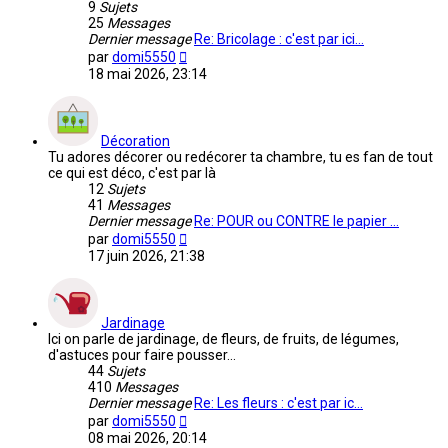
9
Sujets
25
Messages
Dernier message
Re: Bricolage : c'est par ici…
Voir
par
domi5550
le
18 mai 2026, 23:14
dernier
message
Décoration
Tu adores décorer ou redécorer ta chambre, tu es fan de tout
ce qui est déco, c'est par là
12
Sujets
41
Messages
Dernier message
Re: POUR ou CONTRE le papier …
Voir
par
domi5550
le
17 juin 2026, 21:38
dernier
message
Jardinage
Ici on parle de jardinage, de fleurs, de fruits, de légumes,
d'astuces pour faire pousser...
44
Sujets
410
Messages
Dernier message
Re: Les fleurs : c'est par ic…
Voir
par
domi5550
le
08 mai 2026, 20:14