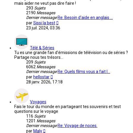
mais aider ne veut pas dire faire !
293
Sujets
2190
Messages
Dernier message
Re: Besoin d'aide en anglais …
Voir
par
Sissi la best
le
23 juil. 2024, 03:36
dernier
message
Télé & Séries
Tu es une grande fan d'émissions de télévision ou de séries ?
Partage nous tes trésors...
209
Sujets
6062
Messages
Dernier message
Re: Quels films vous a fait l…
Voir
par
hellostar
le
28 janv. 2026, 17:18
dernier
message
Voyages
Fais le tour du monde en partageant tes souvenirs et test
questions sur le voyage
116
Sujets
1201
Messages
Dernier message
Re: Voyage de noces.
Voir
par
Maly