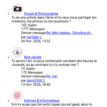
dernier
message
Dessin & Photographie
Tu es une artiste dans l'âme et tu veux nous partager tes
créations, tes photos ou tes questions ?
142
Sujets
1777
Messages
Dernier message
Re: Idée cadeau : Shooting ph…
Voir
par
parfaite
le
24 févr. 2026, 13:32
dernier
message
Arts visuels
Tu aimes l'art, tu peux contempler pendant des heures la
Joconde, ou au contraire tu n'y connais rien ?
14
Sujets
172
Messages
Dernier message
Re: l'art
Voir
par
domi5550
le
13 févr. 2026, 18:40
dernier
message
Internet & Informatique
Si il n'y a pas que ton petit copain qui est geek, alors tu