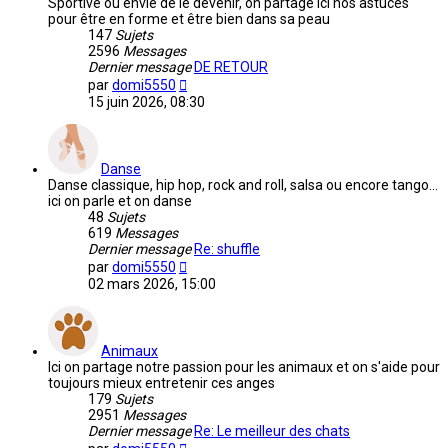
Sportive ou envie de le devenir, on partage ici nos astuces
pour être en forme et être bien dans sa peau
147
Sujets
2596
Messages
Dernier message
DE RETOUR
Voir
par
domi5550
le
15 juin 2026, 08:30
dernier
message
Danse
Danse classique, hip hop, rock and roll, salsa ou encore tango...
ici on parle et on danse
48
Sujets
619
Messages
Dernier message
Re: shuffle
Voir
par
domi5550
le
02 mars 2026, 15:00
dernier
message
Animaux
Ici on partage notre passion pour les animaux et on s'aide pour
toujours mieux entretenir ces anges
179
Sujets
2951
Messages
Dernier message
Re: Le meilleur des chats
Voir