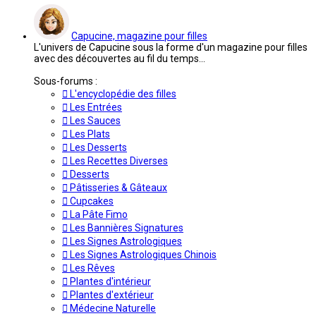
message
Capucine, magazine pour filles
L'univers de Capucine sous la forme d'un magazine pour filles
avec des découvertes au fil du temps...
Sous-forums :
L'encyclopédie des filles
Les Entrées
Les Sauces
Les Plats
Les Desserts
Les Recettes Diverses
Desserts
Pâtisseries & Gâteaux
Cupcakes
La Pâte Fimo
Les Bannières Signatures
Les Signes Astrologiques
Les Signes Astrologiques Chinois
Les Rêves
Plantes d'intérieur
Plantes d'extérieur
Médecine Naturelle