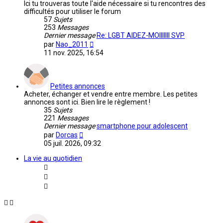
Ici tu trouveras toute l'aide nécessaire si tu rencontres des
difficultés pour utiliser le forum
57
Sujets
253
Messages
Dernier message
Re: LGBT AIDEZ-MOIIIIIII SVP
Voir
par
Nao_2011
le
11 nov. 2025, 16:54
dernier
message
Petites annonces
Acheter, échanger et vendre entre membre. Les petites
annonces sont ici. Bien lire le règlement !
35
Sujets
221
Messages
Dernier message
smartphone pour adolescent
Voir
par
Dorcas
le
05 juil. 2026, 09:32
dernier
message
La vie au quotidien