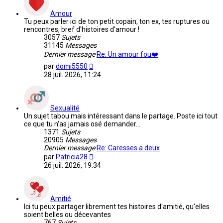
Amour
Tu peux parler ici de ton petit copain, ton ex, tes ruptures ou
rencontres, bref d'histoires d'amour !
3057
Sujets
31145
Messages
Dernier message
Re: Un amour fou❤️
Voir
par
domi5550
le
28 juil. 2026, 11:24
dernier
message
Sexualité
Un sujet tabou mais intéressant dans le partage. Poste ici tout
ce que tu n'as jamais osé demander...
1371
Sujets
20905
Messages
Dernier message
Re: Caresses a deux
Voir
par
Patricia28
le
26 juil. 2026, 19:34
dernier
message
Amitié
Ici tu peux partager librement tes histoires d'amitié, qu'elles
soient belles ou décevantes
767
Sujets