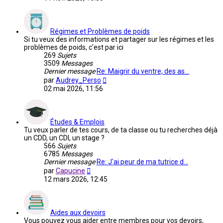
dernier
message
Régimes et Problèmes de poids
Si tu veux des informations et partager sur les régimes et les
problèmes de poids, c'est par ici
269
Sujets
3509
Messages
Dernier message
Re: Maigrir du ventre, des as…
Voir
par
Audrey_Perso
le
02 mai 2026, 11:56
dernier
message
Études & Emplois
Tu veux parler de tes cours, de ta classe ou tu recherches déjà
un CDD, un CDI, un stage ?
566
Sujets
6785
Messages
Dernier message
Re: J'ai peur de ma tutrice d…
Voir
par
Capucine
le
12 mars 2026, 12:45
dernier
message
Aides aux devoirs
Vous pouvez vous aider entre membres pour vos devoirs,