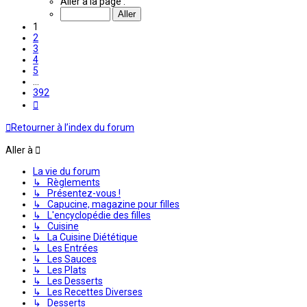
Aller à la page :
sur
392
1
2
3
4
5
…
392
Suivante
Retourner à l’index du forum
Aller à
La vie du forum
↳ Règlements
↳ Présentez-vous !
↳ Capucine, magazine pour filles
↳ L'encyclopédie des filles
↳ Cuisine
↳ La Cuisine Diététique
↳ Les Entrées
↳ Les Sauces
↳ Les Plats
↳ Les Desserts
↳ Les Recettes Diverses
↳ Desserts