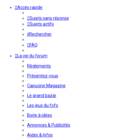
Accès rapide
Sujets sans réponse
Sujets actifs
Rechercher
FAQ
La vie du forum
Règlements
Présentez-vous
Capucine Magazine
Le grand bazar
Les jeux du fofo
Boite à idées
Annonces & Publicités
Aides & Infos