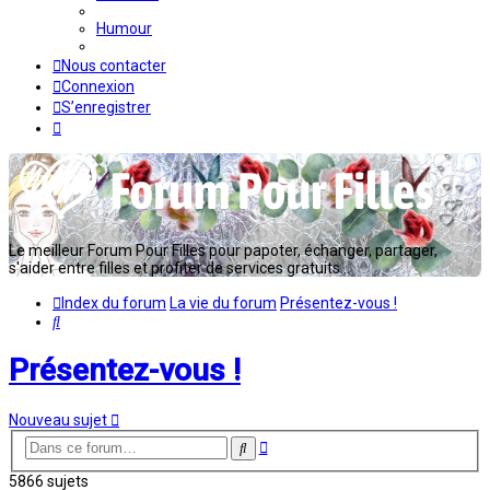
Humour
Nous contacter
Connexion
S’enregistrer
Le meilleur Forum Pour Filles pour papoter, échanger, partager,
s'aider entre filles et profiter de services gratuits...
Index du forum
La vie du forum
Présentez-vous !
Rechercher
Présentez-vous !
Nouveau sujet
Recherche
Rechercher
avancée
5866 sujets