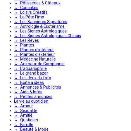
↳ Pâtisseries & Gâteaux
↳ Cupcakes
↳ Loisirs Créatifs
↳ La Pâte Fimo
↳ Les Bannières Signatures
↳ Astrologie & Ésotérisme
↳ Les Signes Astrologiques
↳ Les Signes Astrologiques Chinois
↳ Les Rêves
↳ Plantes
↳ Plantes d'intérieur
↳ Plantes d'extérieur
↳ Médecine Naturelle
↳ Animaux de Compagnie
↳ L'aquariophilie
↳ Le grand bazar
↳ Les Jeux du fofo
↳ Boite à idées
↳ Annonces & Publicités
↳ Aide & Infos
↳ Petites annonces
La vie au quotidien
↳ Amour
↳ Sexualité
↳ Amitié
↳ Quotidien
↳ Famille
↳ Beauté & Mode