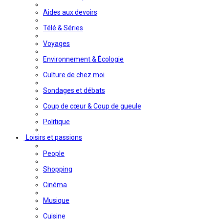
Aides aux devoirs
Télé & Séries
Voyages
Environnement & Écologie
Culture de chez moi
Sondages et débats
Coup de cœur & Coup de gueule
Politique
Loisirs et passions
People
Shopping
Cinéma
Musique
Cuisine