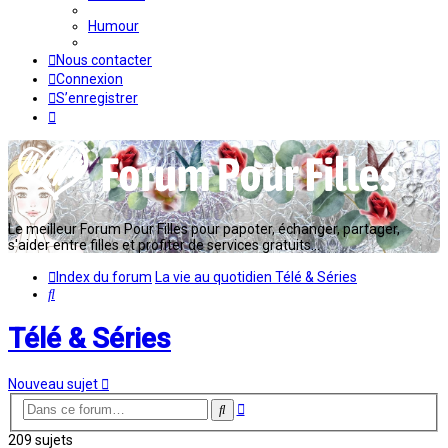
Humour
Nous contacter
Connexion
S’enregistrer
Le meilleur Forum Pour Filles pour papoter, échanger, partager,
s'aider entre filles et profiter de services gratuits...
Index du forum
La vie au quotidien
Télé & Séries
Rechercher
Télé & Séries
Nouveau sujet
Recherche
Rechercher
avancée
209 sujets