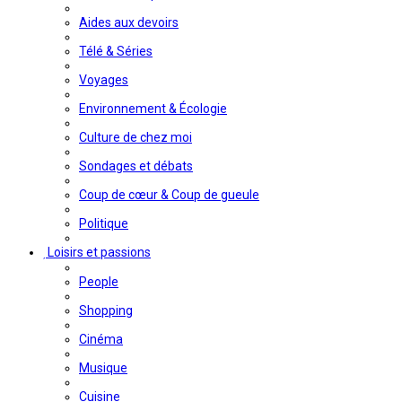
Aides aux devoirs
Télé & Séries
Voyages
Environnement & Écologie
Culture de chez moi
Sondages et débats
Coup de cœur & Coup de gueule
Politique
Loisirs et passions
People
Shopping
Cinéma
Musique
Cuisine