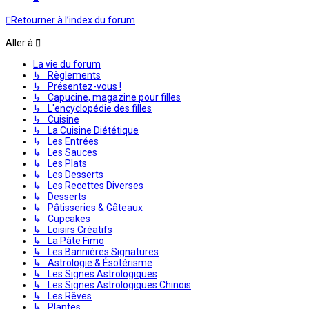
Retourner à l’index du forum
Aller à
La vie du forum
↳ Règlements
↳ Présentez-vous !
↳ Capucine, magazine pour filles
↳ L'encyclopédie des filles
↳ Cuisine
↳ La Cuisine Diététique
↳ Les Entrées
↳ Les Sauces
↳ Les Plats
↳ Les Desserts
↳ Les Recettes Diverses
↳ Desserts
↳ Pâtisseries & Gâteaux
↳ Cupcakes
↳ Loisirs Créatifs
↳ La Pâte Fimo
↳ Les Bannières Signatures
↳ Astrologie & Ésotérisme
↳ Les Signes Astrologiques
↳ Les Signes Astrologiques Chinois
↳ Les Rêves
↳ Plantes