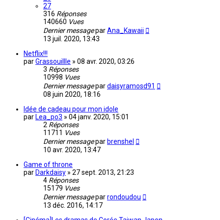
27
316
Réponses
140660
Vues
Dernier message
par
Ana_Kawaii
13 juil. 2020, 13:43
Netflix!!!
par
Grassouillle
»
08 avr. 2020, 03:26
3
Réponses
10998
Vues
Dernier message
par
daisyramosd91
08 juin 2020, 18:16
Idée de cadeau pour mon idole
par
Lea_po3
»
04 janv. 2020, 15:01
2
Réponses
11711
Vues
Dernier message
par
brenshel
10 avr. 2020, 13:47
Game of throne
par
Darkdaisy
»
27 sept. 2013, 21:23
4
Réponses
15179
Vues
Dernier message
par
rondoudou
13 déc. 2016, 14:17