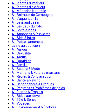
↳ Plantes d'intérieur
↳ Plantes d'extérieur
↳ Médecine Naturelle
↳ Animaux de Compagnie
↳ L'aquariophilie
↳ Le grand bazar
↳ Les Jeux du fofo
↳ Boite à idées
↳ Annonces & Publicités
↳ Aide & Infos
↳ Petites annonces
La vie au quotidien
↳ Amour
↳ Sexualité
↳ Amitié
↳ Quotidien
↳ Famille
↳ Beauté & Mode
↳ Mamans & Futures mamans
↳ Règles & Contraception
↳ Santé & Psycho
↳ Dépendances & Drogues
↳ Régimes et Problèmes de poids
↳ Études & Emplois
↳ Aides aux devoirs
↳ Télé & Séries
↳ Voyages
↳ Environnement & Écologie