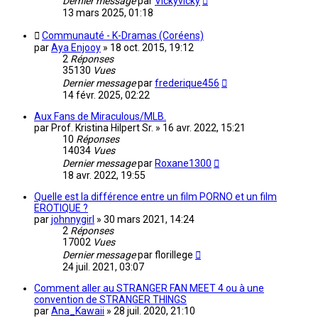
Dernier message
par
Vickyvicky
13 mars 2025, 01:18
Communauté - K-Dramas (Coréens)
par
Aya Enjooy
»
18 oct. 2015, 19:12
2
Réponses
35130
Vues
Dernier message
par
frederique456
14 févr. 2025, 02:22
Aux Fans de Miraculous/MLB.
par
Prof. Kristina Hilpert Sr.
»
16 avr. 2022, 15:21
10
Réponses
14034
Vues
Dernier message
par
Roxane1300
18 avr. 2022, 19:55
Quelle est la différence entre un film PORNO et un film
EROTIQUE ?
par
johnnygirl
»
30 mars 2021, 14:24
2
Réponses
17002
Vues
Dernier message
par
florillege
24 juil. 2021, 03:07
Comment aller au STRANGER FAN MEET 4 ou à une
convention de STRANGER THINGS
par
Ana_Kawaii
»
28 juil. 2020, 21:10