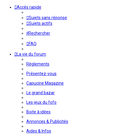
Accès rapide
Sujets sans réponse
Sujets actifs
Rechercher
FAQ
La vie du forum
Règlements
Présentez-vous
Capucine Magazine
Le grand bazar
Les jeux du fofo
Boite à idées
Annonces & Publicités
Aides & Infos