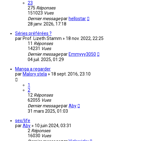
23
275
Réponses
151023
Vues
Dernier message
par
hellostar
28 janv. 2026, 17:18
Séries préférées ?
par
Prof. Lizeth Stamm
»
18 nov. 2022, 22:25
11
Réponses
14231
Vues
Dernier message
par
Emmyyy3050
04 juil. 2025, 01:29
Manga a regarder
par
Malory stela
»
18 sept. 2016, 23:10
1
2
12
Réponses
62055
Vues
Dernier message
par
Aby
31 mars 2025, 01:03
sex/life
par
Aby
»
10 juin 2024, 03:31
2
Réponses
16030
Vues