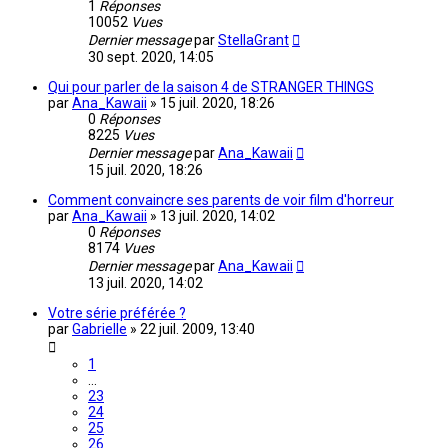
1
Réponses
10052
Vues
Dernier message
par
StellaGrant
30 sept. 2020, 14:05
Qui pour parler de la saison 4 de STRANGER THINGS
par
Ana_Kawaii
»
15 juil. 2020, 18:26
0
Réponses
8225
Vues
Dernier message
par
Ana_Kawaii
15 juil. 2020, 18:26
Comment convaincre ses parents de voir film d'horreur
par
Ana_Kawaii
»
13 juil. 2020, 14:02
0
Réponses
8174
Vues
Dernier message
par
Ana_Kawaii
13 juil. 2020, 14:02
Votre série préférée ?
par
Gabrielle
»
22 juil. 2009, 13:40
1
…
23
24
25
26