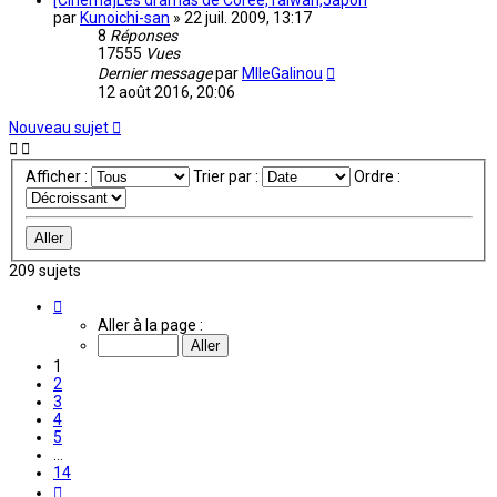
[Cinéma]Les dramas de Corée,Taiwan,Japon
par
Kunoichi-san
»
22 juil. 2009, 13:17
8
Réponses
17555
Vues
Dernier message
par
MlleGalinou
12 août 2016, 20:06
Nouveau sujet
Afficher :
Trier par :
Ordre :
209 sujets
Page
1
Aller à la page :
sur
14
1
2
3
4
5
…
14
Suivante