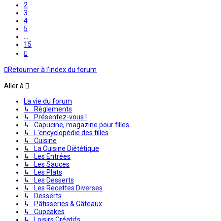
2
3
4
5
…
15
Suivante
Retourner à l’index du forum
Aller à
La vie du forum
↳ Règlements
↳ Présentez-vous !
↳ Capucine, magazine pour filles
↳ L'encyclopédie des filles
↳ Cuisine
↳ La Cuisine Diététique
↳ Les Entrées
↳ Les Sauces
↳ Les Plats
↳ Les Desserts
↳ Les Recettes Diverses
↳ Desserts
↳ Pâtisseries & Gâteaux
↳ Cupcakes
↳ Loisirs Créatifs