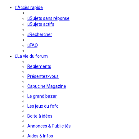
Accès rapide
Sujets sans réponse
Sujets actifs
Rechercher
FAQ
La vie du forum
Règlements
Présentez-vous
Capucine Magazine
Le grand bazar
Les jeux du fofo
Boite à idées
Annonces & Publicités
Aides & Infos