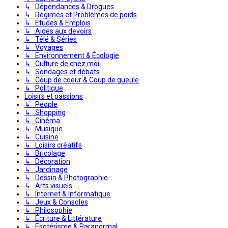
↳ Dépendances & Drogues
↳ Régimes et Problèmes de poids
↳ Études & Emplois
↳ Aides aux devoirs
↳ Télé & Séries
↳ Voyages
↳ Environnement & Écologie
↳ Culture de chez moi
↳ Sondages et débats
↳ Coup de coeur & Coup de gueule
↳ Politique
Loisirs et passions
↳ People
↳ Shopping
↳ Cinéma
↳ Musique
↳ Cuisine
↳ Loisirs créatifs
↳ Bricolage
↳ Décoration
↳ Jardinage
↳ Dessin & Photographie
↳ Arts visuels
↳ Internet & Informatique
↳ Jeux & Consoles
↳ Philosophie
↳ Écriture & Littérature
↳ Esotérisme & Paranormal