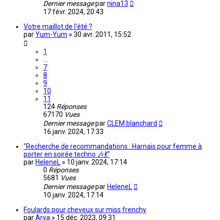
Dernier message
par
nina13
17 févr. 2024, 20:43
Votre maillot de l'été ?
par
Yum-Yum
»
30 avr. 2011, 15:52
1
…
7
8
9
10
11
124
Réponses
67170
Vues
Dernier message
par
CLEM blanchard
16 janv. 2024, 17:33
"Recherche de recommandations : Harnais pour femme à
porter en soirée techno 🎶💃"
par
HeleneL
»
10 janv. 2024, 17:14
0
Réponses
5681
Vues
Dernier message
par
HeleneL
10 janv. 2024, 17:14
Foulards pour cheveux sur miss frenchy
par
Arya
»
15 déc. 2023, 09:31