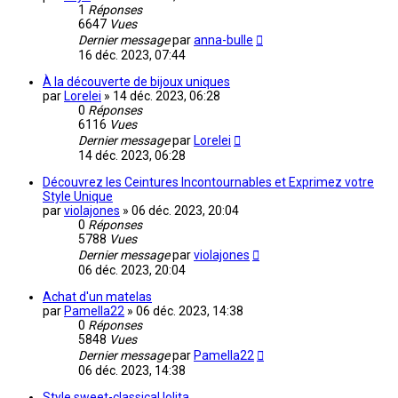
1
Réponses
6647
Vues
Dernier message
par
anna-bulle
16 déc. 2023, 07:44
À la découverte de bijoux uniques
par
Lorelei
»
14 déc. 2023, 06:28
0
Réponses
6116
Vues
Dernier message
par
Lorelei
14 déc. 2023, 06:28
Découvrez les Ceintures Incontournables et Exprimez votre
Style Unique
par
violajones
»
06 déc. 2023, 20:04
0
Réponses
5788
Vues
Dernier message
par
violajones
06 déc. 2023, 20:04
Achat d'un matelas
par
Pamella22
»
06 déc. 2023, 14:38
0
Réponses
5848
Vues
Dernier message
par
Pamella22
06 déc. 2023, 14:38
Style sweet-classical lolita