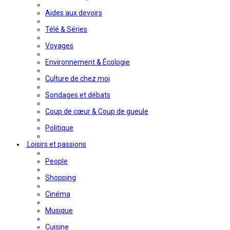
Aides aux devoirs
Télé & Séries
Voyages
Environnement & Écologie
Culture de chez moi
Sondages et débats
Coup de cœur & Coup de gueule
Politique
Loisirs et passions
People
Shopping
Cinéma
Musique
Cuisine