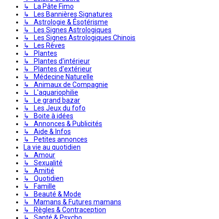
↳ La Pâte Fimo
↳ Les Bannières Signatures
↳ Astrologie & Ésotérisme
↳ Les Signes Astrologiques
↳ Les Signes Astrologiques Chinois
↳ Les Rêves
↳ Plantes
↳ Plantes d'intérieur
↳ Plantes d'extérieur
↳ Médecine Naturelle
↳ Animaux de Compagnie
↳ L'aquariophilie
↳ Le grand bazar
↳ Les Jeux du fofo
↳ Boite à idées
↳ Annonces & Publicités
↳ Aide & Infos
↳ Petites annonces
La vie au quotidien
↳ Amour
↳ Sexualité
↳ Amitié
↳ Quotidien
↳ Famille
↳ Beauté & Mode
↳ Mamans & Futures mamans
↳ Règles & Contraception
↳ Santé & Psycho