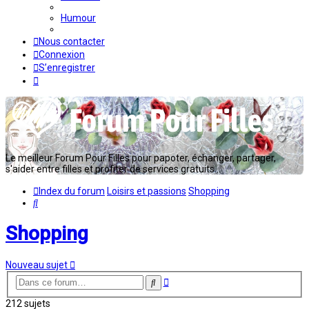
Humour
Nous contacter
Connexion
S’enregistrer
Le meilleur Forum Pour Filles pour papoter, échanger, partager,
s'aider entre filles et profiter de services gratuits...
Index du forum
Loisirs et passions
Shopping
Rechercher
Shopping
Nouveau sujet
Recherche
Rechercher
avancée
212 sujets