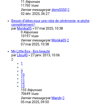
11
Réponses
11750
Vues
Dernier message
par
domi5550
02 déc. 2025, 06:27
Besoin d’idées pour une robe de cérémonie, je sèche
complètement !
par
Monika05
»
07 mai 2025, 10:38
0
Réponses
10197
Vues
Dernier message
par
Monika05
07 mai 2025, 10:38
My Little Box - Box beauté
par
Lilou40
»
27 janv. 2013, 10:06
1
…
9
10
11
12
13
155
Réponses
70649
Vues
Dernier message
par
Mandy
05 mai 2025, 09:50