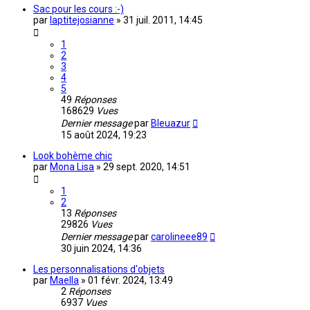
Sac pour les cours :-)
par
laptitejosianne
»
31 juil. 2011, 14:45
1
2
3
4
5
49
Réponses
168629
Vues
Dernier message
par
Bleuazur
15 août 2024, 19:23
Look bohème chic
par
Mona Lisa
»
29 sept. 2020, 14:51
1
2
13
Réponses
29826
Vues
Dernier message
par
carolineee89
30 juin 2024, 14:36
Les personnalisations d'objets
par
Maella
»
01 févr. 2024, 13:49
2
Réponses
6937
Vues