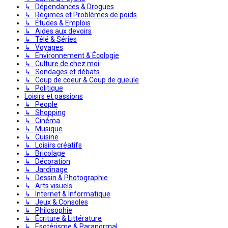
↳ Dépendances & Drogues
↳ Régimes et Problèmes de poids
↳ Études & Emplois
↳ Aides aux devoirs
↳ Télé & Séries
↳ Voyages
↳ Environnement & Écologie
↳ Culture de chez moi
↳ Sondages et débats
↳ Coup de coeur & Coup de gueule
↳ Politique
Loisirs et passions
↳ People
↳ Shopping
↳ Cinéma
↳ Musique
↳ Cuisine
↳ Loisirs créatifs
↳ Bricolage
↳ Décoration
↳ Jardinage
↳ Dessin & Photographie
↳ Arts visuels
↳ Internet & Informatique
↳ Jeux & Consoles
↳ Philosophie
↳ Écriture & Littérature
↳ Esotérisme & Paranormal