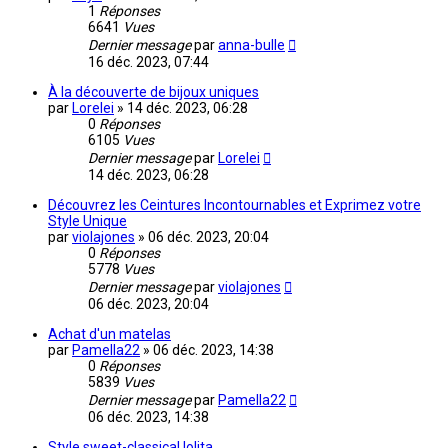
1
Réponses
6641
Vues
Dernier message
par
anna-bulle
16 déc. 2023, 07:44
À la découverte de bijoux uniques
par
Lorelei
»
14 déc. 2023, 06:28
0
Réponses
6105
Vues
Dernier message
par
Lorelei
14 déc. 2023, 06:28
Découvrez les Ceintures Incontournables et Exprimez votre
Style Unique
par
violajones
»
06 déc. 2023, 20:04
0
Réponses
5778
Vues
Dernier message
par
violajones
06 déc. 2023, 20:04
Achat d'un matelas
par
Pamella22
»
06 déc. 2023, 14:38
0
Réponses
5839
Vues
Dernier message
par
Pamella22
06 déc. 2023, 14:38
Style sweet-classical lolita