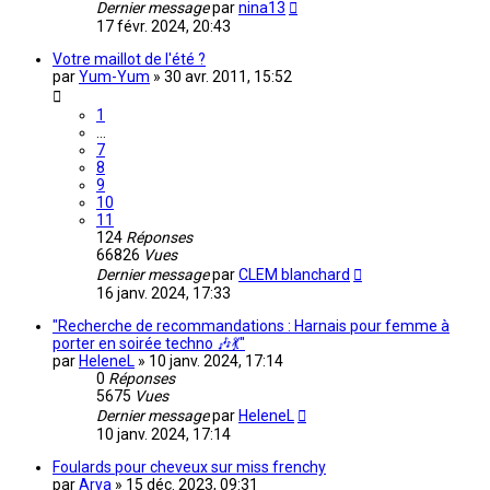
Dernier message
par
nina13
17 févr. 2024, 20:43
Votre maillot de l'été ?
par
Yum-Yum
»
30 avr. 2011, 15:52
1
…
7
8
9
10
11
124
Réponses
66826
Vues
Dernier message
par
CLEM blanchard
16 janv. 2024, 17:33
"Recherche de recommandations : Harnais pour femme à
porter en soirée techno 🎶💃"
par
HeleneL
»
10 janv. 2024, 17:14
0
Réponses
5675
Vues
Dernier message
par
HeleneL
10 janv. 2024, 17:14
Foulards pour cheveux sur miss frenchy
par
Arya
»
15 déc. 2023, 09:31