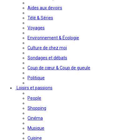
Aides aux devoirs
Télé & Séries
Voyages
Environnement & Écologie
Culture de chez moi
Sondages et débats
Coup de cœur & Coup de gueule
Politique
Loisirs et passions
People
Shopping
Cinéma
Musique
Cuisine