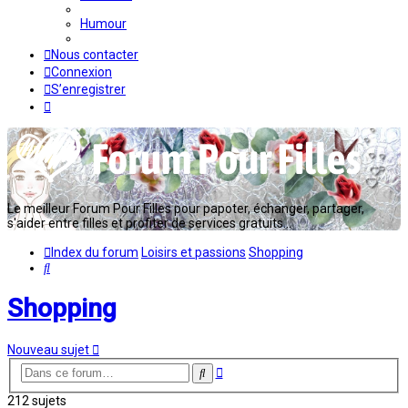
Humour
Nous contacter
Connexion
S’enregistrer
Le meilleur Forum Pour Filles pour papoter, échanger, partager,
s'aider entre filles et profiter de services gratuits...
Index du forum
Loisirs et passions
Shopping
Rechercher
Shopping
Nouveau sujet
Recherche
Rechercher
avancée
212 sujets