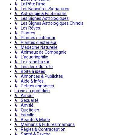
↳ La Pâte Fimo
↳ Les Bannières Signatures
↳ Astrologie & Ésotérisme
↳ Les Signes Astrologiques
↳ Les Signes Astrologiques Chinois
↳ Les Rêves
↳ Plantes
↳ Plantes d'intérieur
↳ Plantes d'extérieur
↳ Médecine Naturelle
↳ Animaux de Compagnie
↳ L'aquariophilie
↳ Le grand bazar
↳ Les Jeux du fofo
↳ Boite à idées
↳ Annonces & Publicités
↳ Aide & Infos
↳ Petites annonces
La vie au quotidien
↳ Amour
↳ Sexualité
↳ Amitié
↳ Quotidien
↳ Famille
↳ Beauté & Mode
↳ Mamans & Futures mamans
↳ Règles & Contraception
↳ Santé & Psycho