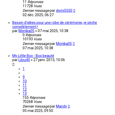
11
Réponses
11728
Vues
Dernier message
par
domi5550
02 déc. 2025, 06:27
Besoin d’idées pour une robe de cérémonie, je sèche
complètement !
par
Monika05
»
07 mai 2025, 10:38
0
Réponses
10193
Vues
Dernier message
par
Monika05
07 mai 2025, 10:38
My Little Box - Box beauté
par
Lilou40
»
27 janv. 2013, 10:06
1
…
9
10
11
12
13
155
Réponses
70268
Vues
Dernier message
par
Mandy
05 mai 2025, 09:50