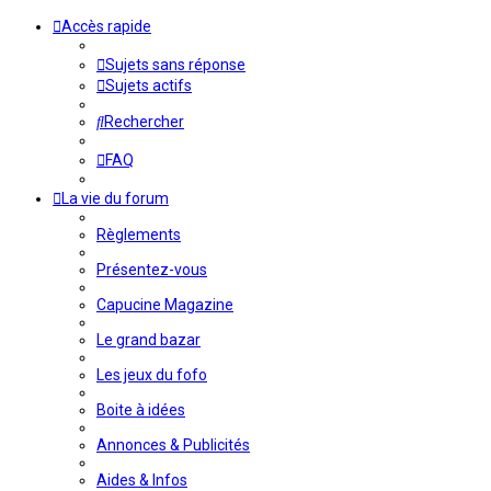
Accès rapide
Sujets sans réponse
Sujets actifs
Rechercher
FAQ
La vie du forum
Règlements
Présentez-vous
Capucine Magazine
Le grand bazar
Les jeux du fofo
Boite à idées
Annonces & Publicités
Aides & Infos