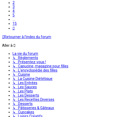
2
3
4
5
…
15
Suivante
Retourner à l’index du forum
Aller à
La vie du forum
↳ Règlements
↳ Présentez-vous !
↳ Capucine, magazine pour filles
↳ L'encyclopédie des filles
↳ Cuisine
↳ La Cuisine Diététique
↳ Les Entrées
↳ Les Sauces
↳ Les Plats
↳ Les Desserts
↳ Les Recettes Diverses
↳ Desserts
↳ Pâtisseries & Gâteaux
↳ Cupcakes
↳ Loisirs Créatifs