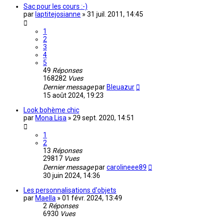
Sac pour les cours :-)
par
laptitejosianne
»
31 juil. 2011, 14:45
1
2
3
4
5
49
Réponses
168282
Vues
Dernier message
par
Bleuazur
15 août 2024, 19:23
Look bohème chic
par
Mona Lisa
»
29 sept. 2020, 14:51
1
2
13
Réponses
29817
Vues
Dernier message
par
carolineee89
30 juin 2024, 14:36
Les personnalisations d'objets
par
Maella
»
01 févr. 2024, 13:49
2
Réponses
6930
Vues