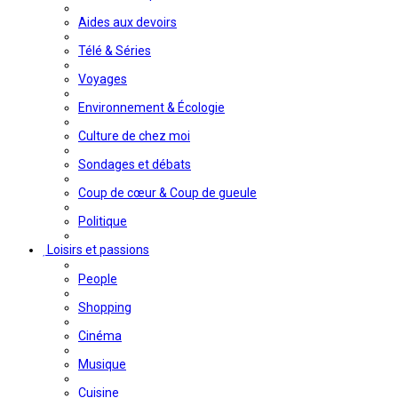
Aides aux devoirs
Télé & Séries
Voyages
Environnement & Écologie
Culture de chez moi
Sondages et débats
Coup de cœur & Coup de gueule
Politique
Loisirs et passions
People
Shopping
Cinéma
Musique
Cuisine