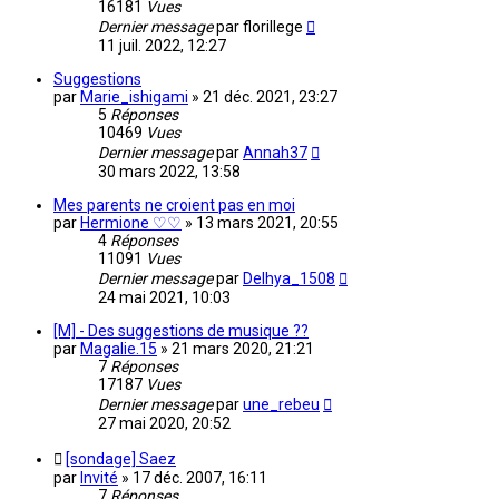
16181
Vues
Dernier message
par
florillege
11 juil. 2022, 12:27
Suggestions
par
Marie_ishigami
»
21 déc. 2021, 23:27
5
Réponses
10469
Vues
Dernier message
par
Annah37
30 mars 2022, 13:58
Mes parents ne croient pas en moi
par
Hermione ♡♡
»
13 mars 2021, 20:55
4
Réponses
11091
Vues
Dernier message
par
Delhya_1508
24 mai 2021, 10:03
[M] - Des suggestions de musique ??
par
Magalie.15
»
21 mars 2020, 21:21
7
Réponses
17187
Vues
Dernier message
par
une_rebeu
27 mai 2020, 20:52
[sondage] Saez
par
Invité
»
17 déc. 2007, 16:11
7
Réponses