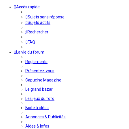
Accès rapide
Sujets sans réponse
Sujets actifs
Rechercher
FAQ
La vie du forum
Règlements
Présentez-vous
Capucine Magazine
Le grand bazar
Les jeux du fofo
Boite à idées
Annonces & Publicités
Aides & Infos