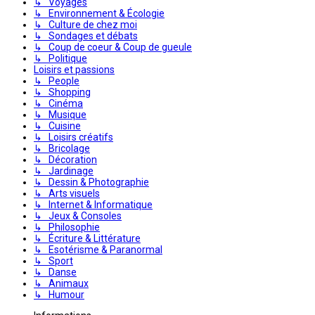
↳ Voyages
↳ Environnement & Écologie
↳ Culture de chez moi
↳ Sondages et débats
↳ Coup de coeur & Coup de gueule
↳ Politique
Loisirs et passions
↳ People
↳ Shopping
↳ Cinéma
↳ Musique
↳ Cuisine
↳ Loisirs créatifs
↳ Bricolage
↳ Décoration
↳ Jardinage
↳ Dessin & Photographie
↳ Arts visuels
↳ Internet & Informatique
↳ Jeux & Consoles
↳ Philosophie
↳ Écriture & Littérature
↳ Esotérisme & Paranormal
↳ Sport
↳ Danse
↳ Animaux
↳ Humour