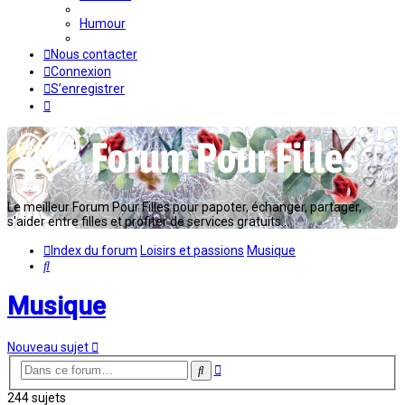
Humour
Nous contacter
Connexion
S’enregistrer
Le meilleur Forum Pour Filles pour papoter, échanger, partager,
s'aider entre filles et profiter de services gratuits...
Index du forum
Loisirs et passions
Musique
Rechercher
Musique
Nouveau sujet
Recherche
Rechercher
avancée
244 sujets