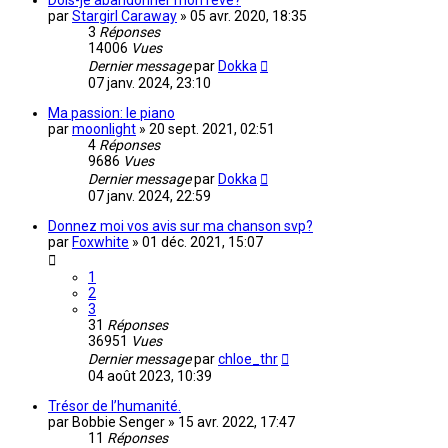
Dois-je abandonner mon rêve?
par
Stargirl Caraway
»
05 avr. 2020, 18:35
3
Réponses
14006
Vues
Dernier message
par
Dokka
07 janv. 2024, 23:10
Ma passion: le piano
par
moonlight
»
20 sept. 2021, 02:51
4
Réponses
9686
Vues
Dernier message
par
Dokka
07 janv. 2024, 22:59
Donnez moi vos avis sur ma chanson svp?
par
Foxwhite
»
01 déc. 2021, 15:07
1
2
3
31
Réponses
36951
Vues
Dernier message
par
chloe_thr
04 août 2023, 10:39
Trésor de l’humanité.
par
Bobbie Senger
»
15 avr. 2022, 17:47
11
Réponses