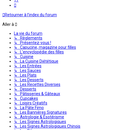
Suivante
Retourner à l’index du forum
Aller à
La vie du forum
↳ Règlements
↳ Présentez-vous !
↳ Capucine, magazine pour filles
↳ L'encyclopédie des filles
↳ Cuisine
↳ La Cuisine Diététique
↳ Les Entrées
↳ Les Sauces
↳ Les Plats
↳ Les Desserts
↳ Les Recettes Diverses
↳ Desserts
↳ Pâtisseries & Gâteaux
↳ Cupcakes
↳ Loisirs Créatifs
↳ La Pâte Fimo
↳ Les Bannières Signatures
↳ Astrologie & Ésotérisme
↳ Les Signes Astrologiques
↳ Les Signes Astrologiques Chinois