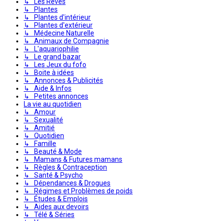
↳ Les Rêves
↳ Plantes
↳ Plantes d'intérieur
↳ Plantes d'extérieur
↳ Médecine Naturelle
↳ Animaux de Compagnie
↳ L'aquariophilie
↳ Le grand bazar
↳ Les Jeux du fofo
↳ Boite à idées
↳ Annonces & Publicités
↳ Aide & Infos
↳ Petites annonces
La vie au quotidien
↳ Amour
↳ Sexualité
↳ Amitié
↳ Quotidien
↳ Famille
↳ Beauté & Mode
↳ Mamans & Futures mamans
↳ Règles & Contraception
↳ Santé & Psycho
↳ Dépendances & Drogues
↳ Régimes et Problèmes de poids
↳ Études & Emplois
↳ Aides aux devoirs
↳ Télé & Séries