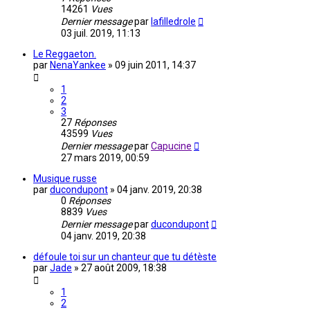
14261
Vues
Dernier message
par
lafilledrole
03 juil. 2019, 11:13
Le Reggaeton.
par
NenaYankee
»
09 juin 2011, 14:37
1
2
3
27
Réponses
43599
Vues
Dernier message
par
Capucine
27 mars 2019, 00:59
Musique russe
par
ducondupont
»
04 janv. 2019, 20:38
0
Réponses
8839
Vues
Dernier message
par
ducondupont
04 janv. 2019, 20:38
défoule toi sur un chanteur que tu détèste
par
Jade
»
27 août 2009, 18:38
1
2