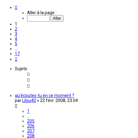
Page
1
Aller à la page :
sur
17
1
2
3
4
5
…
17
Suivante
Sujets
qu'écoutes-tu en ce moment ?
par
Lilou40
»
22 févr. 2008, 23:04
1
…
205
206
207
208