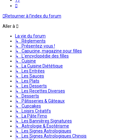
Suivante
Retourner à l’index du forum
Aller à
La vie du forum
↳ Règlements
↳ Présentez-vous !
↳ Capucine, magazine pour filles
↳ L'encyclopédie des filles
↳ Cuisine
↳ La Cuisine Diététique
↳ Les Entrées
↳ Les Sauces
↳ Les Plats
↳ Les Desserts
↳ Les Recettes Diverses
↳ Desserts
↳ Pâtisseries & Gâteaux
↳ Cupcakes
↳ Loisirs Créatifs
↳ La Pâte Fimo
↳ Les Bannières Signatures
↳ Astrologie & Ésotérisme
↳ Les Signes Astrologiques
↳ Les Signes Astrologiques Chinois