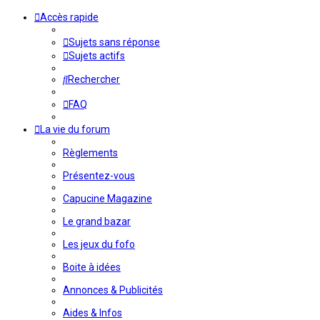
Accès rapide
Sujets sans réponse
Sujets actifs
Rechercher
FAQ
La vie du forum
Règlements
Présentez-vous
Capucine Magazine
Le grand bazar
Les jeux du fofo
Boite à idées
Annonces & Publicités
Aides & Infos