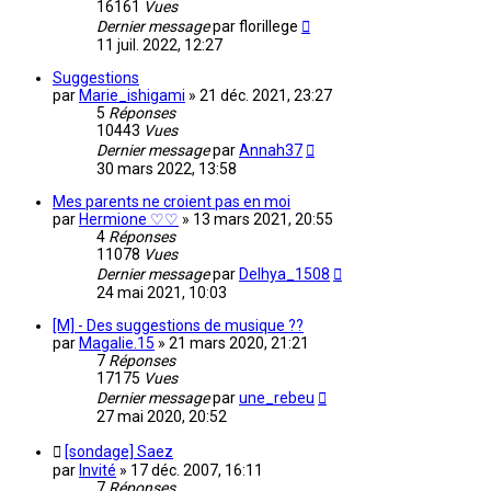
16161
Vues
Dernier message
par
florillege
11 juil. 2022, 12:27
Suggestions
par
Marie_ishigami
»
21 déc. 2021, 23:27
5
Réponses
10443
Vues
Dernier message
par
Annah37
30 mars 2022, 13:58
Mes parents ne croient pas en moi
par
Hermione ♡♡
»
13 mars 2021, 20:55
4
Réponses
11078
Vues
Dernier message
par
Delhya_1508
24 mai 2021, 10:03
[M] - Des suggestions de musique ??
par
Magalie.15
»
21 mars 2020, 21:21
7
Réponses
17175
Vues
Dernier message
par
une_rebeu
27 mai 2020, 20:52
[sondage] Saez
par
Invité
»
17 déc. 2007, 16:11
7
Réponses