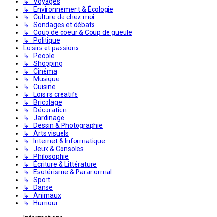
↳ Voyages
↳ Environnement & Écologie
↳ Culture de chez moi
↳ Sondages et débats
↳ Coup de coeur & Coup de gueule
↳ Politique
Loisirs et passions
↳ People
↳ Shopping
↳ Cinéma
↳ Musique
↳ Cuisine
↳ Loisirs créatifs
↳ Bricolage
↳ Décoration
↳ Jardinage
↳ Dessin & Photographie
↳ Arts visuels
↳ Internet & Informatique
↳ Jeux & Consoles
↳ Philosophie
↳ Écriture & Littérature
↳ Esotérisme & Paranormal
↳ Sport
↳ Danse
↳ Animaux
↳ Humour