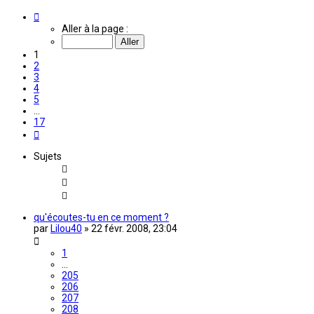
Page
1
Aller à la page :
sur
17
1
2
3
4
5
…
17
Suivante
Sujets
qu'écoutes-tu en ce moment ?
par
Lilou40
»
22 févr. 2008, 23:04
1
…
205
206
207
208