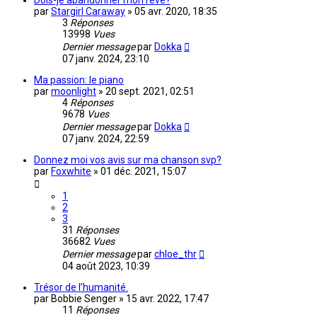
Dois-je abandonner mon rêve?
par
Stargirl Caraway
»
05 avr. 2020, 18:35
3
Réponses
13998
Vues
Dernier message
par
Dokka
07 janv. 2024, 23:10
Ma passion: le piano
par
moonlight
»
20 sept. 2021, 02:51
4
Réponses
9678
Vues
Dernier message
par
Dokka
07 janv. 2024, 22:59
Donnez moi vos avis sur ma chanson svp?
par
Foxwhite
»
01 déc. 2021, 15:07
1
2
3
31
Réponses
36682
Vues
Dernier message
par
chloe_thr
04 août 2023, 10:39
Trésor de l’humanité.
par
Bobbie Senger
»
15 avr. 2022, 17:47
11
Réponses