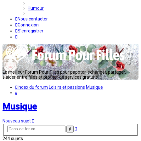
Humour
Nous contacter
Connexion
S’enregistrer
Le meilleur Forum Pour Filles pour papoter, échanger, partager,
s'aider entre filles et profiter de services gratuits...
Index du forum
Loisirs et passions
Musique
Rechercher
Musique
Nouveau sujet
Recherche
Rechercher
avancée
244 sujets