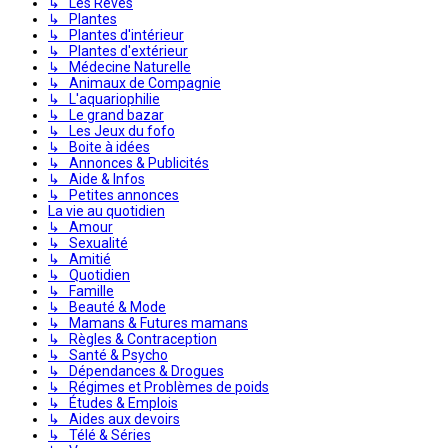
↳ Les Rêves
↳ Plantes
↳ Plantes d'intérieur
↳ Plantes d'extérieur
↳ Médecine Naturelle
↳ Animaux de Compagnie
↳ L'aquariophilie
↳ Le grand bazar
↳ Les Jeux du fofo
↳ Boite à idées
↳ Annonces & Publicités
↳ Aide & Infos
↳ Petites annonces
La vie au quotidien
↳ Amour
↳ Sexualité
↳ Amitié
↳ Quotidien
↳ Famille
↳ Beauté & Mode
↳ Mamans & Futures mamans
↳ Règles & Contraception
↳ Santé & Psycho
↳ Dépendances & Drogues
↳ Régimes et Problèmes de poids
↳ Études & Emplois
↳ Aides aux devoirs
↳ Télé & Séries