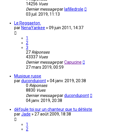
14256
Vues
Dernier message
par
lafilledrole
03 juil. 2019, 11:13
Le Reggaeton.
par
NenaYankee
»
09 juin 2011, 14:37
1
2
3
27
Réponses
43337
Vues
Dernier message
par
Capucine
27 mars 2019, 00:59
Musique russe
par
ducondupont
»
04 janv. 2019, 20:38
0
Réponses
8830
Vues
Dernier message
par
ducondupont
04 janv. 2019, 20:38
défoule toi sur un chanteur que tu détèste
par
Jade
»
27 août 2009, 18:38
1
2