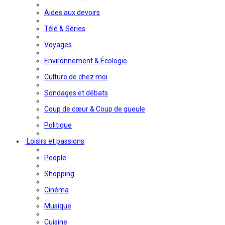
Aides aux devoirs
Télé & Séries
Voyages
Environnement & Écologie
Culture de chez moi
Sondages et débats
Coup de cœur & Coup de gueule
Politique
Loisirs et passions
People
Shopping
Cinéma
Musique
Cuisine