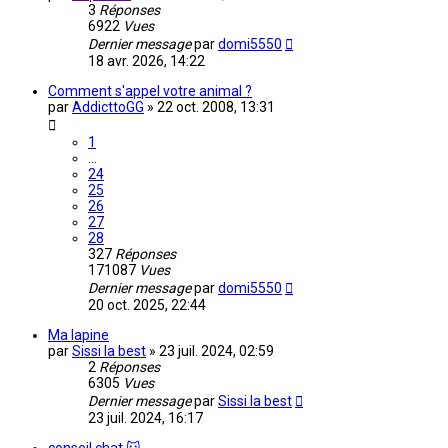
3
Réponses
6922
Vues
Dernier message
par
domi5550
18 avr. 2026, 14:22
Comment s'appel votre animal ?
par
AddicttoGG
»
22 oct. 2008, 13:31
1
…
24
25
26
27
28
327
Réponses
171087
Vues
Dernier message
par
domi5550
20 oct. 2025, 22:44
Ma lapine
par
Sissi la best
»
23 juil. 2024, 02:59
2
Réponses
6305
Vues
Dernier message
par
Sissi la best
23 juil. 2024, 16:17