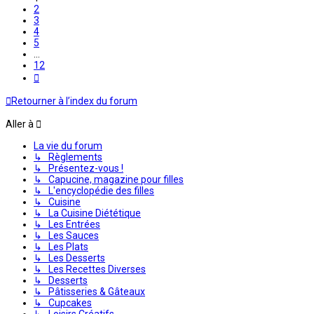
2
3
4
5
…
12
Suivante
Retourner à l’index du forum
Aller à
La vie du forum
↳ Règlements
↳ Présentez-vous !
↳ Capucine, magazine pour filles
↳ L'encyclopédie des filles
↳ Cuisine
↳ La Cuisine Diététique
↳ Les Entrées
↳ Les Sauces
↳ Les Plats
↳ Les Desserts
↳ Les Recettes Diverses
↳ Desserts
↳ Pâtisseries & Gâteaux
↳ Cupcakes
↳ Loisirs Créatifs