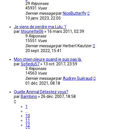
29
Réponses
45931
Vues
Dernier message
par
NiceButterfly
10 janv. 2023, 22:05
Je viens de perdre ma Lulu :'(
par
titounette06
»
16 mars 2011, 02:39
9
Réponses
15551
Vues
Dernier message
par
Herbert Kautzer
20 sept. 2022, 15:41
Mon chien pleure quand je suis pas là.
par
Sofiedu57
»
13 oct. 2017, 23:59
3
Réponses
14563
Vues
Dernier message
par
Audrey Guéraud
01 déc. 2021, 08:18
Quelle Animal Détestez vous?
par
Bambino
»
26 déc. 2007, 18:58
1
…
10
11
12