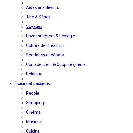
Aides aux devoirs
Télé & Séries
Voyages
Environnement & Écologie
Culture de chez moi
Sondages et débats
Coup de cœur & Coup de gueule
Politique
Loisirs et passions
People
Shopping
Cinéma
Musique
Cuisine