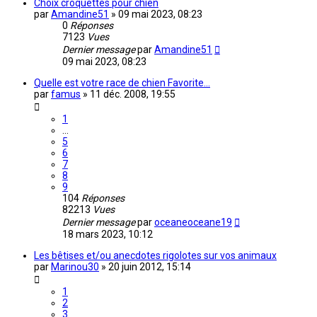
Choix croquettes pour chien
par
Amandine51
»
09 mai 2023, 08:23
0
Réponses
7123
Vues
Dernier message
par
Amandine51
09 mai 2023, 08:23
Quelle est votre race de chien Favorite...
par
famus
»
11 déc. 2008, 19:55
1
…
5
6
7
8
9
104
Réponses
82213
Vues
Dernier message
par
oceaneoceane19
18 mars 2023, 10:12
Les bêtises et/ou anecdotes rigolotes sur vos animaux
par
Marinou30
»
20 juin 2012, 15:14
1
2
3