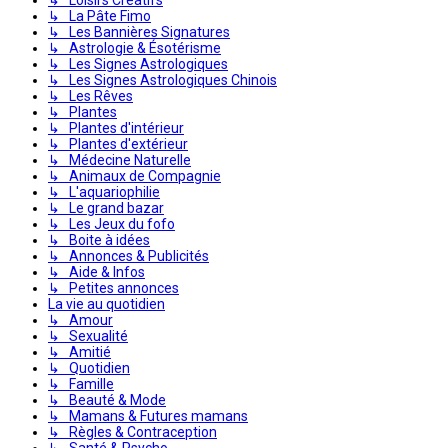
↳ La Pâte Fimo
↳ Les Bannières Signatures
↳ Astrologie & Ésotérisme
↳ Les Signes Astrologiques
↳ Les Signes Astrologiques Chinois
↳ Les Rêves
↳ Plantes
↳ Plantes d'intérieur
↳ Plantes d'extérieur
↳ Médecine Naturelle
↳ Animaux de Compagnie
↳ L'aquariophilie
↳ Le grand bazar
↳ Les Jeux du fofo
↳ Boite à idées
↳ Annonces & Publicités
↳ Aide & Infos
↳ Petites annonces
La vie au quotidien
↳ Amour
↳ Sexualité
↳ Amitié
↳ Quotidien
↳ Famille
↳ Beauté & Mode
↳ Mamans & Futures mamans
↳ Règles & Contraception
↳ Santé & Psycho