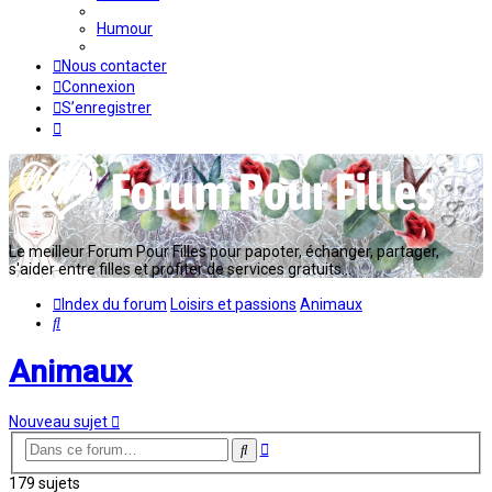
Humour
Nous contacter
Connexion
S’enregistrer
Le meilleur Forum Pour Filles pour papoter, échanger, partager,
s'aider entre filles et profiter de services gratuits...
Index du forum
Loisirs et passions
Animaux
Rechercher
Animaux
Nouveau sujet
Recherche
Rechercher
avancée
179 sujets