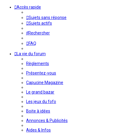
Accès rapide
Sujets sans réponse
Sujets actifs
Rechercher
FAQ
La vie du forum
Règlements
Présentez-vous
Capucine Magazine
Le grand bazar
Les jeux du fofo
Boite à idées
Annonces & Publicités
Aides & Infos