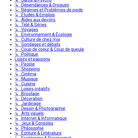
↳ Dépendances & Drogues
↳ Régimes et Problèmes de poids
↳ Études & Emplois
↳ Aides aux devoirs
↳ Télé & Séries
↳ Voyages
↳ Environnement & Écologie
↳ Culture de chez moi
↳ Sondages et débats
↳ Coup de coeur & Coup de gueule
↳ Politique
Loisirs et passions
↳ People
↳ Shopping
↳ Cinéma
↳ Musique
↳ Cuisine
↳ Loisirs créatifs
↳ Bricolage
↳ Décoration
↳ Jardinage
↳ Dessin & Photographie
↳ Arts visuels
↳ Internet & Informatique
↳ Jeux & Consoles
↳ Philosophie
↳ Écriture & Littérature
↳ Esotérisme & Paranormal