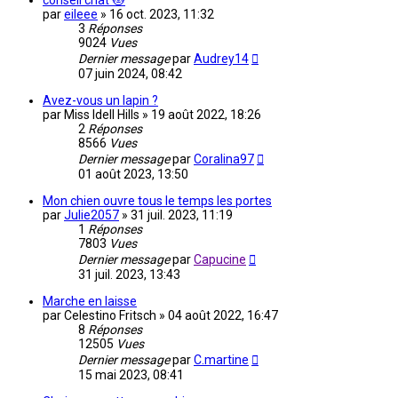
conseil chat 🐱
par
eileee
»
16 oct. 2023, 11:32
3
Réponses
9024
Vues
Dernier message
par
Audrey14
07 juin 2024, 08:42
Avez-vous un lapin ?
par
Miss Idell Hills
»
19 août 2022, 18:26
2
Réponses
8566
Vues
Dernier message
par
Coralina97
01 août 2023, 13:50
Mon chien ouvre tous le temps les portes
par
Julie2057
»
31 juil. 2023, 11:19
1
Réponses
7803
Vues
Dernier message
par
Capucine
31 juil. 2023, 13:43
Marche en laisse
par
Celestino Fritsch
»
04 août 2022, 16:47
8
Réponses
12505
Vues
Dernier message
par
C.martine
15 mai 2023, 08:41