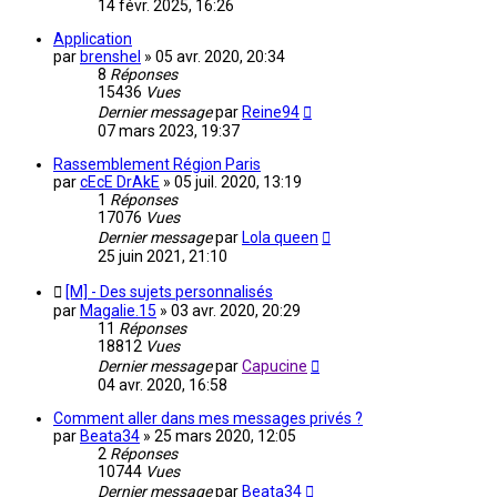
14 févr. 2025, 16:26
Application
par
brenshel
»
05 avr. 2020, 20:34
8
Réponses
15436
Vues
Dernier message
par
Reine94
07 mars 2023, 19:37
Rassemblement Région Paris
par
cEcE DrAkE
»
05 juil. 2020, 13:19
1
Réponses
17076
Vues
Dernier message
par
Lola queen
25 juin 2021, 21:10
[M] - Des sujets personnalisés
par
Magalie.15
»
03 avr. 2020, 20:29
11
Réponses
18812
Vues
Dernier message
par
Capucine
04 avr. 2020, 16:58
Comment aller dans mes messages privés ?
par
Beata34
»
25 mars 2020, 12:05
2
Réponses
10744
Vues
Dernier message
par
Beata34