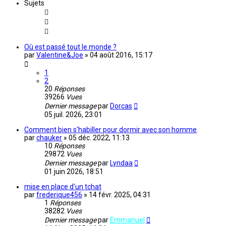
Sujets
Où est passé tout le monde ?
par
Valentine&Joe
»
04 août 2016, 15:17
1
2
20
Réponses
39266
Vues
Dernier message
par
Dorcas
05 juil. 2026, 23:01
Comment bien s'habiller pour dormir avec son homme
par
chauker
»
05 déc. 2022, 11:13
10
Réponses
29872
Vues
Dernier message
par
Lyndaa
01 juin 2026, 18:51
mise en place d'un tchat
par
frederique456
»
14 févr. 2025, 04:31
1
Réponses
38282
Vues
Dernier message
par
Emmanuel