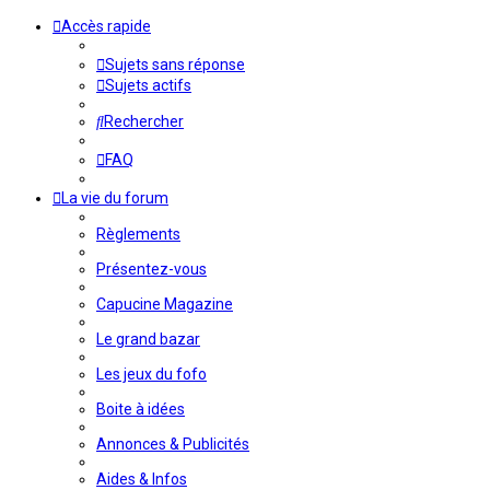
Accès rapide
Sujets sans réponse
Sujets actifs
Rechercher
FAQ
La vie du forum
Règlements
Présentez-vous
Capucine Magazine
Le grand bazar
Les jeux du fofo
Boite à idées
Annonces & Publicités
Aides & Infos