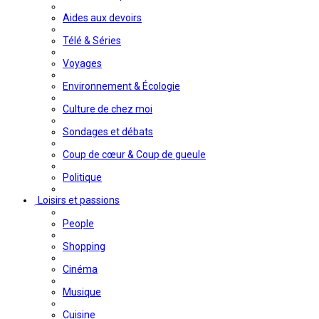
Aides aux devoirs
Télé & Séries
Voyages
Environnement & Écologie
Culture de chez moi
Sondages et débats
Coup de cœur & Coup de gueule
Politique
Loisirs et passions
People
Shopping
Cinéma
Musique
Cuisine