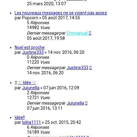
25 mars 2020, 13:07
Les nouveaux messages ne se voient pas assez
par
Popcorn
»
05 août 2017, 14:55
5
Réponses
14982
Vues
Dernier message
par
Emmanuel
05 août 2017, 19:58
Noel est proche
par
Justine333
»
14 nov. 2016, 06:20
0
Réponses
11220
Vues
Dernier message
par
Justine333
14 nov. 2016, 06:20
♡ Idée ♡
par
Jujunella
»
07 juin 2016, 12:09
2
Réponses
12721
Vues
Dernier message
par
Jujunella
07 juin 2016, 13:11
Idée!!
par
lolita1111
»
25 oct. 2015, 20:42
6
Réponses
16189
Vues