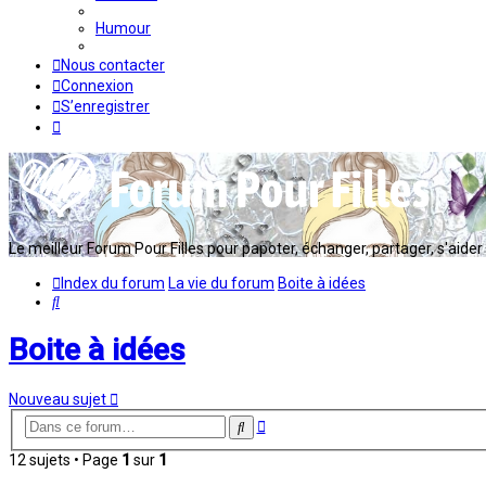
Humour
Nous contacter
Connexion
S’enregistrer
Le meilleur Forum Pour Filles pour papoter, échanger, partager, s'aider en
Index du forum
La vie du forum
Boite à idées
Rechercher
Boite à idées
Nouveau sujet
Recherche
Rechercher
avancée
12 sujets • Page
1
sur
1