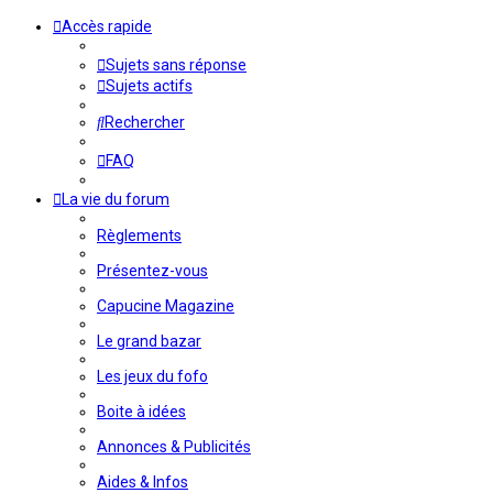
Accès rapide
Sujets sans réponse
Sujets actifs
Rechercher
FAQ
La vie du forum
Règlements
Présentez-vous
Capucine Magazine
Le grand bazar
Les jeux du fofo
Boite à idées
Annonces & Publicités
Aides & Infos