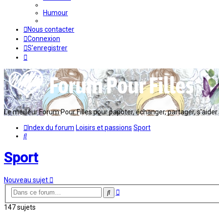
Humour
Nous contacter
Connexion
S’enregistrer
Le meilleur Forum Pour Filles pour papoter, échanger, partager, s'aider en
Index du forum
Loisirs et passions
Sport
Rechercher
Sport
Nouveau sujet
Recherche
Rechercher
avancée
147 sujets