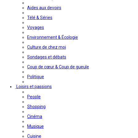
Aides aux devoirs
Télé & Séries
Voyages
Environnement & Écologie
Culture de chez moi
Sondages et débats
Coup de cœur & Coup de gueule
Politique
Loisirs et passions
People
Shopping
Cinéma
Musique
Cuisine