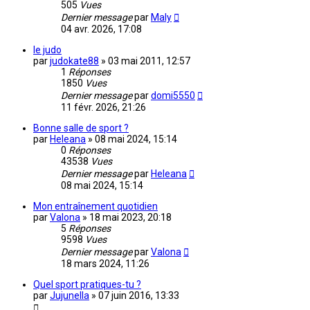
505
Vues
Dernier message
par
Maly
04 avr. 2026, 17:08
le judo
par
judokate88
»
03 mai 2011, 12:57
1
Réponses
1850
Vues
Dernier message
par
domi5550
11 févr. 2026, 21:26
Bonne salle de sport ?
par
Heleana
»
08 mai 2024, 15:14
0
Réponses
43538
Vues
Dernier message
par
Heleana
08 mai 2024, 15:14
Mon entraînement quotidien
par
Valona
»
18 mai 2023, 20:18
5
Réponses
9598
Vues
Dernier message
par
Valona
18 mars 2024, 11:26
Quel sport pratiques-tu ?
par
Jujunella
»
07 juin 2016, 13:33