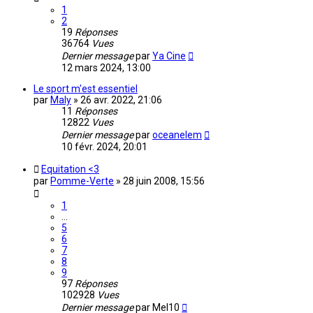
1
2
19
Réponses
36764
Vues
Dernier message
par
Ya Cine
12 mars 2024, 13:00
Le sport m'est essentiel
par
Maly
»
26 avr. 2022, 21:06
11
Réponses
12822
Vues
Dernier message
par
oceanelem
10 févr. 2024, 20:01
Equitation <3
par
Pomme-Verte
»
28 juin 2008, 15:56
1
…
5
6
7
8
9
97
Réponses
102928
Vues
Dernier message
par
Mel10