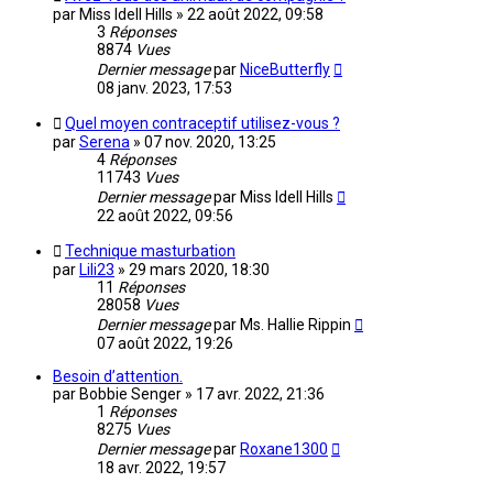
par
Miss Idell Hills
»
22 août 2022, 09:58
3
Réponses
8874
Vues
Dernier message
par
NiceButterfly
08 janv. 2023, 17:53
Quel moyen contraceptif utilisez-vous ?
par
Serena
»
07 nov. 2020, 13:25
4
Réponses
11743
Vues
Dernier message
par
Miss Idell Hills
22 août 2022, 09:56
Technique masturbation
par
Lili23
»
29 mars 2020, 18:30
11
Réponses
28058
Vues
Dernier message
par
Ms. Hallie Rippin
07 août 2022, 19:26
Besoin d’attention.
par
Bobbie Senger
»
17 avr. 2022, 21:36
1
Réponses
8275
Vues
Dernier message
par
Roxane1300
18 avr. 2022, 19:57