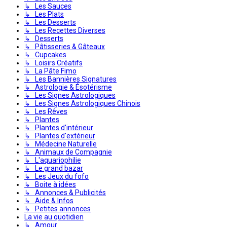
↳ Les Sauces
↳ Les Plats
↳ Les Desserts
↳ Les Recettes Diverses
↳ Desserts
↳ Pâtisseries & Gâteaux
↳ Cupcakes
↳ Loisirs Créatifs
↳ La Pâte Fimo
↳ Les Bannières Signatures
↳ Astrologie & Ésotérisme
↳ Les Signes Astrologiques
↳ Les Signes Astrologiques Chinois
↳ Les Rêves
↳ Plantes
↳ Plantes d'intérieur
↳ Plantes d'extérieur
↳ Médecine Naturelle
↳ Animaux de Compagnie
↳ L'aquariophilie
↳ Le grand bazar
↳ Les Jeux du fofo
↳ Boite à idées
↳ Annonces & Publicités
↳ Aide & Infos
↳ Petites annonces
La vie au quotidien
↳ Amour