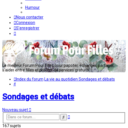
Humour
Nous contacter
Connexion
S’enregistrer
Le meilleur Forum Pour Filles pour papoter, échanger, partager,
s'aider entre filles et profiter de services gratuits...
Index du forum
La vie au quotidien
Sondages et débats
Rechercher
Sondages et débats
Nouveau sujet
Recherche
Rechercher
avancée
167 sujets