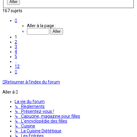
167 sujets
Page
1
Aller à la page :
sur
12
1
2
3
4
5
…
12
Suivante
Retourner à l’index du forum
Aller à
La vie du forum
↳ Règlements
↳ Présentez-vous !
↳ Capucine, magazine pour filles
↳ L'encyclopédie des filles
↳ Cuisine
↳ La Cuisine Diététique
↳ Les Entrées