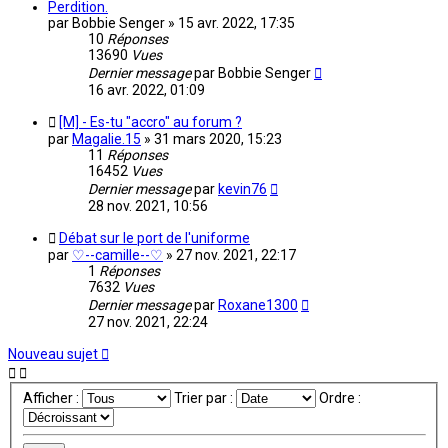
Perdition.
par
Bobbie Senger
»
15 avr. 2022, 17:35
10
Réponses
13690
Vues
Dernier message
par
Bobbie Senger
16 avr. 2022, 01:09
[M] - Es-tu "accro" au forum ?
par
Magalie.15
»
31 mars 2020, 15:23
11
Réponses
16452
Vues
Dernier message
par
kevin76
28 nov. 2021, 10:56
Débat sur le port de l'uniforme
par
♡--camille--♡
»
27 nov. 2021, 22:17
1
Réponses
7632
Vues
Dernier message
par
Roxane1300
27 nov. 2021, 22:24
Nouveau sujet
Afficher :
Trier par :
Ordre :