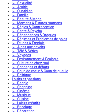
↳ Sexualité
↳ Amitié
↳ Quotidien
↳ Famille
↳ Beauté & Mode
↳ Mamans & Futures mamans
↳ Règles & Contraception
↳ Santé & Psycho
↳ Dépendances & Drogues
↳ Régimes et Problèmes de poids
↳ Études & Emplois
↳ Aides aux devoirs
↳ Télé & Séries
↳ Voyages
↳ Environnement & Écologie
↳ Culture de chez moi
↳ Sondages et débats
↳ Coup de coeur & Coup de gueule
↳ Politique
Loisirs et passions
↳ People
↳ Shopping
↳ Cinéma
↳ Musique
↳ Cuisine
↳ Loisirs créatifs
↳ Bricolage
↳ Décoration