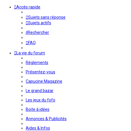
Accès rapide
Sujets sans réponse
Sujets actifs
Rechercher
FAQ
La vie du forum
Règlements
Présentez-vous
Capucine Magazine
Le grand bazar
Les jeux du fofo
Boite à idées
Annonces & Publicités
Aides & Infos