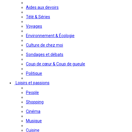
Aides aux devoirs
Télé & Séries
Voyages
Environnement & Écologie
Culture de chez moi
Sondages et débats
Coup de cœur & Coup de gueule
Politique
Loisirs et passions
People
Shopping
Cinéma
Musique
Cuisine