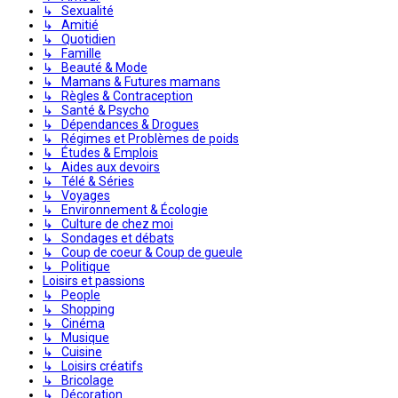
↳ Sexualité
↳ Amitié
↳ Quotidien
↳ Famille
↳ Beauté & Mode
↳ Mamans & Futures mamans
↳ Règles & Contraception
↳ Santé & Psycho
↳ Dépendances & Drogues
↳ Régimes et Problèmes de poids
↳ Études & Emplois
↳ Aides aux devoirs
↳ Télé & Séries
↳ Voyages
↳ Environnement & Écologie
↳ Culture de chez moi
↳ Sondages et débats
↳ Coup de coeur & Coup de gueule
↳ Politique
Loisirs et passions
↳ People
↳ Shopping
↳ Cinéma
↳ Musique
↳ Cuisine
↳ Loisirs créatifs
↳ Bricolage
↳ Décoration