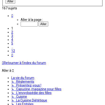
167 sujets
Page
1
Aller à la page :
sur
12
1
2
3
4
5
…
12
Suivante
Retourner à l’index du forum
Aller à
La vie du forum
↳ Règlements
↳ Présentez-vous !
↳ Capucine, magazine pour filles
↳ L'encyclopédie des filles
↳ Cuisine
↳ La Cuisine Diététique
↳ Les Entrées