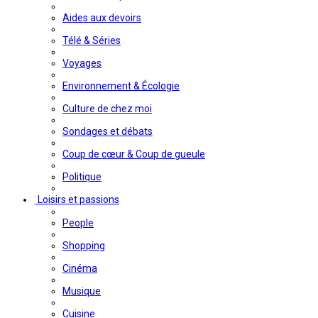
Aides aux devoirs
Télé & Séries
Voyages
Environnement & Écologie
Culture de chez moi
Sondages et débats
Coup de cœur & Coup de gueule
Politique
Loisirs et passions
People
Shopping
Cinéma
Musique
Cuisine