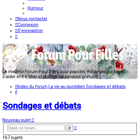
Humour
Nous contacter
Connexion
S’enregistrer
Le meilleur Forum Pour Filles pour papoter, échanger, partager,
s'aider entre filles et profiter de services gratuits...
Index du forum
La vie au quotidien
Sondages et débats
Rechercher
Sondages et débats
Nouveau sujet
Recherche
Rechercher
avancée
167 sujets