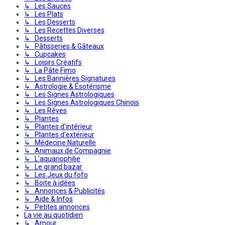
↳ Les Sauces
↳ Les Plats
↳ Les Desserts
↳ Les Recettes Diverses
↳ Desserts
↳ Pâtisseries & Gâteaux
↳ Cupcakes
↳ Loisirs Créatifs
↳ La Pâte Fimo
↳ Les Bannières Signatures
↳ Astrologie & Ésotérisme
↳ Les Signes Astrologiques
↳ Les Signes Astrologiques Chinois
↳ Les Rêves
↳ Plantes
↳ Plantes d'intérieur
↳ Plantes d'extérieur
↳ Médecine Naturelle
↳ Animaux de Compagnie
↳ L'aquariophilie
↳ Le grand bazar
↳ Les Jeux du fofo
↳ Boite à idées
↳ Annonces & Publicités
↳ Aide & Infos
↳ Petites annonces
La vie au quotidien
↳ Amour