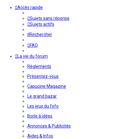
Accès rapide
Sujets sans réponse
Sujets actifs
Rechercher
FAQ
La vie du forum
Règlements
Présentez-vous
Capucine Magazine
Le grand bazar
Les jeux du fofo
Boite à idées
Annonces & Publicités
Aides & Infos