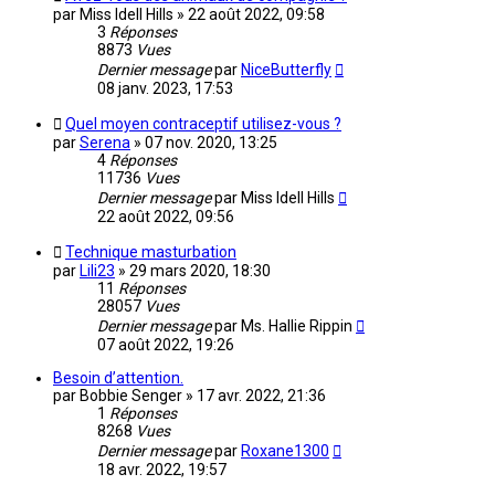
par
Miss Idell Hills
»
22 août 2022, 09:58
3
Réponses
8873
Vues
Dernier message
par
NiceButterfly
08 janv. 2023, 17:53
Quel moyen contraceptif utilisez-vous ?
par
Serena
»
07 nov. 2020, 13:25
4
Réponses
11736
Vues
Dernier message
par
Miss Idell Hills
22 août 2022, 09:56
Technique masturbation
par
Lili23
»
29 mars 2020, 18:30
11
Réponses
28057
Vues
Dernier message
par
Ms. Hallie Rippin
07 août 2022, 19:26
Besoin d’attention.
par
Bobbie Senger
»
17 avr. 2022, 21:36
1
Réponses
8268
Vues
Dernier message
par
Roxane1300
18 avr. 2022, 19:57