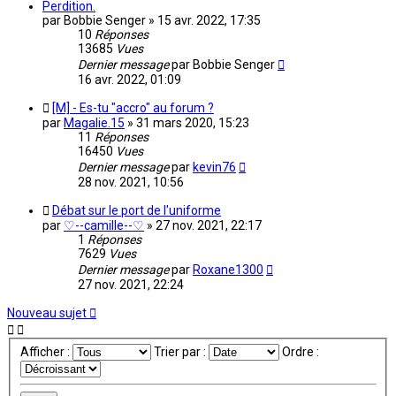
Perdition.
par
Bobbie Senger
»
15 avr. 2022, 17:35
10
Réponses
13685
Vues
Dernier message
par
Bobbie Senger
16 avr. 2022, 01:09
[M] - Es-tu "accro" au forum ?
par
Magalie.15
»
31 mars 2020, 15:23
11
Réponses
16450
Vues
Dernier message
par
kevin76
28 nov. 2021, 10:56
Débat sur le port de l'uniforme
par
♡--camille--♡
»
27 nov. 2021, 22:17
1
Réponses
7629
Vues
Dernier message
par
Roxane1300
27 nov. 2021, 22:24
Nouveau sujet
Afficher :
Trier par :
Ordre :