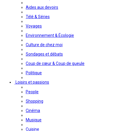
Aides aux devoirs
Télé & Séries
Voyages
Environnement & Écologie
Culture de chez moi
Sondages et débats
Coup de cœur & Coup de gueule
Politique
Loisirs et passions
People
Shopping
Cinéma
Musique
Cuisine