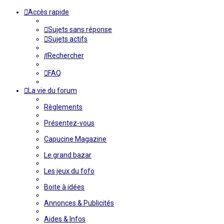
Accès rapide
Sujets sans réponse
Sujets actifs
Rechercher
FAQ
La vie du forum
Règlements
Présentez-vous
Capucine Magazine
Le grand bazar
Les jeux du fofo
Boite à idées
Annonces & Publicités
Aides & Infos