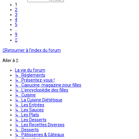
9
1
2
3
4
5
…
9
Suivante
Retourner à l’index du forum
Aller à
La vie du forum
↳ Règlements
↳ Présentez-vous !
↳ Capucine, magazine pour filles
↳ L'encyclopédie des filles
↳ Cuisine
↳ La Cuisine Diététique
↳ Les Entrées
↳ Les Sauces
↳ Les Plats
↳ Les Desserts
↳ Les Recettes Diverses
↳ Desserts
↳ Pâtisseries & Gâteaux