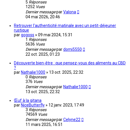
5
Réponses
1252
Vues
Dernier message
par
Valona
04 mai 2026, 20:46
Retrouver l'authenticité matinale avec un petit-déjeuner
rustique
par
gogoss
»
09 mai 2024, 15:31
1
Réponses
5636
Vues
Dernier message
par
domi5550
22 oct. 2025, 01:23
Découverte bien-être : que pensez-vous des aliments au CBD
?
par
Nathalie1000
»
13 oct. 2025, 22:32
0
Réponses
376
Vues
Dernier message
par
Nathalie1000
13 oct. 2025, 22:32
Œuf à la gitana
par
NiceButterfly
»
12 janv. 2023, 17:49
3
Réponses
74569
Vues
Dernier message
par
Celyne22
11 mars 2025, 16:51