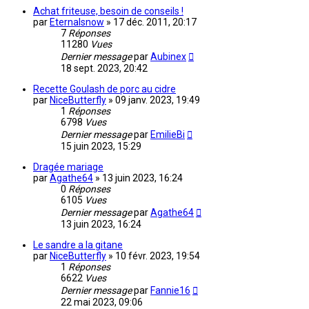
Achat friteuse, besoin de conseils !
par
Eternalsnow
»
17 déc. 2011, 20:17
7
Réponses
11280
Vues
Dernier message
par
Aubinex
18 sept. 2023, 20:42
Recette Goulash de porc au cidre
par
NiceButterfly
»
09 janv. 2023, 19:49
1
Réponses
6798
Vues
Dernier message
par
EmilieBi
15 juin 2023, 15:29
Dragée mariage
par
Agathe64
»
13 juin 2023, 16:24
0
Réponses
6105
Vues
Dernier message
par
Agathe64
13 juin 2023, 16:24
Le sandre a la gitane
par
NiceButterfly
»
10 févr. 2023, 19:54
1
Réponses
6622
Vues
Dernier message
par
Fannie16
22 mai 2023, 09:06