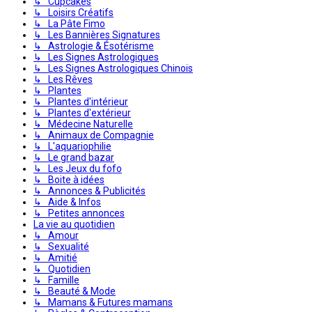
↳ Cupcakes
↳ Loisirs Créatifs
↳ La Pâte Fimo
↳ Les Bannières Signatures
↳ Astrologie & Ésotérisme
↳ Les Signes Astrologiques
↳ Les Signes Astrologiques Chinois
↳ Les Rêves
↳ Plantes
↳ Plantes d'intérieur
↳ Plantes d'extérieur
↳ Médecine Naturelle
↳ Animaux de Compagnie
↳ L'aquariophilie
↳ Le grand bazar
↳ Les Jeux du fofo
↳ Boite à idées
↳ Annonces & Publicités
↳ Aide & Infos
↳ Petites annonces
La vie au quotidien
↳ Amour
↳ Sexualité
↳ Amitié
↳ Quotidien
↳ Famille
↳ Beauté & Mode
↳ Mamans & Futures mamans