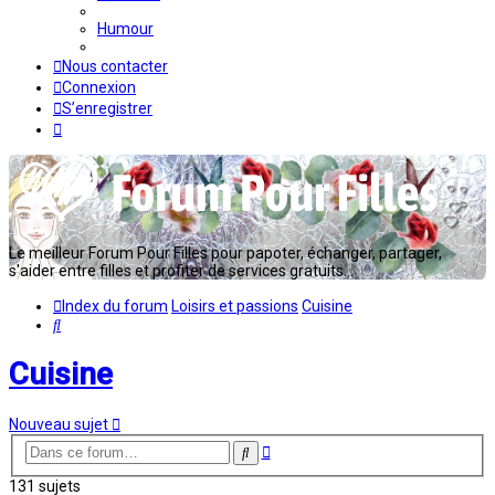
Humour
Nous contacter
Connexion
S’enregistrer
Le meilleur Forum Pour Filles pour papoter, échanger, partager,
s'aider entre filles et profiter de services gratuits...
Index du forum
Loisirs et passions
Cuisine
Rechercher
Cuisine
Nouveau sujet
Recherche
Rechercher
avancée
131 sujets