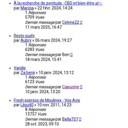
À la recherche de zenitude : CBD et bien-être 🌿✨
par
Maricia
»
22 févr. 2024, 14:24
1
Réponses
5709
Vues
Dernier message
par
Celyne22
11 mars 2025, 16:47
Resto sushi
par
Aubry
»
06 mars 2024, 19:27
1
Réponses
6283
Vues
Dernier message
par
Ben
18 mars 2024, 15:41
Vanille
par
Za benji
»
10 janv. 2024, 13:12
1
Réponses
6123
Vues
Dernier message
par
Capucine
10 janv. 2024, 13:20
Fresh express de Moulinex - Vos Avis
par
Lilou40
»
10 nov. 2011, 14:23
8
Réponses
13737
Vues
Dernier message
par
Bella737
28 oct. 2023, 09:10