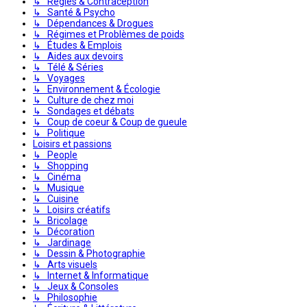
↳ Règles & Contraception
↳ Santé & Psycho
↳ Dépendances & Drogues
↳ Régimes et Problèmes de poids
↳ Études & Emplois
↳ Aides aux devoirs
↳ Télé & Séries
↳ Voyages
↳ Environnement & Écologie
↳ Culture de chez moi
↳ Sondages et débats
↳ Coup de coeur & Coup de gueule
↳ Politique
Loisirs et passions
↳ People
↳ Shopping
↳ Cinéma
↳ Musique
↳ Cuisine
↳ Loisirs créatifs
↳ Bricolage
↳ Décoration
↳ Jardinage
↳ Dessin & Photographie
↳ Arts visuels
↳ Internet & Informatique
↳ Jeux & Consoles
↳ Philosophie