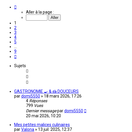
Page
1
Aller à la page :
sur
9
1
2
3
4
5
…
9
Suivante
Sujets
GASTRONOMIE 🍳 & 🍰 DOUCEURS
par
domi5550
»
18 mars 2026, 17:26
4
Réponses
799
Vues
Dernier message
par
domi5550
20 mai 2026, 10:20
Mes petites malices culinaires
par
Valona
»
13 juil. 2025, 12:37