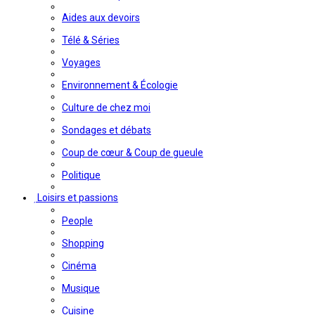
Aides aux devoirs
Télé & Séries
Voyages
Environnement & Écologie
Culture de chez moi
Sondages et débats
Coup de cœur & Coup de gueule
Politique
Loisirs et passions
People
Shopping
Cinéma
Musique
Cuisine