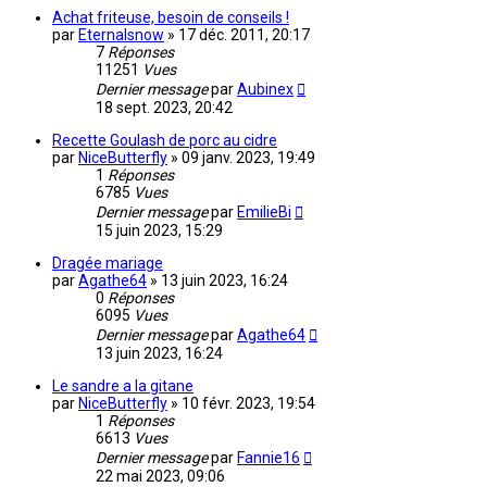
Achat friteuse, besoin de conseils !
par
Eternalsnow
»
17 déc. 2011, 20:17
7
Réponses
11251
Vues
Dernier message
par
Aubinex
18 sept. 2023, 20:42
Recette Goulash de porc au cidre
par
NiceButterfly
»
09 janv. 2023, 19:49
1
Réponses
6785
Vues
Dernier message
par
EmilieBi
15 juin 2023, 15:29
Dragée mariage
par
Agathe64
»
13 juin 2023, 16:24
0
Réponses
6095
Vues
Dernier message
par
Agathe64
13 juin 2023, 16:24
Le sandre a la gitane
par
NiceButterfly
»
10 févr. 2023, 19:54
1
Réponses
6613
Vues
Dernier message
par
Fannie16
22 mai 2023, 09:06