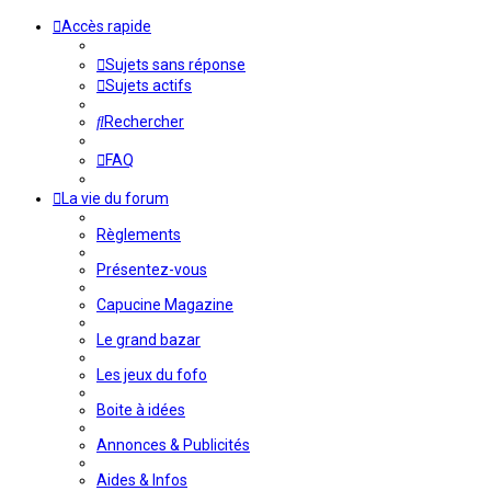
Accès rapide
Sujets sans réponse
Sujets actifs
Rechercher
FAQ
La vie du forum
Règlements
Présentez-vous
Capucine Magazine
Le grand bazar
Les jeux du fofo
Boite à idées
Annonces & Publicités
Aides & Infos