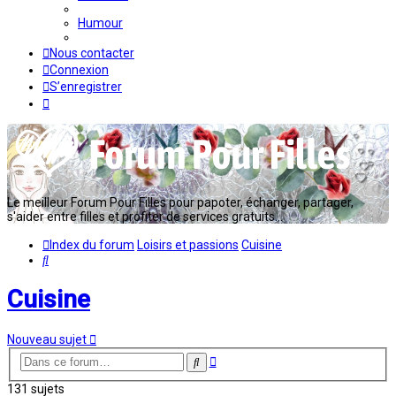
Humour
Nous contacter
Connexion
S’enregistrer
Le meilleur Forum Pour Filles pour papoter, échanger, partager,
s'aider entre filles et profiter de services gratuits...
Index du forum
Loisirs et passions
Cuisine
Rechercher
Cuisine
Nouveau sujet
Recherche
Rechercher
avancée
131 sujets