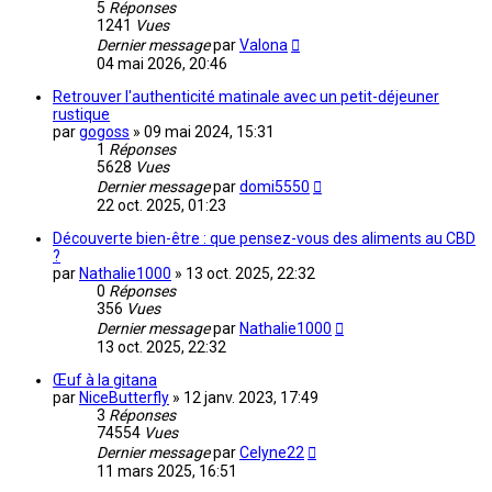
5
Réponses
1241
Vues
Dernier message
par
Valona
04 mai 2026, 20:46
Retrouver l'authenticité matinale avec un petit-déjeuner
rustique
par
gogoss
»
09 mai 2024, 15:31
1
Réponses
5628
Vues
Dernier message
par
domi5550
22 oct. 2025, 01:23
Découverte bien-être : que pensez-vous des aliments au CBD
?
par
Nathalie1000
»
13 oct. 2025, 22:32
0
Réponses
356
Vues
Dernier message
par
Nathalie1000
13 oct. 2025, 22:32
Œuf à la gitana
par
NiceButterfly
»
12 janv. 2023, 17:49
3
Réponses
74554
Vues
Dernier message
par
Celyne22
11 mars 2025, 16:51