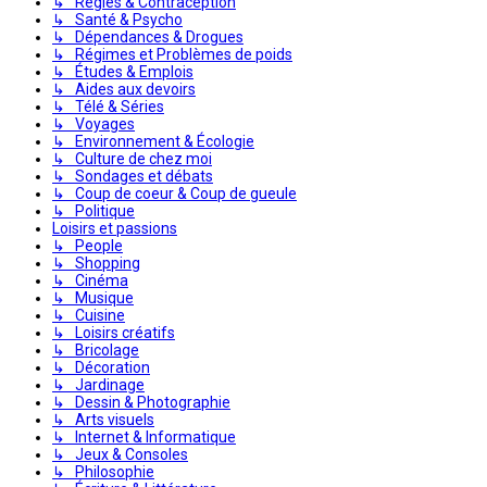
↳ Règles & Contraception
↳ Santé & Psycho
↳ Dépendances & Drogues
↳ Régimes et Problèmes de poids
↳ Études & Emplois
↳ Aides aux devoirs
↳ Télé & Séries
↳ Voyages
↳ Environnement & Écologie
↳ Culture de chez moi
↳ Sondages et débats
↳ Coup de coeur & Coup de gueule
↳ Politique
Loisirs et passions
↳ People
↳ Shopping
↳ Cinéma
↳ Musique
↳ Cuisine
↳ Loisirs créatifs
↳ Bricolage
↳ Décoration
↳ Jardinage
↳ Dessin & Photographie
↳ Arts visuels
↳ Internet & Informatique
↳ Jeux & Consoles
↳ Philosophie