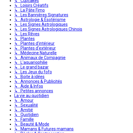
↳ Cupcakes
↳ Loisirs Créatifs
↳ La Pâte Fimo
↳ Les Bannières Signatures
↳ Astrologie & Ésotérisme
↳ Les Signes Astrologiques
↳ Les Signes Astrologiques Chinois
↳ Les Rêves
↳ Plantes
↳ Plantes d'intérieur
↳ Plantes d'extérieur
↳ Médecine Naturelle
↳ Animaux de Compagnie
↳ L'aquariophilie
↳ Le grand bazar
↳ Les Jeux du fofo
↳ Boite à idées
↳ Annonces & Publicités
↳ Aide & Infos
↳ Petites annonces
La vie au quotidien
↳ Amour
↳ Sexualité
↳ Amitié
↳ Quotidien
↳ Famille
↳ Beauté & Mode
↳ Mamans & Futures mamans