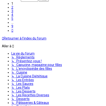
9
1
2
3
4
5
…
9
Suivante
Retourner à l’index du forum
Aller à
La vie du forum
↳ Règlements
↳ Présentez-vous !
↳ Capucine, magazine pour filles
↳ L'encyclopédie des filles
↳ Cuisine
↳ La Cuisine Diététique
↳ Les Entrées
↳ Les Sauces
↳ Les Plats
↳ Les Desserts
↳ Les Recettes Diverses
↳ Desserts
↳ Pâtisseries & Gâteaux