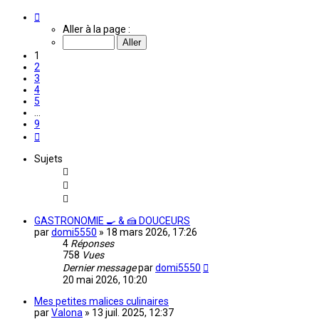
Page
1
Aller à la page :
sur
9
1
2
3
4
5
…
9
Suivante
Sujets
GASTRONOMIE 🍳 & 🍰 DOUCEURS
par
domi5550
»
18 mars 2026, 17:26
4
Réponses
758
Vues
Dernier message
par
domi5550
20 mai 2026, 10:20
Mes petites malices culinaires
par
Valona
»
13 juil. 2025, 12:37