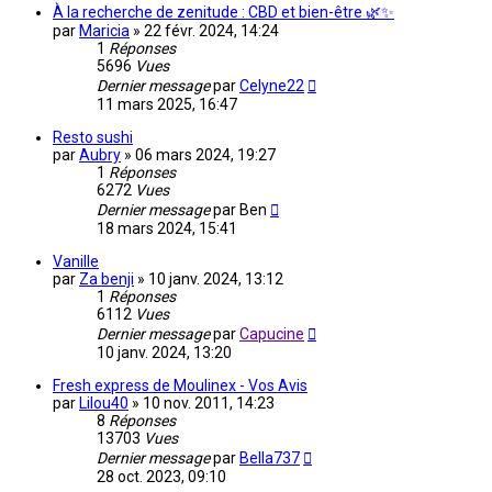
À la recherche de zenitude : CBD et bien-être 🌿✨
par
Maricia
»
22 févr. 2024, 14:24
1
Réponses
5696
Vues
Dernier message
par
Celyne22
11 mars 2025, 16:47
Resto sushi
par
Aubry
»
06 mars 2024, 19:27
1
Réponses
6272
Vues
Dernier message
par
Ben
18 mars 2024, 15:41
Vanille
par
Za benji
»
10 janv. 2024, 13:12
1
Réponses
6112
Vues
Dernier message
par
Capucine
10 janv. 2024, 13:20
Fresh express de Moulinex - Vos Avis
par
Lilou40
»
10 nov. 2011, 14:23
8
Réponses
13703
Vues
Dernier message
par
Bella737
28 oct. 2023, 09:10