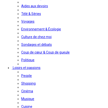
Aides aux devoirs
Télé & Séries
Voyages
Environnement & Écologie
Culture de chez moi
Sondages et débats
Coup de cœur & Coup de gueule
Politique
Loisirs et passions
People
Shopping
Cinéma
Musique
Cuisine