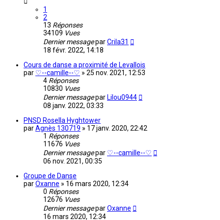
1
2
13
Réponses
34109
Vues
Dernier message
par
Crila31
18 févr. 2022, 14:18
Cours de danse a proximité de Levallois
par
♡--camille--♡
»
25 nov. 2021, 12:53
4
Réponses
10830
Vues
Dernier message
par
Lilou0944
08 janv. 2022, 03:33
PNSD Rosella Hyghtower
par
Agnès 130719
»
17 janv. 2020, 22:42
1
Réponses
11676
Vues
Dernier message
par
♡--camille--♡
06 nov. 2021, 00:35
Groupe de Danse
par
Oxanne
»
16 mars 2020, 12:34
0
Réponses
12676
Vues
Dernier message
par
Oxanne
16 mars 2020, 12:34