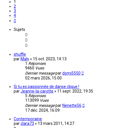
1
2
3
4
Suivante
Sujets
shuffle
par
Maly
»
15 oct. 2023, 14:13
1
Réponses
9460
Vues
Dernier message
par
domi5550
02 mars 2026, 15:00
Si tu es passionnée de danse clique !
par
Jeanne-la-carotte
»
11 sept. 2022, 19:35
5
Réponses
113099
Vues
Dernier message
par
Nenette56
17 déc. 2024, 16:09
Contemporaine
par
clara73
»
13 mars 2011, 14:27