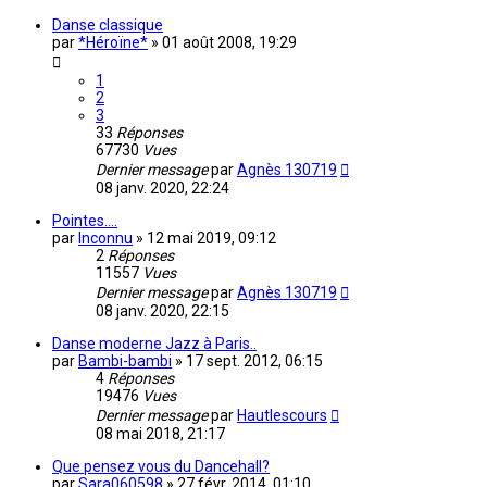
Danse classique
par
*Héroïne*
»
01 août 2008, 19:29
1
2
3
33
Réponses
67730
Vues
Dernier message
par
Agnès 130719
08 janv. 2020, 22:24
Pointes....
par
Inconnu
»
12 mai 2019, 09:12
2
Réponses
11557
Vues
Dernier message
par
Agnès 130719
08 janv. 2020, 22:15
Danse moderne Jazz à Paris..
par
Bambi-bambi
»
17 sept. 2012, 06:15
4
Réponses
19476
Vues
Dernier message
par
Hautlescours
08 mai 2018, 21:17
Que pensez vous du Dancehall?
par
Sara060598
»
27 févr. 2014, 01:10