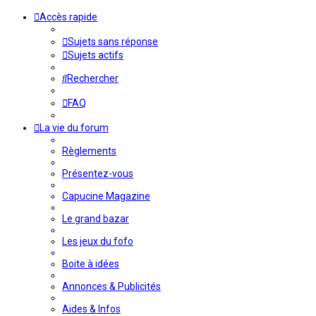
Accès rapide
Sujets sans réponse
Sujets actifs
Rechercher
FAQ
La vie du forum
Règlements
Présentez-vous
Capucine Magazine
Le grand bazar
Les jeux du fofo
Boite à idées
Annonces & Publicités
Aides & Infos