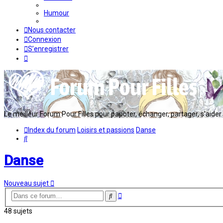
Humour
Nous contacter
Connexion
S’enregistrer
Le meilleur Forum Pour Filles pour papoter, échanger, partager, s'aider en
Index du forum
Loisirs et passions
Danse
Rechercher
Danse
Nouveau sujet
Recherche
Rechercher
avancée
48 sujets