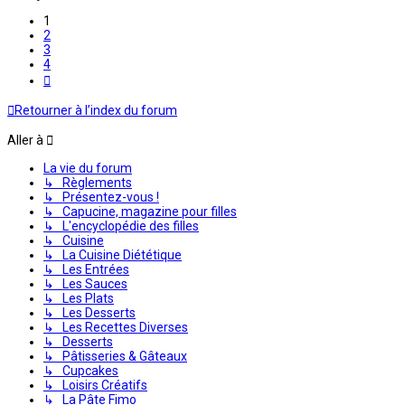
1
2
3
4
Suivante
Retourner à l’index du forum
Aller à
La vie du forum
↳ Règlements
↳ Présentez-vous !
↳ Capucine, magazine pour filles
↳ L'encyclopédie des filles
↳ Cuisine
↳ La Cuisine Diététique
↳ Les Entrées
↳ Les Sauces
↳ Les Plats
↳ Les Desserts
↳ Les Recettes Diverses
↳ Desserts
↳ Pâtisseries & Gâteaux
↳ Cupcakes
↳ Loisirs Créatifs
↳ La Pâte Fimo