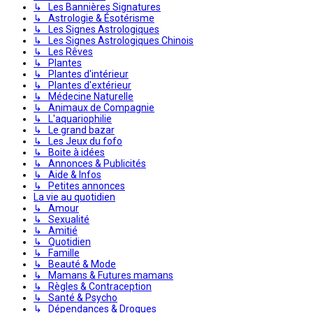
↳ Les Bannières Signatures
↳ Astrologie & Ésotérisme
↳ Les Signes Astrologiques
↳ Les Signes Astrologiques Chinois
↳ Les Rêves
↳ Plantes
↳ Plantes d'intérieur
↳ Plantes d'extérieur
↳ Médecine Naturelle
↳ Animaux de Compagnie
↳ L'aquariophilie
↳ Le grand bazar
↳ Les Jeux du fofo
↳ Boite à idées
↳ Annonces & Publicités
↳ Aide & Infos
↳ Petites annonces
La vie au quotidien
↳ Amour
↳ Sexualité
↳ Amitié
↳ Quotidien
↳ Famille
↳ Beauté & Mode
↳ Mamans & Futures mamans
↳ Règles & Contraception
↳ Santé & Psycho
↳ Dépendances & Drogues