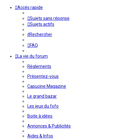
Accès rapide
Sujets sans réponse
Sujets actifs
Rechercher
FAQ
La vie du forum
Règlements
Présentez-vous
Capucine Magazine
Le grand bazar
Les jeux du fofo
Boite à idées
Annonces & Publicités
Aides & Infos