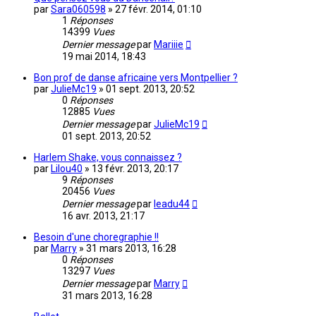
par
Sara060598
»
27 févr. 2014, 01:10
1
Réponses
14399
Vues
Dernier message
par
Mariiie
19 mai 2014, 18:43
Bon prof de danse africaine vers Montpellier ?
par
JulieMc19
»
01 sept. 2013, 20:52
0
Réponses
12885
Vues
Dernier message
par
JulieMc19
01 sept. 2013, 20:52
Harlem Shake, vous connaissez ?
par
Lilou40
»
13 févr. 2013, 20:17
9
Réponses
20456
Vues
Dernier message
par
leadu44
16 avr. 2013, 21:17
Besoin d'une choregraphie !!
par
Marry
»
31 mars 2013, 16:28
0
Réponses
13297
Vues
Dernier message
par
Marry
31 mars 2013, 16:28