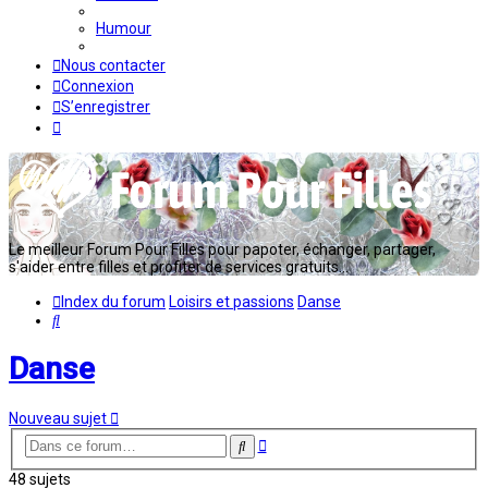
Humour
Nous contacter
Connexion
S’enregistrer
Le meilleur Forum Pour Filles pour papoter, échanger, partager,
s'aider entre filles et profiter de services gratuits...
Index du forum
Loisirs et passions
Danse
Rechercher
Danse
Nouveau sujet
Recherche
Rechercher
avancée
48 sujets