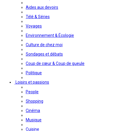
Aides aux devoirs
Télé & Séries
Voyages
Environnement & Écologie
Culture de chez moi
Sondages et débats
Coup de cœur & Coup de gueule
Politique
Loisirs et passions
People
Shopping
Cinéma
Musique
Cuisine