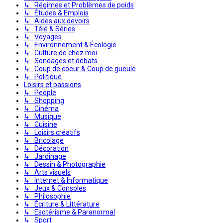
↳ Régimes et Problèmes de poids
↳ Études & Emplois
↳ Aides aux devoirs
↳ Télé & Séries
↳ Voyages
↳ Environnement & Écologie
↳ Culture de chez moi
↳ Sondages et débats
↳ Coup de coeur & Coup de gueule
↳ Politique
Loisirs et passions
↳ People
↳ Shopping
↳ Cinéma
↳ Musique
↳ Cuisine
↳ Loisirs créatifs
↳ Bricolage
↳ Décoration
↳ Jardinage
↳ Dessin & Photographie
↳ Arts visuels
↳ Internet & Informatique
↳ Jeux & Consoles
↳ Philosophie
↳ Écriture & Littérature
↳ Esotérisme & Paranormal
↳ Sport