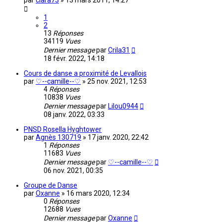
par
clara73
»
13 mars 2011, 14:27
1
2
13
Réponses
34119
Vues
Dernier message
par
Crila31
18 févr. 2022, 14:18
Cours de danse a proximité de Levallois
par
♡--camille--♡
»
25 nov. 2021, 12:53
4
Réponses
10838
Vues
Dernier message
par
Lilou0944
08 janv. 2022, 03:33
PNSD Rosella Hyghtower
par
Agnès 130719
»
17 janv. 2020, 22:42
1
Réponses
11683
Vues
Dernier message
par
♡--camille--♡
06 nov. 2021, 00:35
Groupe de Danse
par
Oxanne
»
16 mars 2020, 12:34
0
Réponses
12688
Vues
Dernier message
par
Oxanne