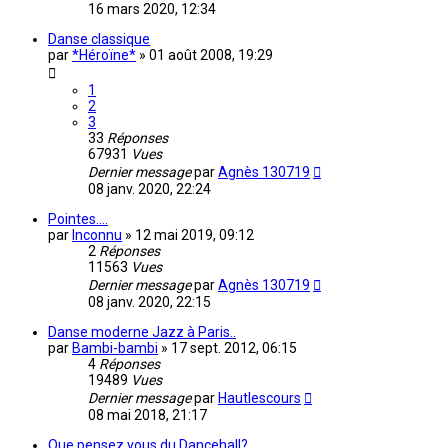
16 mars 2020, 12:34
Danse classique
par
*Héroïne*
»
01 août 2008, 19:29
1
2
3
33
Réponses
67931
Vues
Dernier message
par
Agnès 130719
08 janv. 2020, 22:24
Pointes....
par
Inconnu
»
12 mai 2019, 09:12
2
Réponses
11563
Vues
Dernier message
par
Agnès 130719
08 janv. 2020, 22:15
Danse moderne Jazz à Paris..
par
Bambi-bambi
»
17 sept. 2012, 06:15
4
Réponses
19489
Vues
Dernier message
par
Hautlescours
08 mai 2018, 21:17
Que pensez vous du Dancehall?