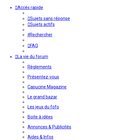
Accès rapide
Sujets sans réponse
Sujets actifs
Rechercher
FAQ
La vie du forum
Règlements
Présentez-vous
Capucine Magazine
Le grand bazar
Les jeux du fofo
Boite à idées
Annonces & Publicités
Aides & Infos