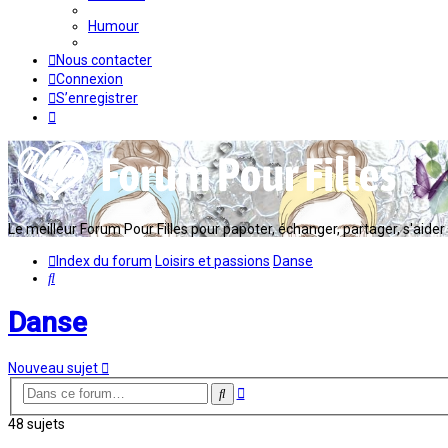
Humour
Nous contacter
Connexion
S’enregistrer
Le meilleur Forum Pour Filles pour papoter, échanger, partager, s'aider en
Index du forum
Loisirs et passions
Danse
Rechercher
Danse
Nouveau sujet
Recherche
Rechercher
avancée
48 sujets