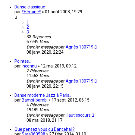
Danse classique
par
*Héroïne*
»
01 août 2008, 19:29
1
2
3
33
Réponses
67949
Vues
Dernier message
par
Agnès 130719
08 janv. 2020, 22:24
Pointes....
par
Inconnu
»
12 mai 2019, 09:12
2
Réponses
11563
Vues
Dernier message
par
Agnès 130719
08 janv. 2020, 22:15
Danse moderne Jazz à Paris..
par
Bambi-bambi
»
17 sept. 2012, 06:15
4
Réponses
19489
Vues
Dernier message
par
Hautlescours
08 mai 2018, 21:17
Que pensez vous du Dancehall?
par
Sara060598
»
27 févr. 2014, 01:10