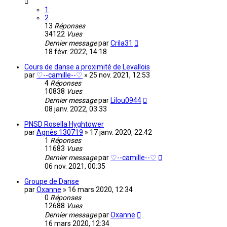
1
2
13
Réponses
34122
Vues
Dernier message
par
Crila31
18 févr. 2022, 14:18
Cours de danse a proximité de Levallois
par
♡--camille--♡
»
25 nov. 2021, 12:53
4
Réponses
10838
Vues
Dernier message
par
Lilou0944
08 janv. 2022, 03:33
PNSD Rosella Hyghtower
par
Agnès 130719
»
17 janv. 2020, 22:42
1
Réponses
11683
Vues
Dernier message
par
♡--camille--♡
06 nov. 2021, 00:35
Groupe de Danse
par
Oxanne
»
16 mars 2020, 12:34
0
Réponses
12688
Vues
Dernier message
par
Oxanne
16 mars 2020, 12:34