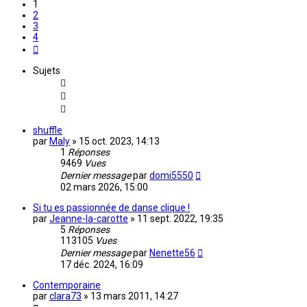
1
2
3
4
Suivante
Sujets
shuffle
par
Maly
»
15 oct. 2023, 14:13
1
Réponses
9469
Vues
Dernier message
par
domi5550
02 mars 2026, 15:00
Si tu es passionnée de danse clique !
par
Jeanne-la-carotte
»
11 sept. 2022, 19:35
5
Réponses
113105
Vues
Dernier message
par
Nenette56
17 déc. 2024, 16:09
Contemporaine
par
clara73
»
13 mars 2011, 14:27