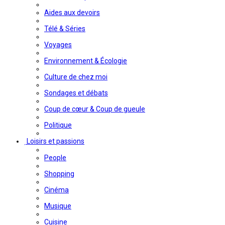
Aides aux devoirs
Télé & Séries
Voyages
Environnement & Écologie
Culture de chez moi
Sondages et débats
Coup de cœur & Coup de gueule
Politique
Loisirs et passions
People
Shopping
Cinéma
Musique
Cuisine