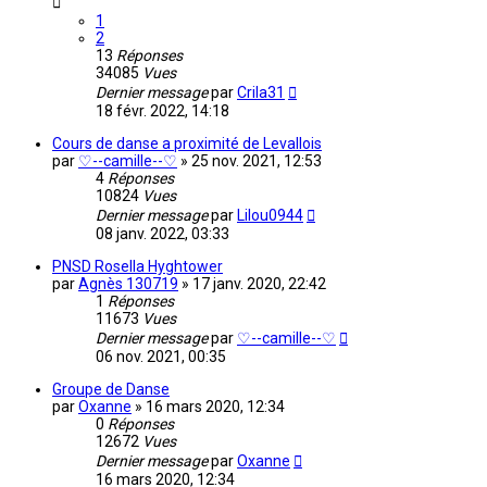
1
2
13
Réponses
34085
Vues
Dernier message
par
Crila31
18 févr. 2022, 14:18
Cours de danse a proximité de Levallois
par
♡--camille--♡
»
25 nov. 2021, 12:53
4
Réponses
10824
Vues
Dernier message
par
Lilou0944
08 janv. 2022, 03:33
PNSD Rosella Hyghtower
par
Agnès 130719
»
17 janv. 2020, 22:42
1
Réponses
11673
Vues
Dernier message
par
♡--camille--♡
06 nov. 2021, 00:35
Groupe de Danse
par
Oxanne
»
16 mars 2020, 12:34
0
Réponses
12672
Vues
Dernier message
par
Oxanne
16 mars 2020, 12:34