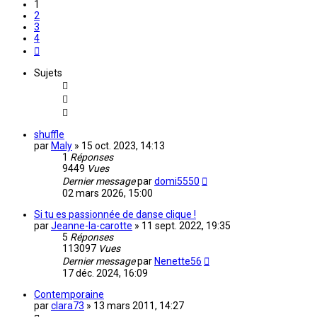
1
2
3
4
Suivante
Sujets
shuffle
par
Maly
»
15 oct. 2023, 14:13
1
Réponses
9449
Vues
Dernier message
par
domi5550
02 mars 2026, 15:00
Si tu es passionnée de danse clique !
par
Jeanne-la-carotte
»
11 sept. 2022, 19:35
5
Réponses
113097
Vues
Dernier message
par
Nenette56
17 déc. 2024, 16:09
Contemporaine
par
clara73
»
13 mars 2011, 14:27