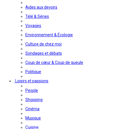
Aides aux devoirs
Télé & Séries
Voyages
Environnement & Écologie
Culture de chez moi
Sondages et débats
Coup de cœur & Coup de gueule
Politique
Loisirs et passions
People
Shopping
Cinéma
Musique
Cuisine