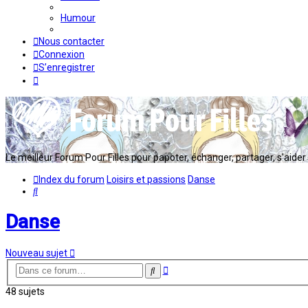
Humour
Nous contacter
Connexion
S’enregistrer
Le meilleur Forum Pour Filles pour papoter, échanger, partager, s'aider en
Index du forum
Loisirs et passions
Danse
Rechercher
Danse
Nouveau sujet
Recherche
Rechercher
avancée
48 sujets