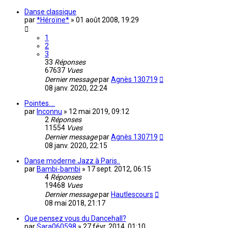
Danse classique
par
*Héroïne*
»
01 août 2008, 19:29
1
2
3
33
Réponses
67637
Vues
Dernier message
par
Agnès 130719
08 janv. 2020, 22:24
Pointes....
par
Inconnu
»
12 mai 2019, 09:12
2
Réponses
11554
Vues
Dernier message
par
Agnès 130719
08 janv. 2020, 22:15
Danse moderne Jazz à Paris..
par
Bambi-bambi
»
17 sept. 2012, 06:15
4
Réponses
19468
Vues
Dernier message
par
Hautlescours
08 mai 2018, 21:17
Que pensez vous du Dancehall?
par
Sara060598
»
27 févr. 2014, 01:10