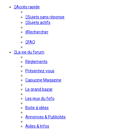
Accès rapide
Sujets sans réponse
Sujets actifs
Rechercher
FAQ
La vie du forum
Règlements
Présentez-vous
Capucine Magazine
Le grand bazar
Les jeux du fofo
Boite à idées
Annonces & Publicités
Aides & Infos