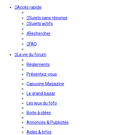
Accès rapide
Sujets sans réponse
Sujets actifs
Rechercher
FAQ
La vie du forum
Règlements
Présentez-vous
Capucine Magazine
Le grand bazar
Les jeux du fofo
Boite à idées
Annonces & Publicités
Aides & Infos