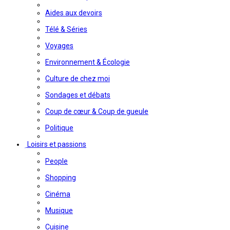
Aides aux devoirs
Télé & Séries
Voyages
Environnement & Écologie
Culture de chez moi
Sondages et débats
Coup de cœur & Coup de gueule
Politique
Loisirs et passions
People
Shopping
Cinéma
Musique
Cuisine