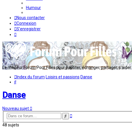
Humour
Nous contacter
Connexion
S’enregistrer
Le meilleur Forum Pour Filles pour papoter, échanger, partager, s'aider en
Index du forum
Loisirs et passions
Danse
Rechercher
Danse
Nouveau sujet
Recherche
Rechercher
avancée
48 sujets