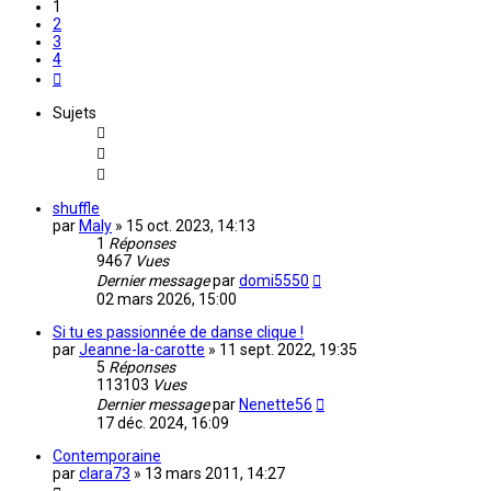
1
2
3
4
Suivante
Sujets
shuffle
par
Maly
»
15 oct. 2023, 14:13
1
Réponses
9467
Vues
Dernier message
par
domi5550
02 mars 2026, 15:00
Si tu es passionnée de danse clique !
par
Jeanne-la-carotte
»
11 sept. 2022, 19:35
5
Réponses
113103
Vues
Dernier message
par
Nenette56
17 déc. 2024, 16:09
Contemporaine
par
clara73
»
13 mars 2011, 14:27