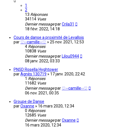
1
2
13
Réponses
34114
Vues
Dernier message
par
Crila31
18 févr. 2022, 14:18
Cours de danse a proximité de Levallois
par
♡--camille--♡
»
25 nov. 2021, 12:53
4
Réponses
10838
Vues
Dernier message
par
Lilou0944
08 janv. 2022, 03:33
PNSD Rosella Hyghtower
par
Agnès 130719
»
17 janv. 2020, 22:42
1
Réponses
11682
Vues
Dernier message
par
♡--camille--♡
06 nov. 2021, 00:35
Groupe de Danse
par
Oxanne
»
16 mars 2020, 12:34
0
Réponses
12685
Vues
Dernier message
par
Oxanne
16 mars 2020, 12:34