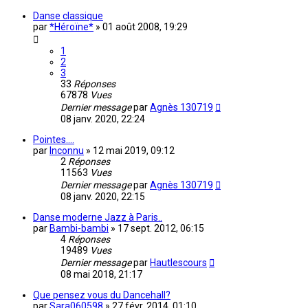
Danse classique
par
*Héroïne*
»
01 août 2008, 19:29
1
2
3
33
Réponses
67878
Vues
Dernier message
par
Agnès 130719
08 janv. 2020, 22:24
Pointes....
par
Inconnu
»
12 mai 2019, 09:12
2
Réponses
11563
Vues
Dernier message
par
Agnès 130719
08 janv. 2020, 22:15
Danse moderne Jazz à Paris..
par
Bambi-bambi
»
17 sept. 2012, 06:15
4
Réponses
19489
Vues
Dernier message
par
Hautlescours
08 mai 2018, 21:17
Que pensez vous du Dancehall?
par
Sara060598
»
27 févr. 2014, 01:10