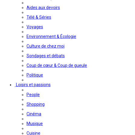
Aides aux devoirs
Télé & Séries
Voyages
Environnement & Écologie
Culture de chez moi
Sondages et débats
Coup de cœur & Coup de gueule
Politique
Loisirs et passions
People
Shopping
Cinéma
Musique
Cuisine