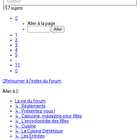
157 sujets
Page
1
Aller à la page :
sur
11
1
2
3
4
5
…
11
Suivante
Retourner à l’index du forum
Aller à
La vie du forum
↳ Règlements
↳ Présentez-vous !
↳ Capucine, magazine pour filles
↳ L'encyclopédie des filles
↳ Cuisine
↳ La Cuisine Diététique
↳ Les Entrées