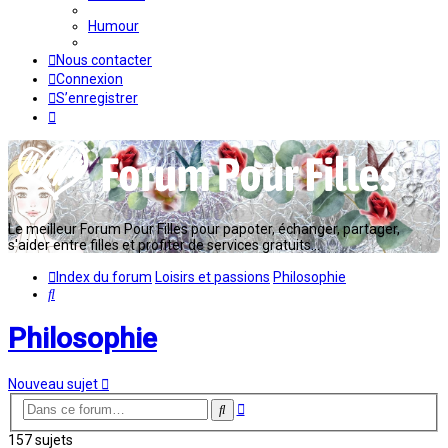
Humour
Nous contacter
Connexion
S’enregistrer
Le meilleur Forum Pour Filles pour papoter, échanger, partager,
s'aider entre filles et profiter de services gratuits...
Index du forum
Loisirs et passions
Philosophie
Rechercher
Philosophie
Nouveau sujet
Recherche
Rechercher
avancée
157 sujets