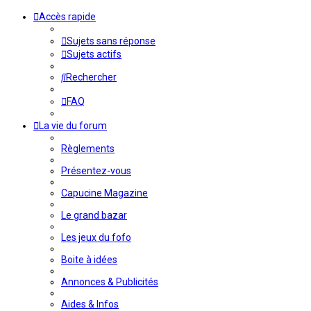
Accès rapide
Sujets sans réponse
Sujets actifs
Rechercher
FAQ
La vie du forum
Règlements
Présentez-vous
Capucine Magazine
Le grand bazar
Les jeux du fofo
Boite à idées
Annonces & Publicités
Aides & Infos