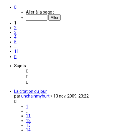
Page
1
Aller à la page :
sur
11
1
2
3
4
5
…
11
Suivante
Sujets
La citation du jour
par
unchainmyhurt
»
13 nov. 2009, 23:22
1
…
11
12
13
14