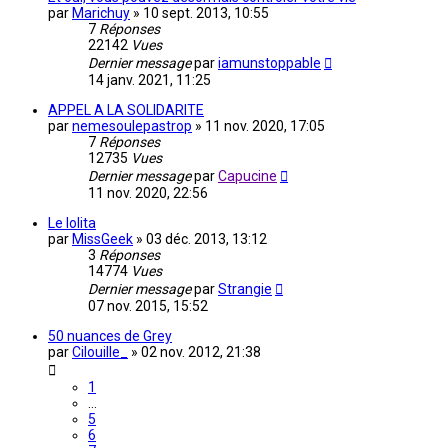
par
Marichuy
»
10 sept. 2013, 10:55
7
Réponses
22142
Vues
Dernier message
par
iamunstoppable
14 janv. 2021, 11:25
APPEL A LA SOLIDARITE
par
nemesoulepastrop
»
11 nov. 2020, 17:05
7
Réponses
12735
Vues
Dernier message
par
Capucine
11 nov. 2020, 22:56
Le lolita
par
MissGeek
»
03 déc. 2013, 13:12
3
Réponses
14774
Vues
Dernier message
par
Strangie
07 nov. 2015, 15:52
50 nuances de Grey
par
Cilouille_
»
02 nov. 2012, 21:38
1
…
5
6