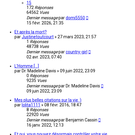
15
172
Réponses
64562
Vues
Dernier message
par
domi5550
15 févr. 2026, 21:35
Et après la mort?
par
Justinetoutcourt
»
27 mars 2023, 21:57
1
Réponses
48738
Vues
Dernier message
par
country-girl
02 avr. 2023, 07:40
L’Homme […]
par
Dr. Madeline Davis
»
09 juin 2022, 23:09
0
Réponses
9235
Vues
Dernier message
par
Dr. Madeline Davis
09 juin 2022, 23:09
Mes plus belles citations sur la vie :)
par
lolita1111
»
08 févr. 2016, 18:47
8
Réponses
22920
Vues
Dernier message
par
Benjamin Cassin
16 janv. 2022, 12:13
Et oui, vous pouvez désormais contrôler votre vie