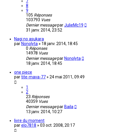
7
8
9
105
Réponses
103793
Vues
Dernier message
par
JulieMc19
31 janv. 2014, 23:52
Nagi no asukara
par
Nonolyta
»
18 janv. 2014, 18:45
0
Réponses
14978
Vues
Dernier message
par
Nonolyta
18 janv. 2014, 18:45
one piece
par
tite-mava-77
»
24 mai 2011, 09:49
1
2
23
Réponses
40359
Vues
Dernier message
par
Baila
13 janv. 2014, 10:27
livre du moment
par
elo7818
»
03 oct. 2008, 20:17