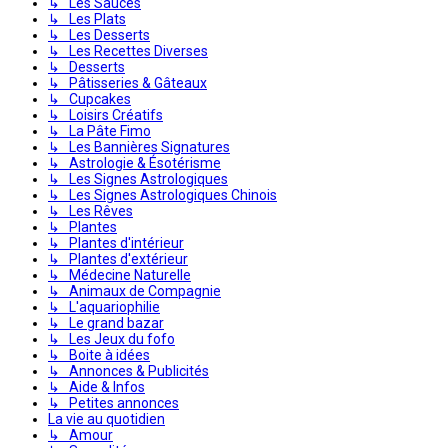
↳ Les Sauces
↳ Les Plats
↳ Les Desserts
↳ Les Recettes Diverses
↳ Desserts
↳ Pâtisseries & Gâteaux
↳ Cupcakes
↳ Loisirs Créatifs
↳ La Pâte Fimo
↳ Les Bannières Signatures
↳ Astrologie & Ésotérisme
↳ Les Signes Astrologiques
↳ Les Signes Astrologiques Chinois
↳ Les Rêves
↳ Plantes
↳ Plantes d'intérieur
↳ Plantes d'extérieur
↳ Médecine Naturelle
↳ Animaux de Compagnie
↳ L'aquariophilie
↳ Le grand bazar
↳ Les Jeux du fofo
↳ Boite à idées
↳ Annonces & Publicités
↳ Aide & Infos
↳ Petites annonces
La vie au quotidien
↳ Amour