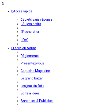
3
Accès rapide
Sujets sans réponse
Sujets actifs
Rechercher
FAQ
La vie du forum
Règlements
Présentez-vous
Capucine Magazine
Le grand bazar
Les jeux du fofo
Boite à idées
Annonces & Publicités