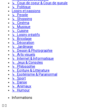
↳ Coup de coeur & Coup de gueule
↳ Politique
Loisirs et passions
↳ People
↳ Shopping
↳ Cinéma
↳ Musique
↳ Cuisine
↳ Loisirs créatifs
↳ Bricolage
↳ Décoration
↳ Jardinage
↳ Dessin & Photographie
↳ Arts visuels
↳ Internet & Informatique
↳ Jeux & Consoles
↳ Philosophie
↳ Écriture & Littérature
↳ Esotérisme & Paranormal
↳ Sport
↳ Danse
↳ Animaux
↳ Humour
Informations