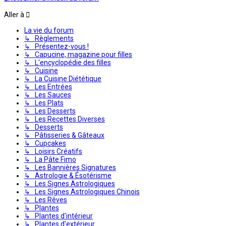
Aller à
La vie du forum
↳ Règlements
↳ Présentez-vous !
↳ Capucine, magazine pour filles
↳ L'encyclopédie des filles
↳ Cuisine
↳ La Cuisine Diététique
↳ Les Entrées
↳ Les Sauces
↳ Les Plats
↳ Les Desserts
↳ Les Recettes Diverses
↳ Desserts
↳ Pâtisseries & Gâteaux
↳ Cupcakes
↳ Loisirs Créatifs
↳ La Pâte Fimo
↳ Les Bannières Signatures
↳ Astrologie & Ésotérisme
↳ Les Signes Astrologiques
↳ Les Signes Astrologiques Chinois
↳ Les Rêves
↳ Plantes
↳ Plantes d'intérieur
↳ Plantes d'extérieur