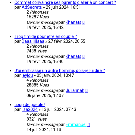
Commet convaincre ses parents d'aller à un concert ?
par
AdSecrets
»
29 juin 2024, 16:51
2
Réponses
15287
Vues
Dernier message
par
Khanats
19 févr. 2025, 16:42
Trop timide pour être en couple ?
par
Daaallliiiaaa
»
27 févr. 2024, 20:55
2
Réponses
7438
Vues
Dernier message
par
Khanats
19 févr. 2025, 16:40
J'ai embrassé un autre homme, dois-je lui dire ?
par
leylou
»
05 janv. 2024, 10:47
4
Réponses
28885
Vues
Dernier message
par
Juliannah
06 janv. 2025, 12:07
coup de gueule !
par
lisa2024
»
13 juil. 2024, 07:43
4
Réponses
8321
Vues
Dernier message
par
Emmanuel
14 juil. 2024, 11:13