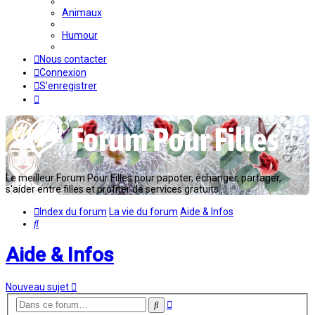
Animaux
Humour
Nous contacter
Connexion
S’enregistrer
Le meilleur Forum Pour Filles pour papoter, échanger, partager,
s'aider entre filles et profiter de services gratuits...
Index du forum
La vie du forum
Aide & Infos
Rechercher
Aide & Infos
Nouveau sujet
Recherche
Rechercher
avancée