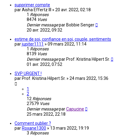
supprimer compte
par
Aisha Effertz III
»
20 avr. 2022, 02:18
1
Réponses
8474
Vues
Dernier message
par
Bobbie Senger
20 avr. 2022, 09:32
estime de soi, confiance en soi, couple, sentiments
par
jupiter1111
»
09 mars 2022, 11:14
1
Réponses
8139
Vues
Dernier message
par
Prof. Kristina Hilpert Sr.
01 avr. 2022, 07:52
SVP URGENT !
par
Prof. Kristina Hilpert Sr.
»
24 mars 2022, 15:36
1
2
12
Réponses
27579
Vues
Dernier message
par
Capucine
25 mars 2022, 22:18
Comment oublier ?
par
Roxane1300
»
13 mars 2022, 19:19
3
Réponses