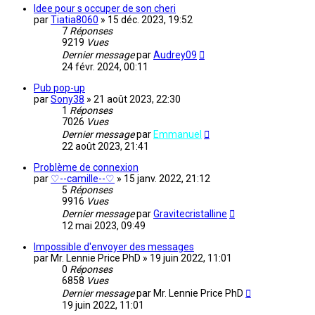
Idee pour s occuper de son cheri
par
Tiatia8060
»
15 déc. 2023, 19:52
7
Réponses
9219
Vues
Dernier message
par
Audrey09
24 févr. 2024, 00:11
Pub pop-up
par
Sony38
»
21 août 2023, 22:30
1
Réponses
7026
Vues
Dernier message
par
Emmanuel
22 août 2023, 21:41
Problème de connexion
par
♡--camille--♡
»
15 janv. 2022, 21:12
5
Réponses
9916
Vues
Dernier message
par
Gravitecristalline
12 mai 2023, 09:49
Impossible d'envoyer des messages
par
Mr. Lennie Price PhD
»
19 juin 2022, 11:01
0
Réponses
6858
Vues
Dernier message
par
Mr. Lennie Price PhD
19 juin 2022, 11:01