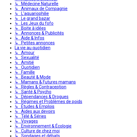
↳ Médecine Naturelle
↳ Animaux de Compagnie
↳ L'aquariophilie
↳ Le grand bazar
↳ Les Jeux du fofo
↳ Boite à idées
↳ Annonces & Publicités
↳ Aide & Infos
↳ Petites annonces
La vie au quotidien
↳ Amour
↳ Sexualité
↳ Amitié
↳ Quotidien
↳ Famille
↳ Beauté & Mode
↳ Mamans & Futures mamans
↳ Règles & Contraception
↳ Santé & Psycho
↳ Dépendances & Drogues
↳ Régimes et Problèmes de poids
↳ Études & Emplois
↳ Aides aux devoirs
↳ Télé & Séries
↳ Voyages
↳ Environnement & Écologie
↳ Culture de chez moi
↳ Sondages et débats