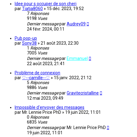
Idee pour s occuper de son cheri
par
Tiatia8060
»
15 déc. 2023, 19:52
7
Réponses
9198
Vues
Dernier message
par
Audrey09
24 févr. 2024, 00:11
Pub pop-up
par
Sony38
»
21 août 2023, 22:30
1
Réponses
7005
Vues
Dernier message
par
Emmanuel
22 août 2023, 21:41
Problème de connexion
par
♡--camille--♡
»
15 janv. 2022, 21:12
5
Réponses
9886
Vues
Dernier message
par
Gravitecristalline
12 mai 2023, 09:49
Impossible d'envoyer des messages
par
Mr. Lennie Price PhD
»
19 juin 2022, 11:01
0
Réponses
6835
Vues
Dernier message
par
Mr. Lennie Price PhD
19 juin 2022, 11:01