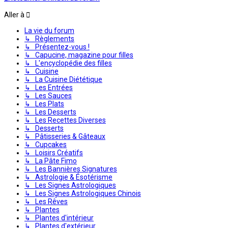
Aller à
La vie du forum
↳ Règlements
↳ Présentez-vous !
↳ Capucine, magazine pour filles
↳ L'encyclopédie des filles
↳ Cuisine
↳ La Cuisine Diététique
↳ Les Entrées
↳ Les Sauces
↳ Les Plats
↳ Les Desserts
↳ Les Recettes Diverses
↳ Desserts
↳ Pâtisseries & Gâteaux
↳ Cupcakes
↳ Loisirs Créatifs
↳ La Pâte Fimo
↳ Les Bannières Signatures
↳ Astrologie & Ésotérisme
↳ Les Signes Astrologiques
↳ Les Signes Astrologiques Chinois
↳ Les Rêves
↳ Plantes
↳ Plantes d'intérieur
↳ Plantes d'extérieur