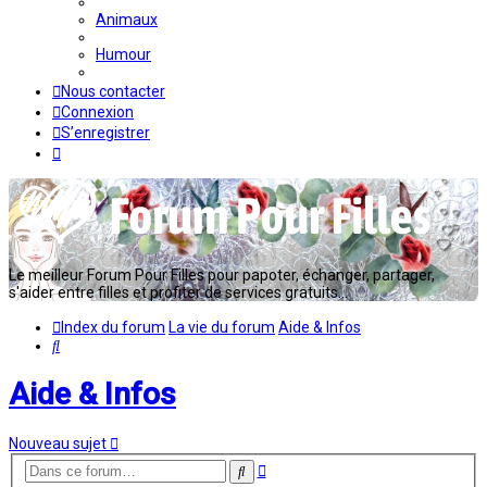
Animaux
Humour
Nous contacter
Connexion
S’enregistrer
Le meilleur Forum Pour Filles pour papoter, échanger, partager,
s'aider entre filles et profiter de services gratuits...
Index du forum
La vie du forum
Aide & Infos
Rechercher
Aide & Infos
Nouveau sujet
Recherche
Rechercher
avancée