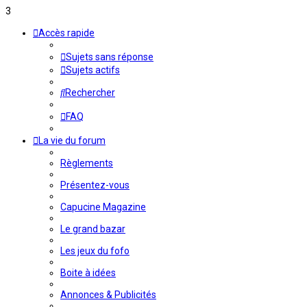
3
Accès rapide
Sujets sans réponse
Sujets actifs
Rechercher
FAQ
La vie du forum
Règlements
Présentez-vous
Capucine Magazine
Le grand bazar
Les jeux du fofo
Boite à idées
Annonces & Publicités