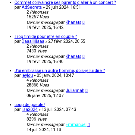
Commet convaincre ses parents d'aller à un concert ?
par
AdSecrets
»
29 juin 2024, 16:51
2
Réponses
15267
Vues
Dernier message
par
Khanats
19 févr. 2025, 16:42
Trop timide pour être en couple ?
par
Daaallliiiaaa
»
27 févr. 2024, 20:55
2
Réponses
7430
Vues
Dernier message
par
Khanats
19 févr. 2025, 16:40
J'ai embrassé un autre homme, dois-je lui dire ?
par
leylou
»
05 janv. 2024, 10:47
4
Réponses
28868
Vues
Dernier message
par
Juliannah
06 janv. 2025, 12:07
coup de gueule !
par
lisa2024
»
13 juil. 2024, 07:43
4
Réponses
8296
Vues
Dernier message
par
Emmanuel
14 juil. 2024, 11:13