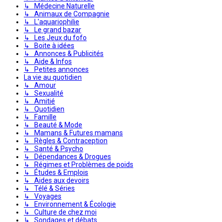
↳ Médecine Naturelle
↳ Animaux de Compagnie
↳ L'aquariophilie
↳ Le grand bazar
↳ Les Jeux du fofo
↳ Boite à idées
↳ Annonces & Publicités
↳ Aide & Infos
↳ Petites annonces
La vie au quotidien
↳ Amour
↳ Sexualité
↳ Amitié
↳ Quotidien
↳ Famille
↳ Beauté & Mode
↳ Mamans & Futures mamans
↳ Règles & Contraception
↳ Santé & Psycho
↳ Dépendances & Drogues
↳ Régimes et Problèmes de poids
↳ Études & Emplois
↳ Aides aux devoirs
↳ Télé & Séries
↳ Voyages
↳ Environnement & Écologie
↳ Culture de chez moi
↳ Sondages et débats