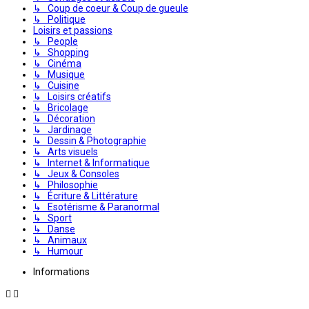
↳ Coup de coeur & Coup de gueule
↳ Politique
Loisirs et passions
↳ People
↳ Shopping
↳ Cinéma
↳ Musique
↳ Cuisine
↳ Loisirs créatifs
↳ Bricolage
↳ Décoration
↳ Jardinage
↳ Dessin & Photographie
↳ Arts visuels
↳ Internet & Informatique
↳ Jeux & Consoles
↳ Philosophie
↳ Écriture & Littérature
↳ Esotérisme & Paranormal
↳ Sport
↳ Danse
↳ Animaux
↳ Humour
Informations