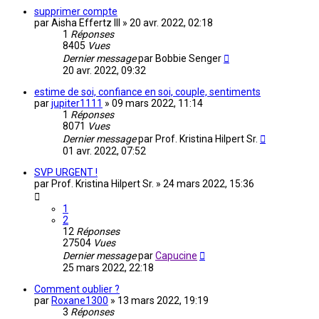
supprimer compte
par
Aisha Effertz III
»
20 avr. 2022, 02:18
1
Réponses
8405
Vues
Dernier message
par
Bobbie Senger
20 avr. 2022, 09:32
estime de soi, confiance en soi, couple, sentiments
par
jupiter1111
»
09 mars 2022, 11:14
1
Réponses
8071
Vues
Dernier message
par
Prof. Kristina Hilpert Sr.
01 avr. 2022, 07:52
SVP URGENT !
par
Prof. Kristina Hilpert Sr.
»
24 mars 2022, 15:36
1
2
12
Réponses
27504
Vues
Dernier message
par
Capucine
25 mars 2022, 22:18
Comment oublier ?
par
Roxane1300
»
13 mars 2022, 19:19
3
Réponses