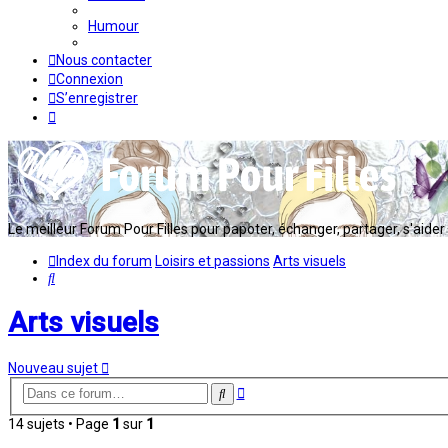
Humour
Nous contacter
Connexion
S’enregistrer
Le meilleur Forum Pour Filles pour papoter, échanger, partager, s'aider en
Index du forum
Loisirs et passions
Arts visuels
Rechercher
Arts visuels
Nouveau sujet
Recherche
Rechercher
avancée
14 sujets • Page
1
sur
1