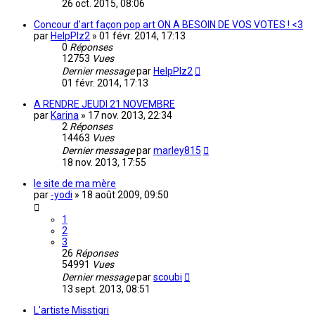
26 oct. 2015, 08:06
Concour d'art façon pop art ON A BESOIN DE VOS VOTES ! <3
par
HelpPlz2
»
01 févr. 2014, 17:13
0
Réponses
12753
Vues
Dernier message
par
HelpPlz2
01 févr. 2014, 17:13
A RENDRE JEUDI 21 NOVEMBRE
par
Karina
»
17 nov. 2013, 22:34
2
Réponses
14463
Vues
Dernier message
par
marley815
18 nov. 2013, 17:55
le site de ma mère
par
-yodi
»
18 août 2009, 09:50
1
2
3
26
Réponses
54991
Vues
Dernier message
par
scoubi
13 sept. 2013, 08:51
L'artiste Misstigri