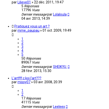
par
Lilieve01
»
22 déc. 2011, 19:47
5
Réponses
17796
Vues
Dernier message
par
Lolaloula
04 avr. 2013, 14:39
Pratiquez vous un art ?
par
mme_paupau
»
01 oct. 2009, 19:49
1
2
3
4
5
50
Réponses
89067
Vues
Dernier message
par
SHEIKYU.
28 févr. 2013, 15:30
L'art!!!!! c koi l'art???
par
missy07
»
03 avr. 2008, 20:39
1
2
17
Réponses
41115
Vues
Dernier message
par
Leeleex