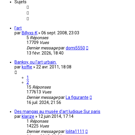
Sujets
l'art
par
Billyxs-K
»
06 sept. 2008, 23:03
5
Réponses
17709
Vues
Dernier message
par
domi5550
13 févr. 2026, 18:40
Banksy, ou l'art urbain.
par
koffie
»
22 avr. 2011, 18:08
1
2
15
Réponses
177613
Vues
Dernier message
par
La figurante
16 juil. 2024, 21:56
Des mangas au musée d'art ludique Sur paris
par
klarize
»
12 juin 2014, 17:14
1
Réponses
14225
Vues
Dernier message
par
lolita1111