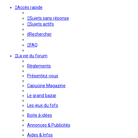
Accès rapide
Sujets sans réponse
Sujets actifs
Rechercher
FAQ
La vie du forum
Règlements
Présentez-vous
Capucine Magazine
Le grand bazar
Les jeux du fofo
Boite à idées
Annonces & Publicités
Aides & Infos