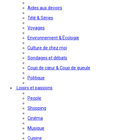
Aides aux devoirs
Télé & Séries
Voyages
Environnement & Écologie
Culture de chez moi
Sondages et débats
Coup de cœur & Coup de gueule
Politique
Loisirs et passions
People
Shopping
Cinéma
Musique
Cuisine