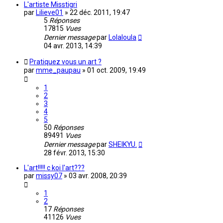
L'artiste Misstigri
par
Lilieve01
»
22 déc. 2011, 19:47
5
Réponses
17815
Vues
Dernier message
par
Lolaloula
04 avr. 2013, 14:39
Pratiquez vous un art ?
par
mme_paupau
»
01 oct. 2009, 19:49
1
2
3
4
5
50
Réponses
89491
Vues
Dernier message
par
SHEIKYU.
28 févr. 2013, 15:30
L'art!!!!! c koi l'art???
par
missy07
»
03 avr. 2008, 20:39
1
2
17
Réponses
41126
Vues