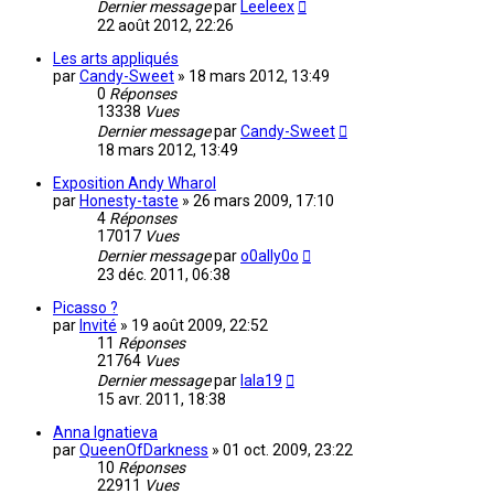
Dernier message
par
Leeleex
22 août 2012, 22:26
Les arts appliqués
par
Candy-Sweet
»
18 mars 2012, 13:49
0
Réponses
13338
Vues
Dernier message
par
Candy-Sweet
18 mars 2012, 13:49
Exposition Andy Wharol
par
Honesty-taste
»
26 mars 2009, 17:10
4
Réponses
17017
Vues
Dernier message
par
o0ally0o
23 déc. 2011, 06:38
Picasso ?
par
Invité
»
19 août 2009, 22:52
11
Réponses
21764
Vues
Dernier message
par
lala19
15 avr. 2011, 18:38
Anna Ignatieva
par
QueenOfDarkness
»
01 oct. 2009, 23:22
10
Réponses
22911
Vues