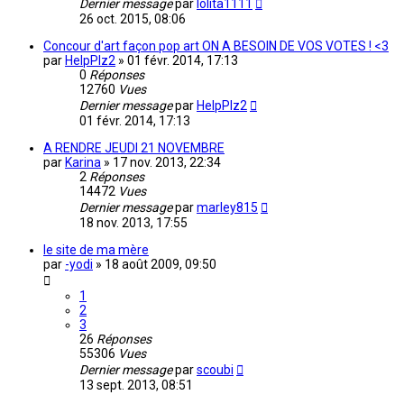
Dernier message
par
lolita1111
26 oct. 2015, 08:06
Concour d'art façon pop art ON A BESOIN DE VOS VOTES ! <3
par
HelpPlz2
»
01 févr. 2014, 17:13
0
Réponses
12760
Vues
Dernier message
par
HelpPlz2
01 févr. 2014, 17:13
A RENDRE JEUDI 21 NOVEMBRE
par
Karina
»
17 nov. 2013, 22:34
2
Réponses
14472
Vues
Dernier message
par
marley815
18 nov. 2013, 17:55
le site de ma mère
par
-yodi
»
18 août 2009, 09:50
1
2
3
26
Réponses
55306
Vues
Dernier message
par
scoubi
13 sept. 2013, 08:51