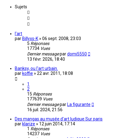
Sujets
l'art
par
Billyxs-K
»
06 sept. 2008, 23:03
5
Réponses
17734
Vues
Dernier message
par
domi5550
13 févr. 2026, 18:40
Banksy, ou l'art urbain.
par
koffie
»
22 avr. 2011, 18:08
1
2
15
Réponses
177639
Vues
Dernier message
par
La figurante
16 juil. 2024, 21:56
Des mangas au musée d'art ludique Sur paris
par
klarize
»
12 juin 2014, 17:14
1
Réponses
14237
Vues