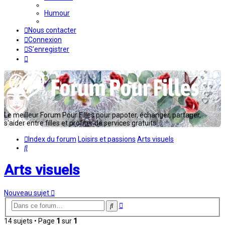
Humour
Nous contacter
Connexion
S’enregistrer
Le meilleur Forum Pour Filles pour papoter, échanger, partager,
s'aider entre filles et profiter de services gratuits...
Index du forum
Loisirs et passions
Arts visuels
Rechercher
Arts visuels
Nouveau sujet
Recherche
Rechercher
avancée
14 sujets • Page
1
sur
1