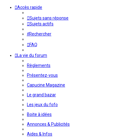
Accès rapide
Sujets sans réponse
Sujets actifs
Rechercher
FAQ
La vie du forum
Règlements
Présentez-vous
Capucine Magazine
Le grand bazar
Les jeux du fofo
Boite à idées
Annonces & Publicités
Aides & Infos