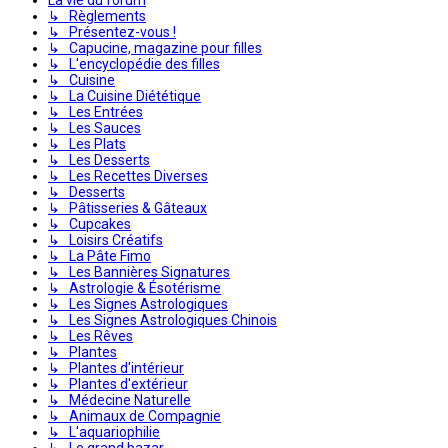
↳ Règlements
↳ Présentez-vous !
↳ Capucine, magazine pour filles
↳ L'encyclopédie des filles
↳ Cuisine
↳ La Cuisine Diététique
↳ Les Entrées
↳ Les Sauces
↳ Les Plats
↳ Les Desserts
↳ Les Recettes Diverses
↳ Desserts
↳ Pâtisseries & Gâteaux
↳ Cupcakes
↳ Loisirs Créatifs
↳ La Pâte Fimo
↳ Les Bannières Signatures
↳ Astrologie & Ésotérisme
↳ Les Signes Astrologiques
↳ Les Signes Astrologiques Chinois
↳ Les Rêves
↳ Plantes
↳ Plantes d'intérieur
↳ Plantes d'extérieur
↳ Médecine Naturelle
↳ Animaux de Compagnie
↳ L'aquariophilie
↳ Le grand bazar