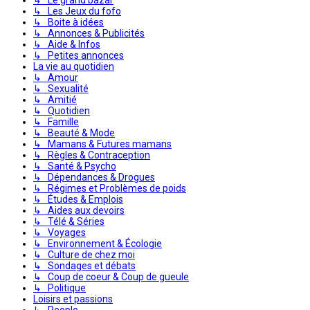
↳ Les Jeux du fofo
↳ Boite à idées
↳ Annonces & Publicités
↳ Aide & Infos
↳ Petites annonces
La vie au quotidien
↳ Amour
↳ Sexualité
↳ Amitié
↳ Quotidien
↳ Famille
↳ Beauté & Mode
↳ Mamans & Futures mamans
↳ Règles & Contraception
↳ Santé & Psycho
↳ Dépendances & Drogues
↳ Régimes et Problèmes de poids
↳ Études & Emplois
↳ Aides aux devoirs
↳ Télé & Séries
↳ Voyages
↳ Environnement & Écologie
↳ Culture de chez moi
↳ Sondages et débats
↳ Coup de coeur & Coup de gueule
↳ Politique
Loisirs et passions
↳ People