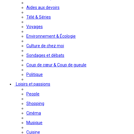
Aides aux devoirs
Télé & Séries
Voyages
Environnement & Écologie
Culture de chez moi
Sondages et débats
Coup de cœur & Coup de gueule
Politique
Loisirs et passions
People
Shopping
Cinéma
Musique
Cuisine