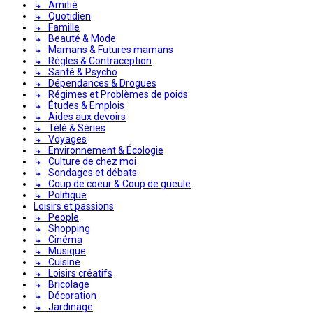
↳ Amitié
↳ Quotidien
↳ Famille
↳ Beauté & Mode
↳ Mamans & Futures mamans
↳ Règles & Contraception
↳ Santé & Psycho
↳ Dépendances & Drogues
↳ Régimes et Problèmes de poids
↳ Études & Emplois
↳ Aides aux devoirs
↳ Télé & Séries
↳ Voyages
↳ Environnement & Écologie
↳ Culture de chez moi
↳ Sondages et débats
↳ Coup de coeur & Coup de gueule
↳ Politique
Loisirs et passions
↳ People
↳ Shopping
↳ Cinéma
↳ Musique
↳ Cuisine
↳ Loisirs créatifs
↳ Bricolage
↳ Décoration
↳ Jardinage