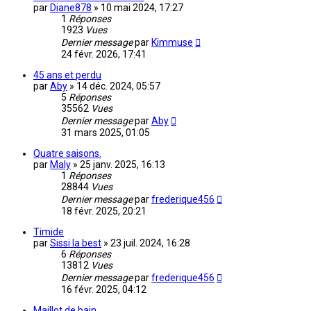
par
Diane878
»
10 mai 2024, 17:27
1
Réponses
1923
Vues
Dernier message
par
Kimmuse
24 févr. 2026, 17:41
45 ans et perdu
par
Aby
»
14 déc. 2024, 05:57
5
Réponses
35562
Vues
Dernier message
par
Aby
31 mars 2025, 01:05
Quatre saisons.
par
Maly
»
25 janv. 2025, 16:13
1
Réponses
28844
Vues
Dernier message
par
frederique456
18 févr. 2025, 20:21
Timide
par
Sissi la best
»
23 juil. 2024, 16:28
6
Réponses
13812
Vues
Dernier message
par
frederique456
16 févr. 2025, 04:12
Maillot de bain