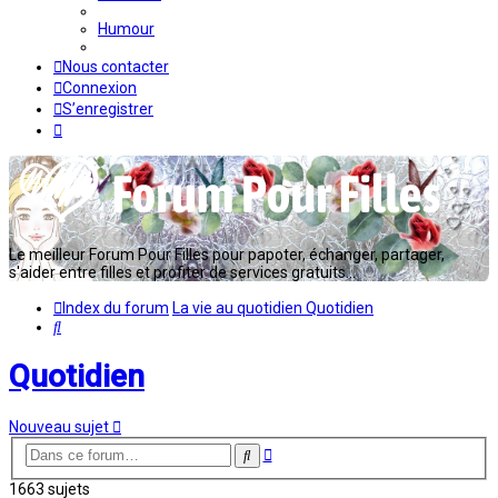
Humour
Nous contacter
Connexion
S’enregistrer
Le meilleur Forum Pour Filles pour papoter, échanger, partager,
s'aider entre filles et profiter de services gratuits...
Index du forum
La vie au quotidien
Quotidien
Rechercher
Quotidien
Nouveau sujet
Recherche
Rechercher
avancée
1663 sujets