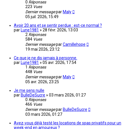
0
Réponses
223
Vues
Dernier message
par
Maly
05 juil. 2026, 15:49
Avoir 20 ans et se sentir perdue : est-ce normal ?
par
Lune1981
»
28 févr. 2026, 13:03
2
Réponses
584
Vues
Dernier message
par
Camillehope
19 mai 2026, 23:12
Ce que je ne dis jamais à personne.
par
Lune1981
»
05 avr. 2026, 17:54
1
Réponses
448
Vues
Dernier message
par
Maly
05 avr. 2026, 23:25
Je me sens nulle
par
BulleDeSucre
»
03 mars 2026, 01:27
0
Réponses
466
Vues
Dernier message
par
BulleDeSucre
03 mars 2026, 01:27
Avez-vous déjà testé les locations de spas privatifs pour un
week-end en amoureux ?