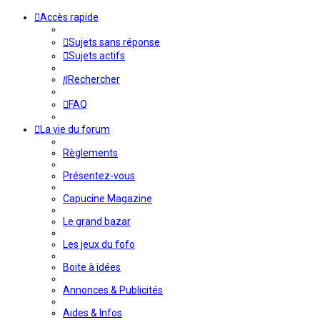
Accès rapide
Sujets sans réponse
Sujets actifs
Rechercher
FAQ
La vie du forum
Règlements
Présentez-vous
Capucine Magazine
Le grand bazar
Les jeux du fofo
Boite à idées
Annonces & Publicités
Aides & Infos