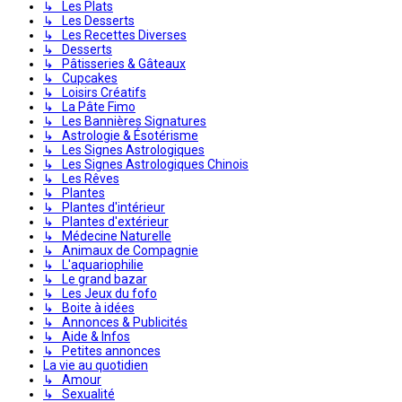
↳ Les Plats
↳ Les Desserts
↳ Les Recettes Diverses
↳ Desserts
↳ Pâtisseries & Gâteaux
↳ Cupcakes
↳ Loisirs Créatifs
↳ La Pâte Fimo
↳ Les Bannières Signatures
↳ Astrologie & Ésotérisme
↳ Les Signes Astrologiques
↳ Les Signes Astrologiques Chinois
↳ Les Rêves
↳ Plantes
↳ Plantes d'intérieur
↳ Plantes d'extérieur
↳ Médecine Naturelle
↳ Animaux de Compagnie
↳ L'aquariophilie
↳ Le grand bazar
↳ Les Jeux du fofo
↳ Boite à idées
↳ Annonces & Publicités
↳ Aide & Infos
↳ Petites annonces
La vie au quotidien
↳ Amour
↳ Sexualité