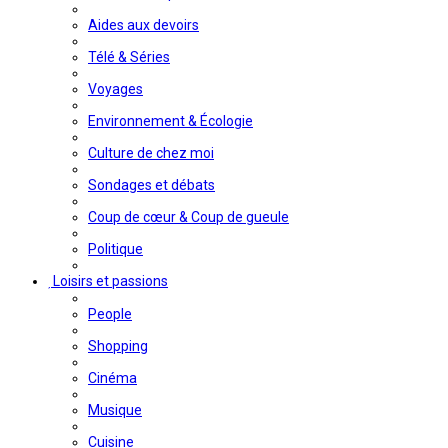
Aides aux devoirs
Télé & Séries
Voyages
Environnement & Écologie
Culture de chez moi
Sondages et débats
Coup de cœur & Coup de gueule
Politique
Loisirs et passions
People
Shopping
Cinéma
Musique
Cuisine