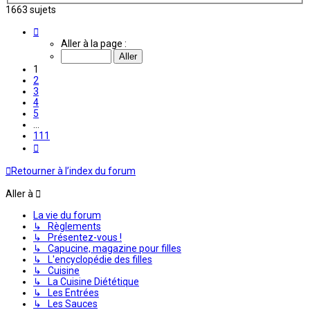
1663 sujets
Page
1
Aller à la page :
sur
111
1
2
3
4
5
…
111
Suivante
Retourner à l’index du forum
Aller à
La vie du forum
↳ Règlements
↳ Présentez-vous !
↳ Capucine, magazine pour filles
↳ L'encyclopédie des filles
↳ Cuisine
↳ La Cuisine Diététique
↳ Les Entrées
↳ Les Sauces