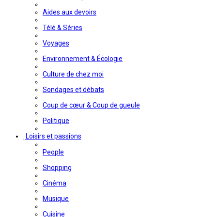
Aides aux devoirs
Télé & Séries
Voyages
Environnement & Écologie
Culture de chez moi
Sondages et débats
Coup de cœur & Coup de gueule
Politique
Loisirs et passions
People
Shopping
Cinéma
Musique
Cuisine