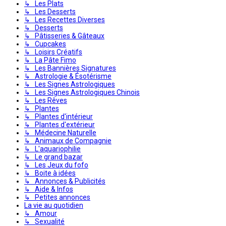
↳ Les Plats
↳ Les Desserts
↳ Les Recettes Diverses
↳ Desserts
↳ Pâtisseries & Gâteaux
↳ Cupcakes
↳ Loisirs Créatifs
↳ La Pâte Fimo
↳ Les Bannières Signatures
↳ Astrologie & Ésotérisme
↳ Les Signes Astrologiques
↳ Les Signes Astrologiques Chinois
↳ Les Rêves
↳ Plantes
↳ Plantes d'intérieur
↳ Plantes d'extérieur
↳ Médecine Naturelle
↳ Animaux de Compagnie
↳ L'aquariophilie
↳ Le grand bazar
↳ Les Jeux du fofo
↳ Boite à idées
↳ Annonces & Publicités
↳ Aide & Infos
↳ Petites annonces
La vie au quotidien
↳ Amour
↳ Sexualité