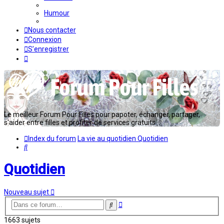
Humour
Nous contacter
Connexion
S’enregistrer
Le meilleur Forum Pour Filles pour papoter, échanger, partager,
s'aider entre filles et profiter de services gratuits...
Index du forum
La vie au quotidien
Quotidien
Rechercher
Quotidien
Nouveau sujet
Recherche
Rechercher
avancée
1663 sujets