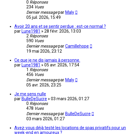
0
Réponses
234
Vues
Dernier message
par
Maly
05 juil. 2026, 15:49
Avoir 20 ans et se sentir perdue : est-ce normal ?
par
Lune1981
»
28 févr. 2026, 13:03
2
Réponses
590
Vues
Dernier message
par
Camillehope
19 mai 2026, 23:12
Ce que je ne dis jamais à personne.
par
Lune1981
»
05 avr. 2026, 17:54
1
Réponses
456
Vues
Dernier message
par
Maly
05 avr. 2026, 23:25
Je me sens nulle
par
BulleDeSucre
»
03 mars 2026, 01:27
0
Réponses
478
Vues
Dernier message
par
BulleDeSucre
03 mars 2026, 01:27
Avez-vous déjà testé les locations de spas privatifs pour un
week-end en amoureux ?