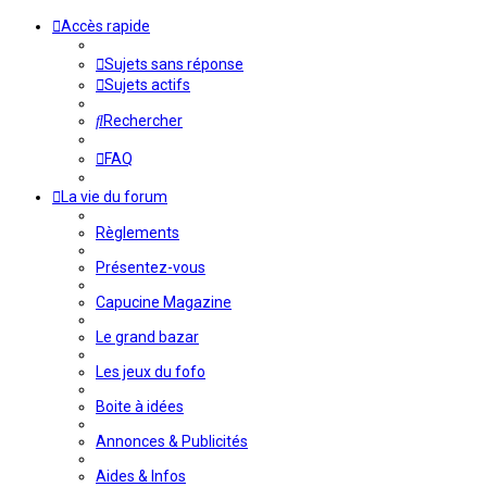
Accès rapide
Sujets sans réponse
Sujets actifs
Rechercher
FAQ
La vie du forum
Règlements
Présentez-vous
Capucine Magazine
Le grand bazar
Les jeux du fofo
Boite à idées
Annonces & Publicités
Aides & Infos