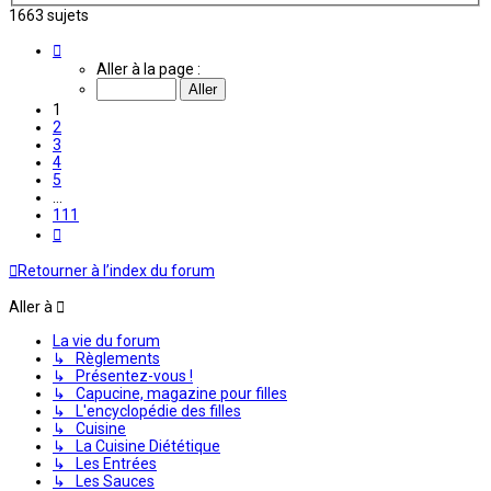
1663 sujets
Page
1
Aller à la page :
sur
111
1
2
3
4
5
…
111
Suivante
Retourner à l’index du forum
Aller à
La vie du forum
↳ Règlements
↳ Présentez-vous !
↳ Capucine, magazine pour filles
↳ L'encyclopédie des filles
↳ Cuisine
↳ La Cuisine Diététique
↳ Les Entrées
↳ Les Sauces