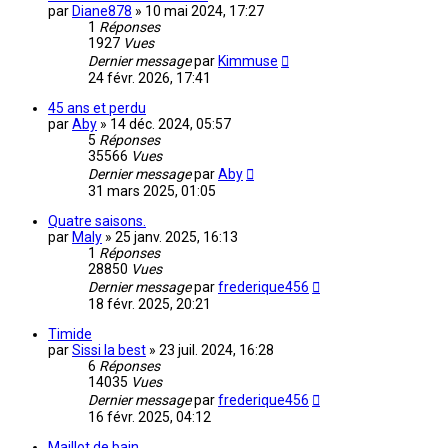
par
Diane878
»
10 mai 2024, 17:27
1
Réponses
1927
Vues
Dernier message
par
Kimmuse
24 févr. 2026, 17:41
45 ans et perdu
par
Aby
»
14 déc. 2024, 05:57
5
Réponses
35566
Vues
Dernier message
par
Aby
31 mars 2025, 01:05
Quatre saisons.
par
Maly
»
25 janv. 2025, 16:13
1
Réponses
28850
Vues
Dernier message
par
frederique456
18 févr. 2025, 20:21
Timide
par
Sissi la best
»
23 juil. 2024, 16:28
6
Réponses
14035
Vues
Dernier message
par
frederique456
16 févr. 2025, 04:12
Maillot de bain