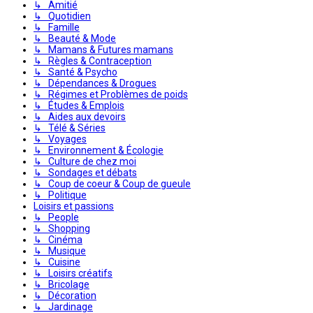
↳ Amitié
↳ Quotidien
↳ Famille
↳ Beauté & Mode
↳ Mamans & Futures mamans
↳ Règles & Contraception
↳ Santé & Psycho
↳ Dépendances & Drogues
↳ Régimes et Problèmes de poids
↳ Études & Emplois
↳ Aides aux devoirs
↳ Télé & Séries
↳ Voyages
↳ Environnement & Écologie
↳ Culture de chez moi
↳ Sondages et débats
↳ Coup de coeur & Coup de gueule
↳ Politique
Loisirs et passions
↳ People
↳ Shopping
↳ Cinéma
↳ Musique
↳ Cuisine
↳ Loisirs créatifs
↳ Bricolage
↳ Décoration
↳ Jardinage