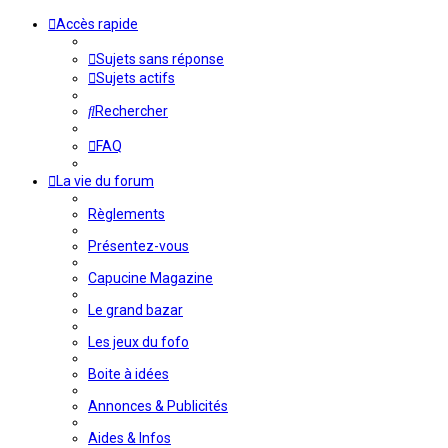
Accès rapide
Sujets sans réponse
Sujets actifs
Rechercher
FAQ
La vie du forum
Règlements
Présentez-vous
Capucine Magazine
Le grand bazar
Les jeux du fofo
Boite à idées
Annonces & Publicités
Aides & Infos