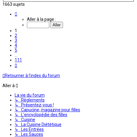
1663 sujets
Page
1
Aller à la page :
sur
111
1
2
3
4
5
…
111
Suivante
Retourner à l’index du forum
Aller à
La vie du forum
↳ Règlements
↳ Présentez-vous !
↳ Capucine, magazine pour filles
↳ L'encyclopédie des filles
↳ Cuisine
↳ La Cuisine Diététique
↳ Les Entrées
↳ Les Sauces