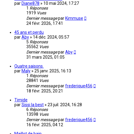
par
Diane878
»
10 mai 2024, 17:27
1
Réponses
1919
Vues
Dernier message
par
Kimmuse
24 févr. 2026, 17:41
45 ans et perdu
par
Aby
»
14 déc. 2024, 05:57
5
Réponses
35562
Vues
Dernier message
par
Aby
31 mars 2025, 01:05
Quatre saisons.
par
Maly
»
25 janv. 2025, 16:13
1
Réponses
28841
Vues
Dernier message
par
frederique456
18 févr. 2025, 20:21
Timide
par
Sissi la best
»
23 juil. 2024, 16:28
6
Réponses
13598
Vues
Dernier message
par
frederique456
16 févr. 2025, 04:12
Maillot de bain