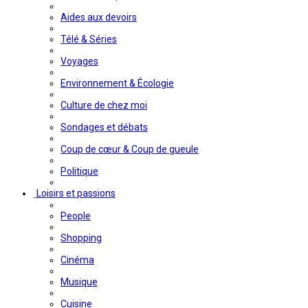
Aides aux devoirs
Télé & Séries
Voyages
Environnement & Écologie
Culture de chez moi
Sondages et débats
Coup de cœur & Coup de gueule
Politique
Loisirs et passions
People
Shopping
Cinéma
Musique
Cuisine