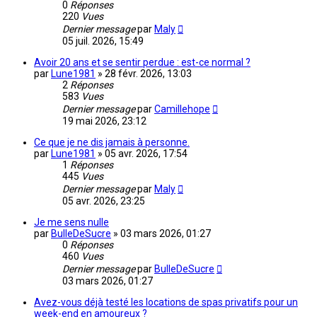
0
Réponses
220
Vues
Dernier message
par
Maly
05 juil. 2026, 15:49
Avoir 20 ans et se sentir perdue : est-ce normal ?
par
Lune1981
»
28 févr. 2026, 13:03
2
Réponses
583
Vues
Dernier message
par
Camillehope
19 mai 2026, 23:12
Ce que je ne dis jamais à personne.
par
Lune1981
»
05 avr. 2026, 17:54
1
Réponses
445
Vues
Dernier message
par
Maly
05 avr. 2026, 23:25
Je me sens nulle
par
BulleDeSucre
»
03 mars 2026, 01:27
0
Réponses
460
Vues
Dernier message
par
BulleDeSucre
03 mars 2026, 01:27
Avez-vous déjà testé les locations de spas privatifs pour un
week-end en amoureux ?