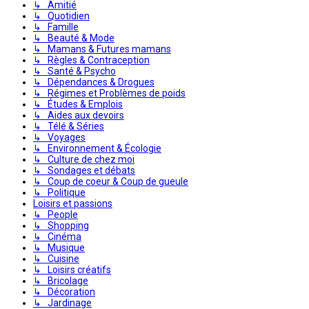
↳ Amitié
↳ Quotidien
↳ Famille
↳ Beauté & Mode
↳ Mamans & Futures mamans
↳ Règles & Contraception
↳ Santé & Psycho
↳ Dépendances & Drogues
↳ Régimes et Problèmes de poids
↳ Études & Emplois
↳ Aides aux devoirs
↳ Télé & Séries
↳ Voyages
↳ Environnement & Écologie
↳ Culture de chez moi
↳ Sondages et débats
↳ Coup de coeur & Coup de gueule
↳ Politique
Loisirs et passions
↳ People
↳ Shopping
↳ Cinéma
↳ Musique
↳ Cuisine
↳ Loisirs créatifs
↳ Bricolage
↳ Décoration
↳ Jardinage