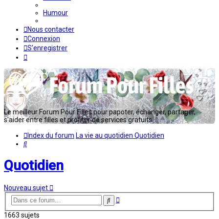
Humour
Nous contacter
Connexion
S’enregistrer
Le meilleur Forum Pour Filles pour papoter, échanger, partager,
s'aider entre filles et profiter de services gratuits...
Index du forum
La vie au quotidien
Quotidien
Rechercher
Quotidien
Nouveau sujet
Recherche
Rechercher
avancée
1663 sujets