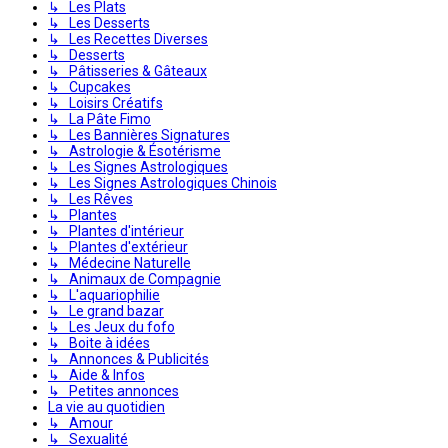
↳ Les Plats
↳ Les Desserts
↳ Les Recettes Diverses
↳ Desserts
↳ Pâtisseries & Gâteaux
↳ Cupcakes
↳ Loisirs Créatifs
↳ La Pâte Fimo
↳ Les Bannières Signatures
↳ Astrologie & Ésotérisme
↳ Les Signes Astrologiques
↳ Les Signes Astrologiques Chinois
↳ Les Rêves
↳ Plantes
↳ Plantes d'intérieur
↳ Plantes d'extérieur
↳ Médecine Naturelle
↳ Animaux de Compagnie
↳ L'aquariophilie
↳ Le grand bazar
↳ Les Jeux du fofo
↳ Boite à idées
↳ Annonces & Publicités
↳ Aide & Infos
↳ Petites annonces
La vie au quotidien
↳ Amour
↳ Sexualité