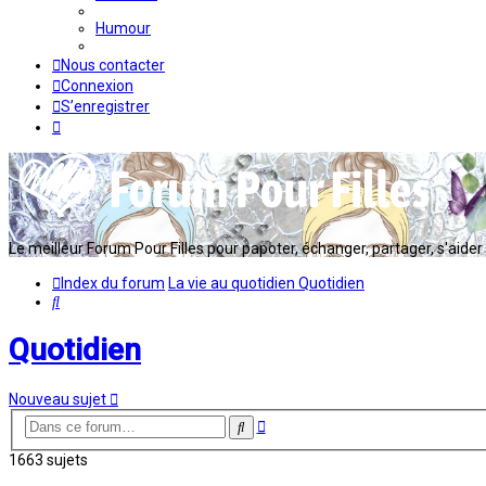
Humour
Nous contacter
Connexion
S’enregistrer
Le meilleur Forum Pour Filles pour papoter, échanger, partager, s'aider en
Index du forum
La vie au quotidien
Quotidien
Rechercher
Quotidien
Nouveau sujet
Recherche
Rechercher
avancée
1663 sujets