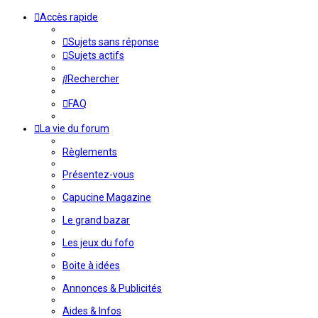
Accès rapide
Sujets sans réponse
Sujets actifs
Rechercher
FAQ
La vie du forum
Règlements
Présentez-vous
Capucine Magazine
Le grand bazar
Les jeux du fofo
Boite à idées
Annonces & Publicités
Aides & Infos