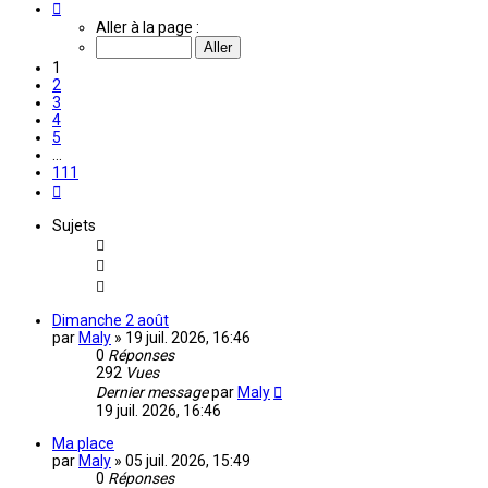
Page
1
Aller à la page :
sur
111
1
2
3
4
5
…
111
Suivante
Sujets
Dimanche 2 août
par
Maly
»
19 juil. 2026, 16:46
0
Réponses
292
Vues
Dernier message
par
Maly
19 juil. 2026, 16:46
Ma place
par
Maly
»
05 juil. 2026, 15:49
0
Réponses