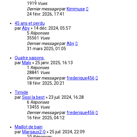
1919
Vues
Dernier message
par
Kimmuse
24 févr. 2026, 17:41
45 ans et perdu
par
Aby
»
14 déc. 2024, 05:57
5
Réponses
35561
Vues
Dernier message
par
Aby
31 mars 2025, 01:05
Quatre saisons.
par
Maly
»
25 janv. 2025, 16:13
1
Réponses
28841
Vues
Dernier message
par
frederique456
18 févr. 2025, 20:21
Timide
par
Sissi la best
»
23 juil. 2024, 16:28
6
Réponses
13455
Vues
Dernier message
par
frederique456
16 févr. 2025, 04:12
Maillot de bain
par
Margaux2-0
»
25 juil. 2024, 22:09
10
Réponses