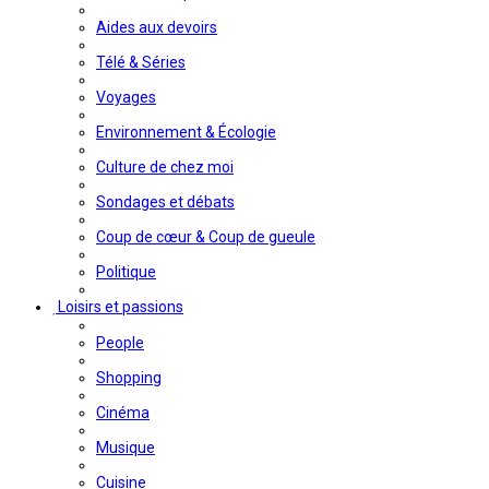
Aides aux devoirs
Télé & Séries
Voyages
Environnement & Écologie
Culture de chez moi
Sondages et débats
Coup de cœur & Coup de gueule
Politique
Loisirs et passions
People
Shopping
Cinéma
Musique
Cuisine