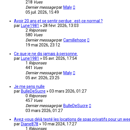
218
Vues
Dernier message
par
Maly
05 juil. 2026, 15:49
Avoir 20 ans et se sentir perdue : est-ce normal ?
par
Lune1981
»
28 févr. 2026, 13:03
2
Réponses
580
Vues
Dernier message
par
Camillehope
19 mai 2026, 23:12
Ce que je ne dis jamais à personne.
par
Lune1981
»
05 avr. 2026, 17:54
1
Réponses
441
Vues
Dernier message
par
Maly
05 avr. 2026, 23:25
Je me sens nulle
par
BulleDeSucre
»
03 mars 2026, 01:27
0
Réponses
457
Vues
Dernier message
par
BulleDeSucre
03 mars 2026, 01:27
Avez-vous déjà testé les locations de spas privatifs pour un 
par
Diane878
»
10 mai 2024, 17:27
1
Réponses