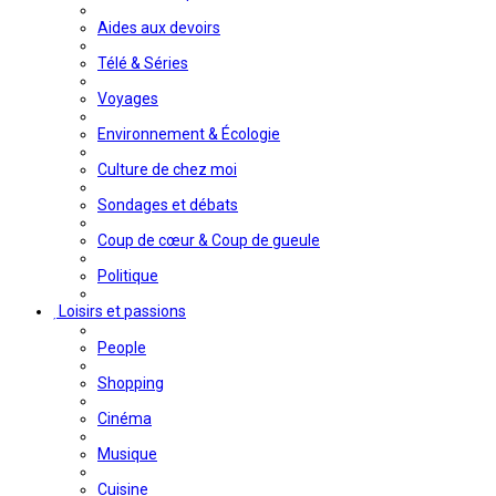
Aides aux devoirs
Télé & Séries
Voyages
Environnement & Écologie
Culture de chez moi
Sondages et débats
Coup de cœur & Coup de gueule
Politique
Loisirs et passions
People
Shopping
Cinéma
Musique
Cuisine