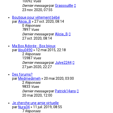
10092
Vues
Dernier message
par
Grassouillle
23 nov. 2020, 07:55
Boutique pour vêtement bébé
par
Alicia_B
»
27 oct. 2020, 08:14
0
Réponses
7897
Vues
Dernier message
par
Alicia_B
27 oct. 2020, 08:14
Ma Box Adorée - Box bijoux
par
lilou0490
»
12 mai 2015, 22:18
2
Réponses
15987
Vues
Dernier message
par
Julye2244
27 juin 2020, 22:27
Des forums?
par
Medmedimeh
»
20 mai 2020, 03:00
2
Réponses
9833
Vues
Dernier message
par
Patrick14ans
20 mai 2020, 12:00
Je cherche une amie virtuelle
par
Nura34
»
11 juil. 2019, 08:55
7
Réponses