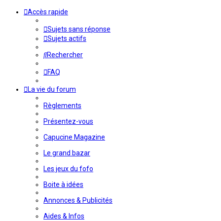
Accès rapide
Sujets sans réponse
Sujets actifs
Rechercher
FAQ
La vie du forum
Règlements
Présentez-vous
Capucine Magazine
Le grand bazar
Les jeux du fofo
Boite à idées
Annonces & Publicités
Aides & Infos