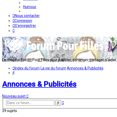
Humour
Nous contacter
Connexion
S’enregistrer
Le meilleur Forum Pour Filles pour papoter, échanger, partager, s'aider en
Index du forum
La vie du forum
Annonces & Publicités
Rechercher
Annonces & Publicités
Nouveau sujet
Recherche
Rechercher
avancée
39 sujets