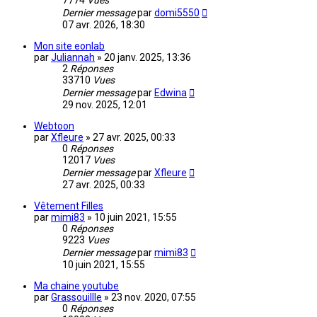
7774
Vues
Dernier message
par
domi5550
07 avr. 2026, 18:30
Mon site eonlab
par
Juliannah
»
20 janv. 2025, 13:36
2
Réponses
33710
Vues
Dernier message
par
Edwina
29 nov. 2025, 12:01
Webtoon
par
Xfleure
»
27 avr. 2025, 00:33
0
Réponses
12017
Vues
Dernier message
par
Xfleure
27 avr. 2025, 00:33
Vêtement Filles
par
mimi83
»
10 juin 2021, 15:55
0
Réponses
9223
Vues
Dernier message
par
mimi83
10 juin 2021, 15:55
Ma chaine youtube
par
Grassouillle
»
23 nov. 2020, 07:55
0
Réponses