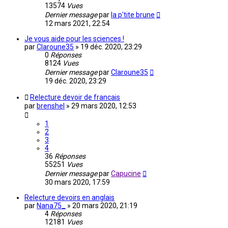
13574
Vues
Dernier message
par
la p'tite brune
12 mars 2021, 22:54
Je vous aide pour les sciences !
par
Claroune35
»
19 déc. 2020, 23:29
0
Réponses
8124
Vues
Dernier message
par
Claroune35
19 déc. 2020, 23:29
Relecture devoir de francais
par
brenshel
»
29 mars 2020, 12:53
1
2
3
4
36
Réponses
55251
Vues
Dernier message
par
Capucine
30 mars 2020, 17:59
Relecture devoirs en anglais
par
Nana75_
»
20 mars 2020, 21:19
4
Réponses
12181
Vues