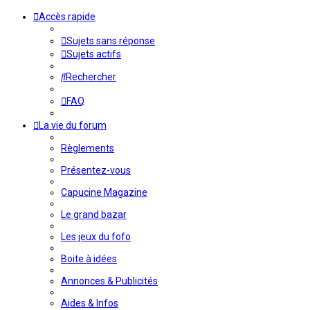
Accès rapide
Sujets sans réponse
Sujets actifs
Rechercher
FAQ
La vie du forum
Règlements
Présentez-vous
Capucine Magazine
Le grand bazar
Les jeux du fofo
Boite à idées
Annonces & Publicités
Aides & Infos