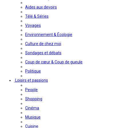
Aides aux devoirs
Télé & Séries
Voyages
Environnement & Écologie
Culture de chez moi
Sondages et débats
Coup de cœur & Coup de gueule
Politique
Loisirs et passions
People
Shopping
Cinéma
Musique
Cuisine