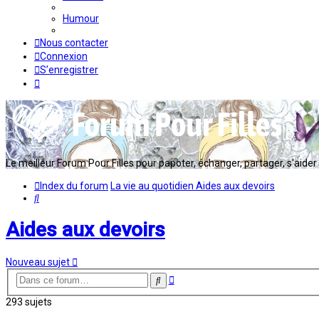
Humour
Nous contacter
Connexion
S’enregistrer
Le meilleur Forum Pour Filles pour papoter, échanger, partager, s'aider en
Index du forum
La vie au quotidien
Aides aux devoirs
Rechercher
Aides aux devoirs
Nouveau sujet
Recherche
Rechercher
avancée
293 sujets