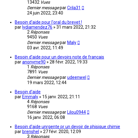
13432
Vues
Dernier message
par
Crila31
24 juin 2022, 23:40
Besoin d'aide pour l'oral du brevet !
par
lydiamendez76
»
31 mars 2022, 21:32
2
Réponses
9450
Vues
Dernier message
par
Maly
03 avr. 2022, 11:49
Besoin d'aide pour un devoirs note de français
par
anonyme90
»
28 févr. 2022, 19:33
1
Réponses
7891
Vues
Dernier message
par
udeenwel
19 mars 2022, 12:44
Besoin d'aide
par
Emmaly
»
15 janv. 2022, 21:11
4
Réponses
9168
Vues
Dernier message
par
Lilou0944
16 janv. 2022, 06:08
Besoin d'aide unrgente pr un devoir de phisique chimie
par
brenshel
»
27 févr. 2020, 12:09
3
Réponses