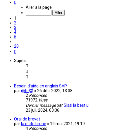
Page
1
Aller à la page :
sur
20
1
2
3
4
5
…
20
Suivante
Sujets
Besoin d'aide en anglais SVP
par
@te$$
»
26 déc. 2022, 13:38
2
Réponses
71972
Vues
Dernier message
par
Sissi la best
23 juil. 2024, 03:36
Oral de brevet
par
la p'tite brune
»
19 mai 2021, 19:19
4
Réponses