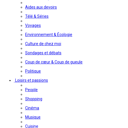
Aides aux devoirs
Télé & Séries
Voyages
Environnement & Écologie
Culture de chez moi
Sondages et débats
Coup de cœur & Coup de gueule
Politique
Loisirs et passions
People
Shopping
Cinéma
Musique
Cuisine