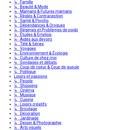
↳ Famille
↳ Beauté & Mode
↳ Mamans & Futures mamans
↳ Règles & Contraception
↳ Santé & Psycho
↳ Dépendances & Drogues
↳ Régimes et Problèmes de poids
↳ Études & Emplois
↳ Aides aux devoirs
↳ Télé & Séries
↳ Voyages
↳ Environnement & Écologie
↳ Culture de chez moi
↳ Sondages et débats
↳ Coup de coeur & Coup de gueule
↳ Politique
Loisirs et passions
↳ People
↳ Shopping
↳ Cinéma
↳ Musique
↳ Cuisine
↳ Loisirs créatifs
↳ Bricolage
↳ Décoration
↳ Jardinage
↳ Dessin & Photographie
↳ Arts visuels