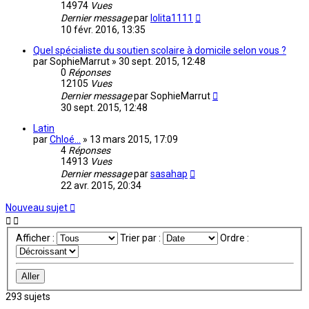
14974
Vues
Dernier message
par
lolita1111
10 févr. 2016, 13:35
Quel spécialiste du soutien scolaire à domicile selon vous ?
par
SophieMarrut
»
30 sept. 2015, 12:48
0
Réponses
12105
Vues
Dernier message
par
SophieMarrut
30 sept. 2015, 12:48
Latin
par
Chloé...
»
13 mars 2015, 17:09
4
Réponses
14913
Vues
Dernier message
par
sasahap
22 avr. 2015, 20:34
Nouveau sujet
Afficher :
Trier par :
Ordre :
293 sujets