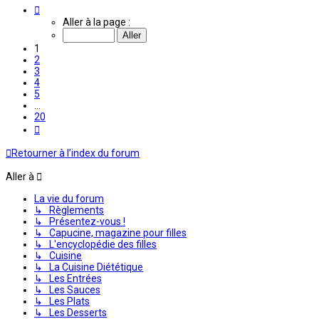
Page
1
Aller à la page :
sur
20
1
2
3
4
5
…
20
Suivante
Retourner à l’index du forum
Aller à
La vie du forum
↳ Règlements
↳ Présentez-vous !
↳ Capucine, magazine pour filles
↳ L'encyclopédie des filles
↳ Cuisine
↳ La Cuisine Diététique
↳ Les Entrées
↳ Les Sauces
↳ Les Plats
↳ Les Desserts