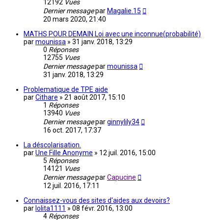
12192
Vues
Dernier message
par
Magalie.15
20 mars 2020, 21:40
MATHS POUR DEMAIN Loi avec une inconnue(probabilité)
par
mounissa
»
31 janv. 2018, 13:29
0
Réponses
12755
Vues
Dernier message
par
mounissa
31 janv. 2018, 13:29
Problematique de TPE aide
par
Cithare
»
21 août 2017, 15:10
1
Réponses
13940
Vues
Dernier message
par
ginnylily34
16 oct. 2017, 17:37
La déscolarisation.
par
Une Fille Anonyme
»
12 juil. 2016, 15:00
5
Réponses
14121
Vues
Dernier message
par
Capucine
12 juil. 2016, 17:11
Connaissez-vous des sites d'aides aux devoirs?
par
lolita1111
»
08 févr. 2016, 13:00
4
Réponses