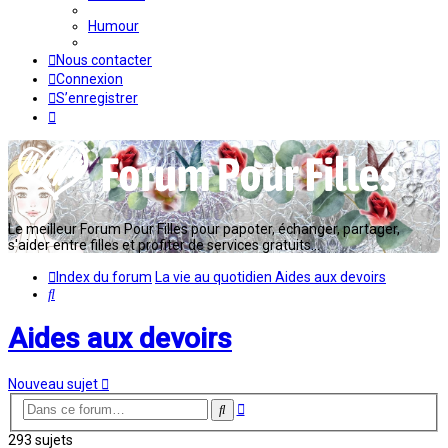
Humour
Nous contacter
Connexion
S’enregistrer
Le meilleur Forum Pour Filles pour papoter, échanger, partager,
s'aider entre filles et profiter de services gratuits...
Index du forum
La vie au quotidien
Aides aux devoirs
Rechercher
Aides aux devoirs
Nouveau sujet
Recherche
Rechercher
avancée
293 sujets