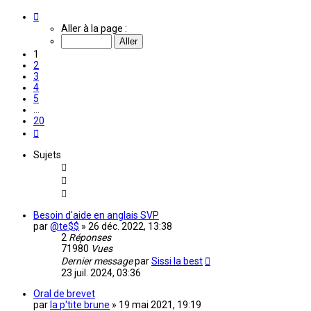
Page
1
Aller à la page :
sur
20
1
2
3
4
5
…
20
Suivante
Sujets
Besoin d'aide en anglais SVP
par
@te$$
»
26 déc. 2022, 13:38
2
Réponses
71980
Vues
Dernier message
par
Sissi la best
23 juil. 2024, 03:36
Oral de brevet
par
la p'tite brune
»
19 mai 2021, 19:19