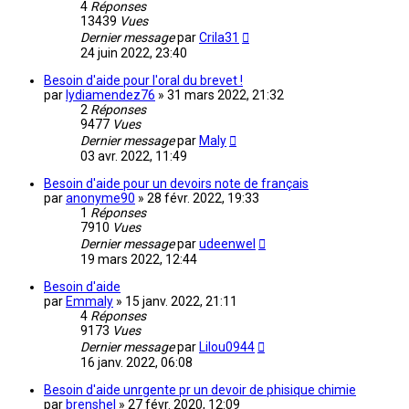
4
Réponses
13439
Vues
Dernier message
par
Crila31
24 juin 2022, 23:40
Besoin d'aide pour l'oral du brevet !
par
lydiamendez76
»
31 mars 2022, 21:32
2
Réponses
9477
Vues
Dernier message
par
Maly
03 avr. 2022, 11:49
Besoin d'aide pour un devoirs note de français
par
anonyme90
»
28 févr. 2022, 19:33
1
Réponses
7910
Vues
Dernier message
par
udeenwel
19 mars 2022, 12:44
Besoin d'aide
par
Emmaly
»
15 janv. 2022, 21:11
4
Réponses
9173
Vues
Dernier message
par
Lilou0944
16 janv. 2022, 06:08
Besoin d'aide unrgente pr un devoir de phisique chimie
par
brenshel
»
27 févr. 2020, 12:09