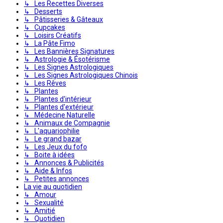
↳ Les Recettes Diverses
↳ Desserts
↳ Pâtisseries & Gâteaux
↳ Cupcakes
↳ Loisirs Créatifs
↳ La Pâte Fimo
↳ Les Bannières Signatures
↳ Astrologie & Ésotérisme
↳ Les Signes Astrologiques
↳ Les Signes Astrologiques Chinois
↳ Les Rêves
↳ Plantes
↳ Plantes d'intérieur
↳ Plantes d'extérieur
↳ Médecine Naturelle
↳ Animaux de Compagnie
↳ L'aquariophilie
↳ Le grand bazar
↳ Les Jeux du fofo
↳ Boite à idées
↳ Annonces & Publicités
↳ Aide & Infos
↳ Petites annonces
La vie au quotidien
↳ Amour
↳ Sexualité
↳ Amitié
↳ Quotidien