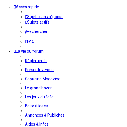
Accès rapide
Sujets sans réponse
Sujets actifs
Rechercher
FAQ
La vie du forum
Règlements
Présentez-vous
Capucine Magazine
Le grand bazar
Les jeux du fofo
Boite à idées
Annonces & Publicités
Aides & Infos