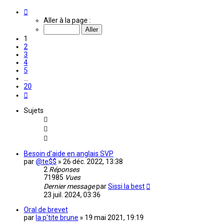
Page
1
Aller à la page :
sur
20
1
2
3
4
5
…
20
Suivante
Sujets
Besoin d'aide en anglais SVP
par
@te$$
»
26 déc. 2022, 13:38
2
Réponses
71985
Vues
Dernier message
par
Sissi la best
23 juil. 2024, 03:36
Oral de brevet
par
la p'tite brune
»
19 mai 2021, 19:19