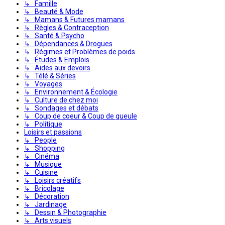
↳ Famille
↳ Beauté & Mode
↳ Mamans & Futures mamans
↳ Règles & Contraception
↳ Santé & Psycho
↳ Dépendances & Drogues
↳ Régimes et Problèmes de poids
↳ Études & Emplois
↳ Aides aux devoirs
↳ Télé & Séries
↳ Voyages
↳ Environnement & Écologie
↳ Culture de chez moi
↳ Sondages et débats
↳ Coup de coeur & Coup de gueule
↳ Politique
Loisirs et passions
↳ People
↳ Shopping
↳ Cinéma
↳ Musique
↳ Cuisine
↳ Loisirs créatifs
↳ Bricolage
↳ Décoration
↳ Jardinage
↳ Dessin & Photographie
↳ Arts visuels