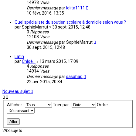
14978
Vues
Dernier message
par
lolita1111
10 févr. 2016, 13:35
Quel spécialiste du soutien scolaire à domicile selon vous ?
par
SophieMarrut
»
30 sept. 2015, 12:48
0
Réponses
12108
Vues
Dernier message
par
SophieMarrut
30 sept. 2015, 12:48
Latin
par
Chloé...
»
13 mars 2015, 17:09
4
Réponses
14914
Vues
Dernier message
par
sasahap
22 avr. 2015, 20:34
Nouveau sujet
Afficher :
Trier par :
Ordre :
293 sujets