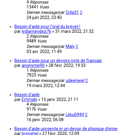
4
Réponses
13441
Vues
Dernier message
par
Crila31
24 juin 2022, 23:40
Besoin d'aide pour l'oral du brevet !
par
lydiamendez76
»
31 mars 2022, 21:32
2
Réponses
9489
Vues
Dernier message
par
Maly
03 avr. 2022, 11:49
Besoin d'aide pour un devoirs note de français
par
anonyme90
»
28 févr. 2022, 19:33
1
Réponses
7923
Vues
Dernier message
par
udeenwel
19 mars 2022, 12:44
Besoin d'aide
par
Emmaly
»
15 janv. 2022, 21:11
4
Réponses
9176
Vues
Dernier message
par
Lilou0944
16 janv. 2022, 06:08
Besoin d'aide unrgente pr un devoir de phisique chimie
par
brenshel
»
27 févr. 2020, 12:09