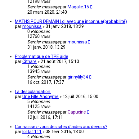
12198
Vues
Dernier message
par
Magalie.15
20 mars 2020, 21:40
MATHS POUR DEMAIN Loi avec une inconnue(probabilité)
par
mounissa
»
31 janv. 2018, 13:29
0
Réponses
12760
Vues
Dernier message
par
mounissa
31 janv. 2018, 13:29
Problematique de TPE aide
par
Cithare
»
21 août 2017, 15:10
1
Réponses
13945
Vues
Dernier message
par
ginnylily34
16 oct. 2017, 17:37
La déscolarisation.
par
Une Fille Anonyme
»
12 juil. 2016, 15:00
5
Réponses
14125
Vues
Dernier message
par
Capucine
12 juil. 2016, 17:11
Connaissez-vous des sites d'aides aux devoirs?
par
lolita1111
»
08 févr. 2016, 13:00
4
Réponses