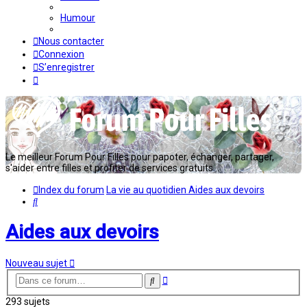
Humour
Nous contacter
Connexion
S’enregistrer
Le meilleur Forum Pour Filles pour papoter, échanger, partager,
s'aider entre filles et profiter de services gratuits...
Index du forum
La vie au quotidien
Aides aux devoirs
Rechercher
Aides aux devoirs
Nouveau sujet
Recherche
Rechercher
avancée
293 sujets