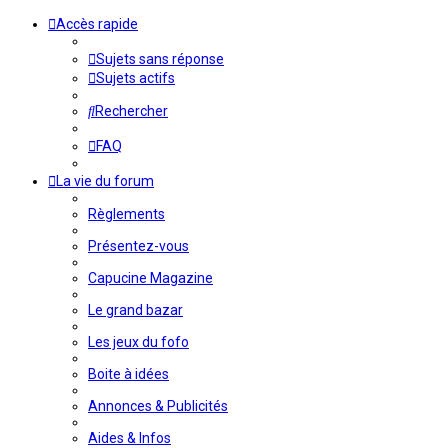
Accès rapide
Sujets sans réponse
Sujets actifs
Rechercher
FAQ
La vie du forum
Règlements
Présentez-vous
Capucine Magazine
Le grand bazar
Les jeux du fofo
Boite à idées
Annonces & Publicités
Aides & Infos