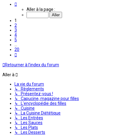
Page
1
Aller à la page :
sur
20
1
2
3
4
5
…
20
Suivante
Retourner à l’index du forum
Aller à
La vie du forum
↳ Règlements
↳ Présentez-vous !
↳ Capucine, magazine pour filles
↳ L'encyclopédie des filles
↳ Cuisine
↳ La Cuisine Diététique
↳ Les Entrées
↳ Les Sauces
↳ Les Plats
↳ Les Desserts