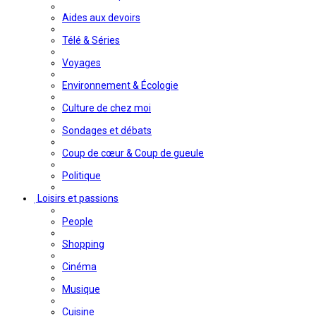
Aides aux devoirs
Télé & Séries
Voyages
Environnement & Écologie
Culture de chez moi
Sondages et débats
Coup de cœur & Coup de gueule
Politique
Loisirs et passions
People
Shopping
Cinéma
Musique
Cuisine