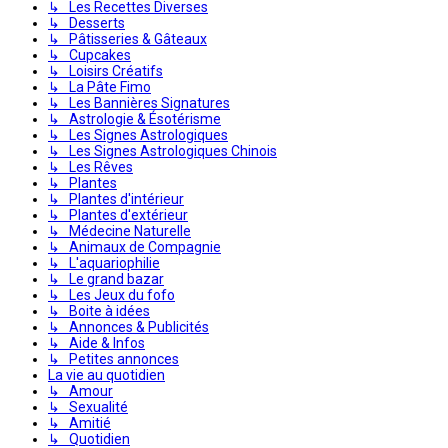
↳ Les Recettes Diverses
↳ Desserts
↳ Pâtisseries & Gâteaux
↳ Cupcakes
↳ Loisirs Créatifs
↳ La Pâte Fimo
↳ Les Bannières Signatures
↳ Astrologie & Ésotérisme
↳ Les Signes Astrologiques
↳ Les Signes Astrologiques Chinois
↳ Les Rêves
↳ Plantes
↳ Plantes d'intérieur
↳ Plantes d'extérieur
↳ Médecine Naturelle
↳ Animaux de Compagnie
↳ L'aquariophilie
↳ Le grand bazar
↳ Les Jeux du fofo
↳ Boite à idées
↳ Annonces & Publicités
↳ Aide & Infos
↳ Petites annonces
La vie au quotidien
↳ Amour
↳ Sexualité
↳ Amitié
↳ Quotidien