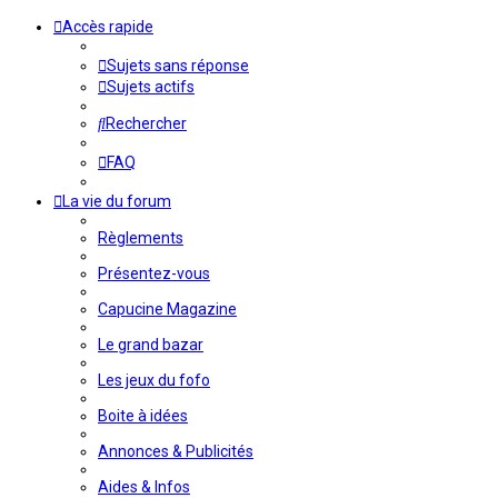
Accès rapide
Sujets sans réponse
Sujets actifs
Rechercher
FAQ
La vie du forum
Règlements
Présentez-vous
Capucine Magazine
Le grand bazar
Les jeux du fofo
Boite à idées
Annonces & Publicités
Aides & Infos