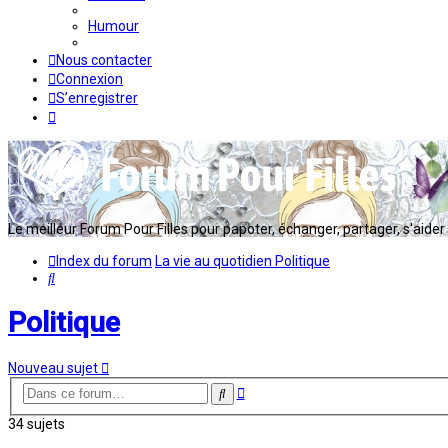
Humour
Nous contacter
Connexion
S’enregistrer
Le meilleur Forum Pour Filles pour papoter, échanger, partager, s'aider en
Index du forum
La vie au quotidien
Politique
Rechercher
Politique
Nouveau sujet
Recherche
Rechercher
avancée
34 sujets