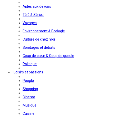
Aides aux devoirs
Télé & Séries
Voyages
Environnement & Écologie
Culture de chez moi
Sondages et débats
Coup de cœur & Coup de gueule
Politique
Loisirs et passions
People
Shopping
Cinéma
Musique
Cuisine