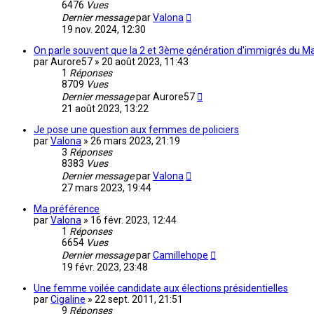
6476
Vues
Dernier message
par
Valona
19 nov. 2024, 12:30
On parle souvent que la 2 et 3ème génération d'immigrés du M
par
Aurore57
»
20 août 2023, 11:43
1
Réponses
8709
Vues
Dernier message
par
Aurore57
21 août 2023, 13:22
Je pose une question aux femmes de policiers
par
Valona
»
26 mars 2023, 21:19
3
Réponses
8383
Vues
Dernier message
par
Valona
27 mars 2023, 19:44
Ma préférence
par
Valona
»
16 févr. 2023, 12:44
1
Réponses
6654
Vues
Dernier message
par
Camillehope
19 févr. 2023, 23:48
Une femme voilée candidate aux élections présidentielles
par
Cigaline
»
22 sept. 2011, 21:51
9
Réponses