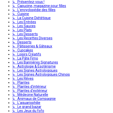
↳ Présentez-vous !
↳ Capucine, magazine pour filles
↳ L'encyclopédie des filles
↳ Cuisine
↳ La Cuisine Diététique
↳ Les Entrées
↳ Les Sauces
↳ Les Plats
↳ Les Desserts
↳ Les Recettes Diverses
↳ Desserts
↳ Pâtisseries & Gâteaux
↳ Cupcakes
↳ Loisirs Créatifs
↳ La Pâte Fimo
↳ Les Bannières Signatures
↳ Astrologie & Ésotérisme
↳ Les Signes Astrologiques
↳ Les Signes Astrologiques Chinois
↳ Les Rêves
↳ Plantes
↳ Plantes d'intérieur
↳ Plantes d'extérieur
↳ Médecine Naturelle
↳ Animaux de Compagnie
↳ L'aquariophilie
↳ Le grand bazar
↳ Les Jeux du fofo