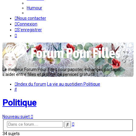
Humour
Nous contacter
Connexion
S’enregistrer
Le meilleur Forum Pour Filles pour papoter, échanger, partager,
s'aider entre filles et profiter de services gratuits...
Index du forum
La vie au quotidien
Politique
Rechercher
Politique
Nouveau sujet
Recherche
Rechercher
avancée
34 sujets