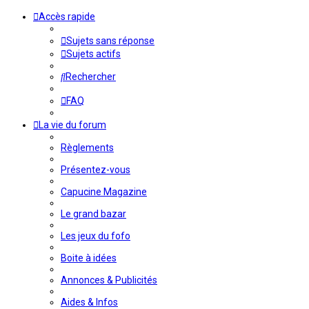
Accès rapide
Sujets sans réponse
Sujets actifs
Rechercher
FAQ
La vie du forum
Règlements
Présentez-vous
Capucine Magazine
Le grand bazar
Les jeux du fofo
Boite à idées
Annonces & Publicités
Aides & Infos