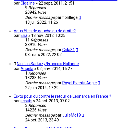
par
Cigaline
»
22 sept. 2011, 21:51
9
Réponses
20942
Vues
Dernier message
par
florillege
13 juil. 2022, 11:26
Vous êtes de gauche ou de droite?
par
Eria
»
18 nov. 2012, 10:25
11
Réponses
33910
Vues
Dernier message
par
Crila31
03 mars 2022, 22:02
Nicolas Sarkozy/François Hollande
par
Angéla
»
02 janv. 2014, 16:27
1
Réponses
13238
Vues
Dernier message
par
Royal Events Angie
22 juin 2014, 17:29
Es-tu pour ou contre le retour de Leonarda en France ?
par
scoubi
»
24 oct. 2013, 07:02
3
Réponses
14226
Vues
Dernier message
par
JulieMc19
24 oct. 2013, 23:49