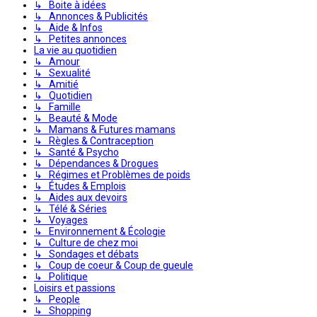
↳ Boite à idées
↳ Annonces & Publicités
↳ Aide & Infos
↳ Petites annonces
La vie au quotidien
↳ Amour
↳ Sexualité
↳ Amitié
↳ Quotidien
↳ Famille
↳ Beauté & Mode
↳ Mamans & Futures mamans
↳ Règles & Contraception
↳ Santé & Psycho
↳ Dépendances & Drogues
↳ Régimes et Problèmes de poids
↳ Études & Emplois
↳ Aides aux devoirs
↳ Télé & Séries
↳ Voyages
↳ Environnement & Écologie
↳ Culture de chez moi
↳ Sondages et débats
↳ Coup de coeur & Coup de gueule
↳ Politique
Loisirs et passions
↳ People
↳ Shopping