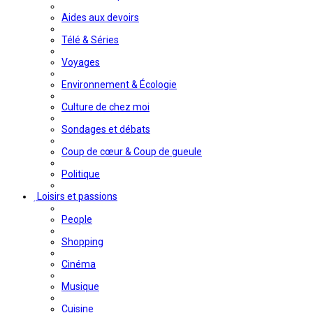
Aides aux devoirs
Télé & Séries
Voyages
Environnement & Écologie
Culture de chez moi
Sondages et débats
Coup de cœur & Coup de gueule
Politique
Loisirs et passions
People
Shopping
Cinéma
Musique
Cuisine