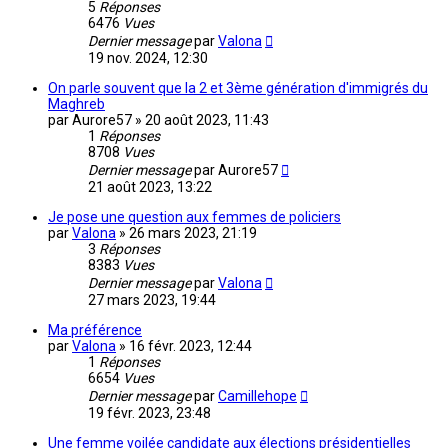
5
Réponses
6476
Vues
Dernier message
par
Valona
19 nov. 2024, 12:30
On parle souvent que la 2 et 3ème génération d'immigrés du
Maghreb
par
Aurore57
»
20 août 2023, 11:43
1
Réponses
8708
Vues
Dernier message
par
Aurore57
21 août 2023, 13:22
Je pose une question aux femmes de policiers
par
Valona
»
26 mars 2023, 21:19
3
Réponses
8383
Vues
Dernier message
par
Valona
27 mars 2023, 19:44
Ma préférence
par
Valona
»
16 févr. 2023, 12:44
1
Réponses
6654
Vues
Dernier message
par
Camillehope
19 févr. 2023, 23:48
Une femme voilée candidate aux élections présidentielles