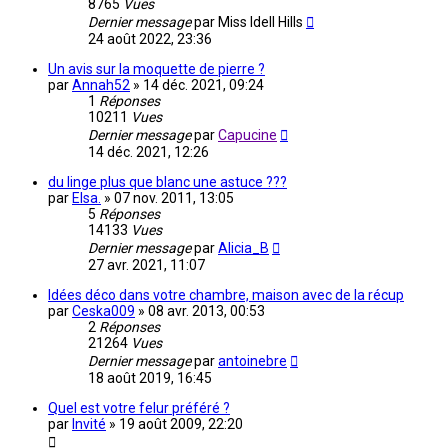
8765
Vues
Dernier message
par
Miss Idell Hills
24 août 2022, 23:36
Un avis sur la moquette de pierre ?
par
Annah52
»
14 déc. 2021, 09:24
1
Réponses
10211
Vues
Dernier message
par
Capucine
14 déc. 2021, 12:26
du linge plus que blanc une astuce ???
par
Elsa.
»
07 nov. 2011, 13:05
5
Réponses
14133
Vues
Dernier message
par
Alicia_B
27 avr. 2021, 11:07
Idées déco dans votre chambre, maison avec de la récup
par
Ceska009
»
08 avr. 2013, 00:53
2
Réponses
21264
Vues
Dernier message
par
antoinebre
18 août 2019, 16:45
Quel est votre felur préféré ?
par
Invité
»
19 août 2009, 22:20