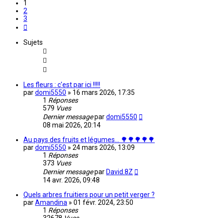
1
2
3
Suivante
Sujets
Les fleurs : c'est par ici !!!!!
par
domi5550
»
16 mars 2026, 17:35
1
Réponses
579
Vues
Dernier message
par
domi5550
08 mai 2026, 20:14
Au pays des fruits et légumes... 🌳🌳🌳🌳🌳
par
domi5550
»
24 mars 2026, 13:09
1
Réponses
373
Vues
Dernier message
par
David.8Z
14 avr. 2026, 09:48
Quels arbres fruitiers pour un petit verger ?
par
Amandina
»
01 févr. 2024, 23:50
1
Réponses