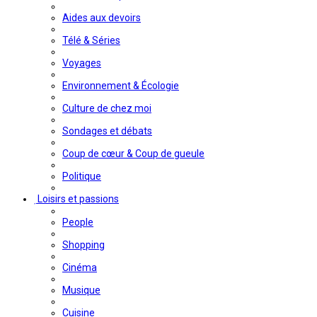
Aides aux devoirs
Télé & Séries
Voyages
Environnement & Écologie
Culture de chez moi
Sondages et débats
Coup de cœur & Coup de gueule
Politique
Loisirs et passions
People
Shopping
Cinéma
Musique
Cuisine