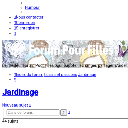
Humour
Nous contacter
Connexion
S’enregistrer
Le meilleur Forum Pour Filles pour papoter, échanger, partager, s'aider en
Index du forum
Loisirs et passions
Jardinage
Rechercher
Jardinage
Nouveau sujet
Recherche
Rechercher
avancée
44 sujets