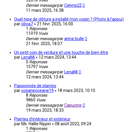
32678
Vues
Dernier message
par
Celyne22
11 mars 2025, 16:38
Quel type de clôture a installé mon voisin ? (Photo à l’appui)
par
olivia7
»
21 févr. 2025, 16:00
1
Réponses
11019
Vues
Dernier message
par
anna-bulle
21 févr. 2025, 18:07
Un petit coin de verdure et une touche de bien-être
par
LenaMi
»
12 mars 2024, 13:44
0
Réponses
15797
Vues
Dernier message
par
LenaMi
12 mars 2024, 13:44
Passionnée de plantes
par
oceaneoceane19
»
18 mars 2023, 10:10
8
Réponses
9860
Vues
Dernier message
par
Capucine
19 mars 2023, 18:33
Plantes d'intérieur et extérieur
par
Ms. Hallie Rippin
»
08 août 2022, 09:24
1
Réponses