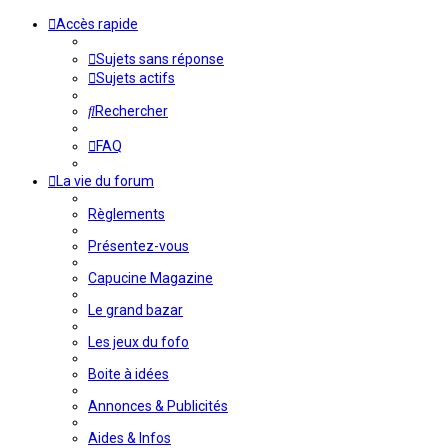
Accès rapide
Sujets sans réponse
Sujets actifs
Rechercher
FAQ
La vie du forum
Règlements
Présentez-vous
Capucine Magazine
Le grand bazar
Les jeux du fofo
Boite à idées
Annonces & Publicités
Aides & Infos